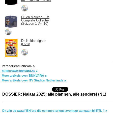
Lili en Marleen - De
Complete Collectie
(Seizoen 1 t/m 10)
De Kolderbrigade
(DVD)
Persbericht BNNVARA
https://www.bnnvara.nl/
Meer artikels over BNNVARA
Meer artikels over ITV Studios Netherlands
DOSSIER: Najaar 2025: alle plannen, alle zenders! (NL)
Dit zijn de twaalf BN’ers die een mysterieus avontuur aangaan bij RTL 4