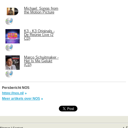
Michael: Songs from
the Motion Picture
K3 - K3 Originals -
De Reünie Live (2
CD)
Marco Schuitmaker -
Het Is Me Gelukt
(CD)
Persbericht NOS
https://nos.nl/
Meer artikels over NOS
Sitemap
|
Contact