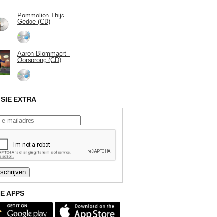
Pommelien Thijs -
Gedoe (CD)
Aaron Blommaert -
Oorsprong (CD)
ISIE EXTRA
E APPS