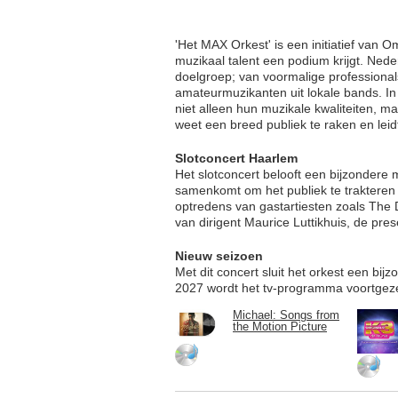
'Het MAX Orkest' is een initiatief van 
muzikaal talent een podium krijgt. Ned
doelgroep; van voormalige professiona
amateurmuzikanten uit lokale bands. I
niet alleen hun muzikale kwaliteiten, 
weet een breed publiek te raken en leid
Slotconcert Haarlem
Het slotconcert belooft een bijzondere
samenkomt om het publiek te traktere
optredens van gastartiesten zoals The D
van dirigent Maurice Luttikhuis, de pres
Nieuw seizoen
Met dit concert sluit het orkest een bij
2027 wordt het tv-programma voortgeze
Michael: Songs from
the Motion Picture