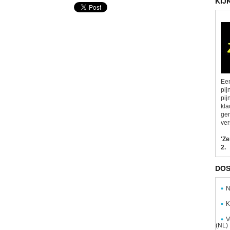
KIJ
Een
pij
pij
kla
gen
ver
'Z
2.
DOS
N
K
V
(NL)