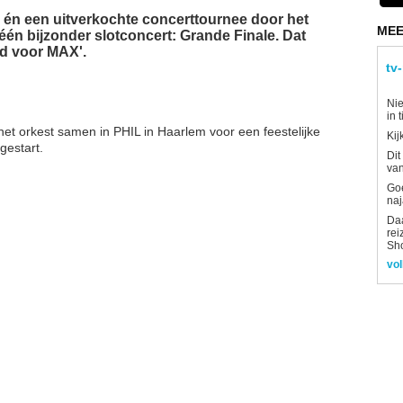
e én een uitverkochte concerttournee door het
MEE
één bijzonder slotconcert: Grande Finale. Dat
jd voor MAX'.
tv
Nie
in 
 orkest samen in PHIL in Haarlem voor een feestelijke
Kij
gestart.
Dit
van
Goe
naj
Daa
rei
Sh
vol