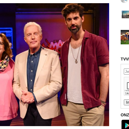
TVV
ONZ