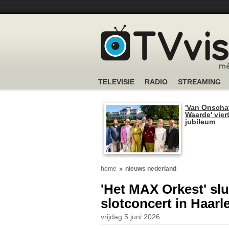
TELEVISIE
RADIO
STREAMING
'Van Onscha
Waarde' viert
jubileum
home
nieuws nederland
'Het MAX Orkest' slu
slotconcert in Haar
vrijdag 5 juni 2026