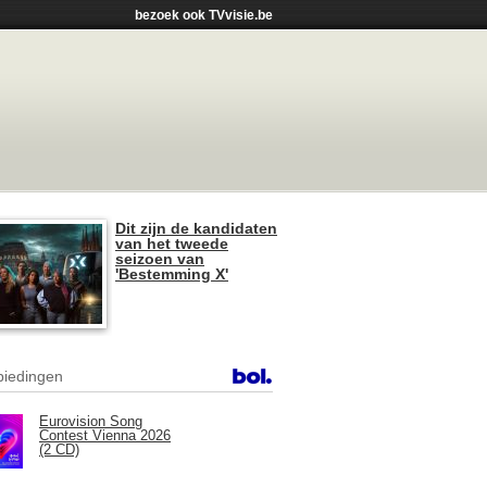
bezoek ook TVvisie.be
Dit zijn de kandidaten
van het tweede
seizoen van
'Bestemming X'
iedingen
Eurovision Song
Contest Vienna 2026
(2 CD)