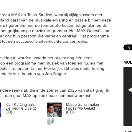
Omroep MAX en Talpa Studios, waarbij vijftigplussers met
erland barst van de muzikale ervaring en passie binnen deze
ls uit gerenommeerde (omroep)orkesten tot getalenteerde
n het gelijknamige muziekprogramma 'Het MAX Orkest' staat
maar ook hun persoonlijke verhalen centraal. Het programma
t tot een succesvolle uitverkochte concertreeks.
 middag te worden, waarin het orkest nog één keer
MUL
n op een programma met muziek van toen en nu, en met
utch Tenors en Esther Pierweijer. Dit alles onder leiding
entatie is in handen van Jan Slagter.
zondere reeks af, die in de zomer van 2025 van start ging. In
t, dan gaat MAX op zoek naar een nieuw orkest.
K3 - K3 Originals -
Marco Schuitmaker -
De Reünie Live (2
Het Is Me Gelukt
CD)
(CD)