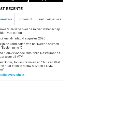
ST RECENTE
-nieuws
inhoud
radio-nieuws
uwe NTR-serie over de rol van wetenschap
tijden van oorlog
kcijfers: dinsdag 4 augustus 2026
 zijn de kandidaten van het tweede seizoen
 'Bestemming X'
d nieuws voor de fans: 'Mijn Restaurant' dit
aar weer bij VTM
n Boom, Tobias Camman en Stijn van Vliet
zen naar India in nieuw seizoen 'FOMO
ow'
ledig overzicht