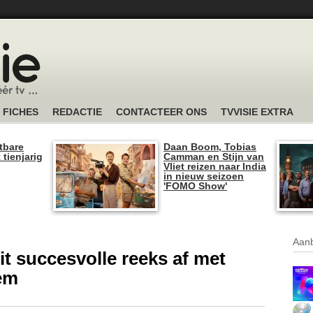
FICHES
REDACTIE
CONTACTEER ONS
TVVISIE EXTRA
tbare
Daan Boom, Tobias
 tienjarig
Camman en Stijn van
Vliet reizen naar India
in nieuw seizoen
'FOMO Show'
Aanb
it succesvolle reeks af met
lem