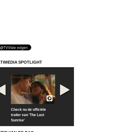
TIMEDIA SPOTLIGHT
Check nu de officiële
Kijk vanaf maandag naar
Kijk nu naar 'Po
trailer van 'The Last
'Furious' op Disney+
of Time with To
Sunrise'
Hiddleston'