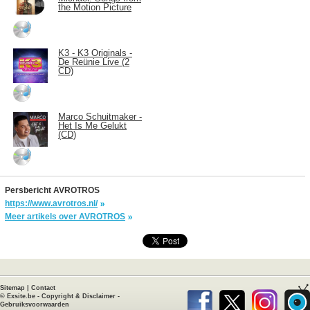
the Motion Picture
K3 - K3 Originals -
De Reünie Live (2
CD)
Marco Schuitmaker -
Het Is Me Gelukt
(CD)
Persbericht AVROTROS
https://www.avrotros.nl/
Meer artikels over AVROTROS
Sitemap
|
Contact
©
Exsite.be
-
Copyright & Disclaimer
-
Gebruiksvoorwaarden