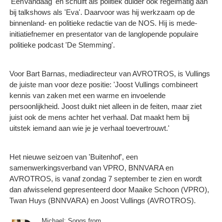
'EenVandaag' en schuift als politiek duider ook regelmatig aan
bij talkshows als 'Eva'. Daarvoor was hij werkzaam op de
binnenland- en politieke redactie van de NOS. Hij is mede-
initiatiefnemer en presentator van de langlopende populaire
politieke podcast 'De Stemming'.
Voor Bart Barnas, mediadirecteur van AVROTROS, is Vullings
de juiste man voor deze positie: 'Joost Vullings combineert
kennis van zaken met een warme en invoelende
persoonlijkheid. Joost duikt niet alleen in de feiten, maar ziet
juist ook de mens achter het verhaal. Dat maakt hem bij
uitstek iemand aan wie je je verhaal toevertrouwt.'
Het nieuwe seizoen van 'Buitenhof', een
samenwerkingsverband van VPRO, BNNVARA en
AVROTROS, is vanaf zondag 7 september te zien en wordt
dan afwisselend gepresenteerd door Maaike Schoon (VPRO),
Twan Huys (BNNVARA) en Joost Vullings (AVROTROS).
Michael: Songs from