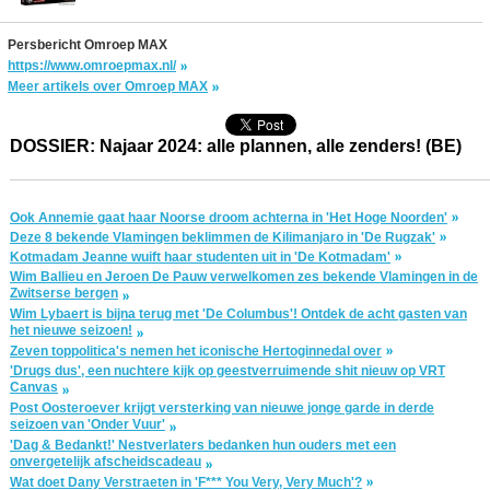
Persbericht Omroep MAX
https://www.omroepmax.nl/
Meer artikels over Omroep MAX
DOSSIER: Najaar 2024: alle plannen, alle zenders! (BE)
Ook Annemie gaat haar Noorse droom achterna in 'Het Hoge Noorden'
Deze 8 bekende Vlamingen beklimmen de Kilimanjaro in 'De Rugzak'
Kotmadam Jeanne wuift haar studenten uit in 'De Kotmadam'
Wim Ballieu en Jeroen De Pauw verwelkomen zes bekende Vlamingen in de
Zwitserse bergen
Wim Lybaert is bijna terug met 'De Columbus'! Ontdek de acht gasten van
het nieuwe seizoen!
Zeven toppolitica's nemen het iconische Hertoginnedal over
'Drugs dus', een nuchtere kijk op geestverruimende shit nieuw op VRT
Canvas
Post Oosteroever krijgt versterking van nieuwe jonge garde in derde
seizoen van 'Onder Vuur'
'Dag & Bedankt!' Nestverlaters bedanken hun ouders met een
onvergetelijk afscheidscadeau
Wat doet Dany Verstraeten in 'F*** You Very, Very Much'?