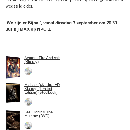
wedstrijdleider.
'We zijn er Bijna!', vanaf dinsdag 3 september om 20.30
uur bij MAX op NPO 1.
Avatar - Fire And Ash
(Blu-ray)
Michael (4K Ultra HD
Blu-ray) (Limited
Edition) (Steelbook)
Lee Cronin's The
Mummy (DVD)