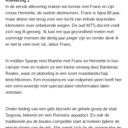
Aflevering 1
In de eerste aflevering maken we kennis met Frans en zijn
vrouw Henriette, de oudste deelnemers. Frans is bijna 88 jaar,
maar deinst niet terug voor een tocht van enkele duizenden
kilometers over onbekende wegen. De oud MTS-docent voelt
zich nog fit genoeg. 'Ik kan me qua gezondheid meten met
sommige mensen die dertig jaar jonger zijn en verder denk ik
er niet te veel over na', aldus Frans.
In midden Spanje reist Martine met Frans en Henriette in hun
camper mee en maken ze een kleine omweg door Bardenas
Reales, waar ze plotseling in een soort maanlandschap
terechtkomen. Een erosieproces van miljoenen jaren heeft hier
een semi-woestijn met spectaculaire rotsformaties laten
ontstaan.
Onder leiding van een gids bezoekt de gehele groep de stad
Segovia, bekend om een Romeins aquaduct. En ook de
traditionele jeu de boules-competitie start al meteen tijdens de
eerste dagen van de reis. Nijs werpt zich op als organisator en