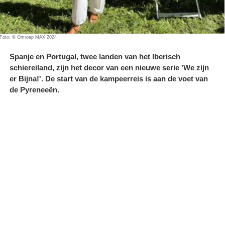
Foto: © Omroep MAX 2024
Spanje en Portugal, twee landen van het Iberisch
schiereiland, zijn het decor van een nieuwe serie 'We zijn
er Bijna!'. De start van de kampeerreis is aan de voet van
de Pyreneeën.