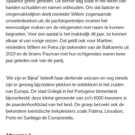
Spaanse grens gereden. De eerste dag staat in het teken van
handen schudden en namen onthouden. Om dat laatste te
vergemakkelijken deelt reisleider Willem zogenaamde
smoelenboeken uit; de pasfotoportretjes moeten het
eenvoudiger maken om de reisgenoten met naam te kunnen
begroeten. Voor een aantal is het makkelijk dit jaar, ze kennen
elkaar al van vorige reizen. Dat geldt ook voor Martine;
reisleiders Willem en Petra zijn bekenden van de Balkanreis uit
2019 en de broers Pasman met hun echtgenotes waren twee
jaar geleden ook van de partij.
'We zijn er Bijna!' beleeft haar dertiende seizoen en nog steeds
zijn er genoeg bijzondere plekken te ontdekken in het zuiden
van Europa. De stad Golegã in het Portugese binnenland
bijvoorbeeld: deze kleine gemeente van zo’n 6000 inwoners is
de paardenhoofdstad van het land. De groep bezoekt ook de
bekendere toeristische trekpleisters zoals Fatima, Lissabon,
Porto en Santiago de Compostella.