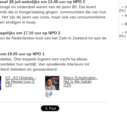
anaf 28 juli wekelijks om 13.45 uur op NPO 2
etuige en onderdeel waren van de jaren 80. Dat levert
V
(NL)
mils die in hongerstaking gingen, communisten die van hun
N
n. Het zijn de jaren van crisis, maar ook van consumentisme.
en eindigen in hoop.
B
dagelijks om 17.10 uur op NPO 2
V
(NL)
en de Nederlandse kust van het Zwin in Zeeland tot aan de
s om 19.05 uur op NPO 1
ties. Drie koppels logeren een nacht bij elkaar,
ordelen hun verblijf. Van opvallende interieurs tot
kritisch bekeken én gewaardeerd.
K3 - K3 Originals -
Marco Schuitmaker -
De Reünie Live (2
Het Is Me Gelukt
CD)
(CD)