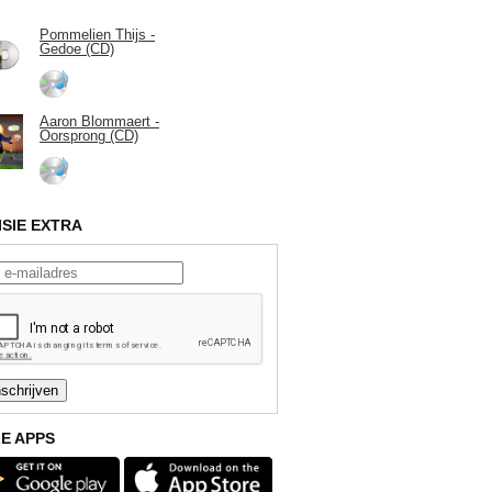
Pommelien Thijs -
Gedoe (CD)
Aaron Blommaert -
Oorsprong (CD)
ISIE EXTRA
E APPS