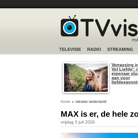
TELEVISIE
RADIO
STREAMING
Verrassing i
Vol Liefde':
eigenaar slui
aan voor
liefdesavon
home
nieuws nederland
MAX is er, de hele z
vrijdag 3 juli 2026