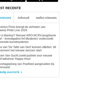
ST RECENTE
-nieuws
inhoud
radio-nieuws
ximus Pickx brengt de verhalen van
werp Pride Live 2026
e is Banksy? Nieuwe KRO-NCRV-jeugdserie
AM – Investigation Art Mysteries' onderzoekt
roemde kunstmysteries
s van 'De Tafel van Gert' kunnen aftellen: dit
wanneer het nieuwe seizoen start
en Van Gucht zoekt publiek voor nieuwe
-talkshow 'Happy Hour'
portageploeg van PowNed aangevallen bij
renasiel
ledig overzicht