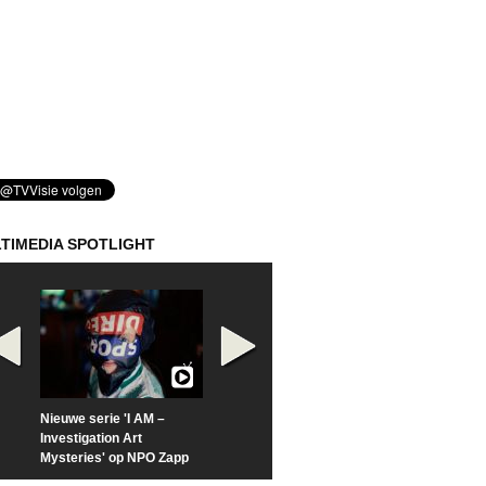
TIMEDIA SPOTLIGHT
Nieuwe serie 'I AM –
Prime Video deelt officiële
Check nu de offi
Investigation Art
trailer van 'L*VE KLEINE'
trailer van 'The
Mysteries' op NPO Zapp
Sunrise'