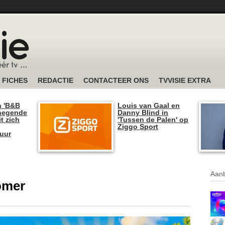
FICHES
REDACTIE
CONTACTEER ONS
TVVISIE EXTRA
n 'B&B
Louis van Gaal en
 negende
Danny Blind in
t zich
'Tussen de Palen' op
Ziggo Sport
tuur
Aanb
omer