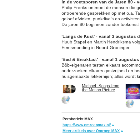
In de voetsporen van de Jaren 80 - v
Philip Freriks ontmoet de mensen die g
ontroerende gesprekken op met o.a. Ta
geloof afvielen, punkdiva’s en activiste
De jaren 80 beginnen zonder toekomst 
'Langs de Kust' - vanaf 3 augustus 
Huub Stapel en Martin Hendriksma volg
Eemsmonding in Noord-Groningen.
'Bed & Breakfast' - vanaf 1 augustu
B&b-eigenaren testen elkaars accommoda
onderzoeken elkaars gastvrijheid en beo
huisgemaakte lekkernijen; alles wordt 
Michael: Songs from
the Motion Picture
Persbericht MAX
https://www.omroepmax.nl/
Meer artikels over Omroep MAX