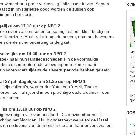
rouwen tot hun grote verrassing halfzussen te zijn. Samen
KIJ
Naast zijn mysterieuze dood worden de zussen ook
imen in het dorp.
agelijks om 17.10 uur op NPO 2
ze rivier vol contrasten ontspringt als een klein beekje in
dse Noordzee. Huub reist langs de oevers, ontmoet bewoners
gen die de rivier onderweg ondergaat.
Ste
i wekelijks om 14.40 uur op NPO 2
con
oek naar hun familiegeschiedenis in de voormalige
onb
jke als confronterende afleveringen reizen zij naar
sta
n voorouders tijdens de slavernijperiode hebben geleefd.
kor
ove
af 27 juli dagelijks om 21.25 uur op NPO 1
Wal
thu
t zijn collega's, waaronder Youp van 't Hek, Tineke
en ze - al rijdend in een prachtige oude oldtimer - een
'Ik
e en humor.
NP
elijks om 17.10 uur op NPO 2
DOS
genzinnige rivier van ons land. Deze rivier stroomt - in
 richting het Noorden. Huub onderzoekt welke rol de IJssel
K
nis en de levens van de mensen die aan haar oevers wonen.
N