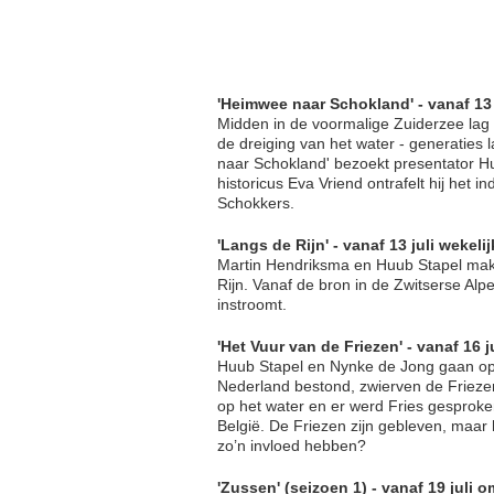
'Heimwee naar Schokland' - vanaf 13 
Midden in de voormalige Zuiderzee lag
de dreiging van het water - generaties
naar Schokland' bezoekt presentator H
historicus Eva Vriend ontrafelt hij het
Schokkers.
'Langs de Rijn' - vanaf 13 juli wekel
Martin Hendriksma en Huub Stapel make
Rijn. Vanaf de bron in de Zwitserse Al
instroomt.
'Het Vuur van de Friezen' - vanaf 16 
Huub Stapel en Nynke de Jong gaan op 
Nederland bestond, zwierven de Frieze
op het water en er werd Fries gesproke
België. De Friezen zijn gebleven, maa
zo’n invloed hebben?
'Zussen' (seizoen 1) - vanaf 19 juli 