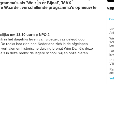
ramma's als 'We zijn er Bijna!', 'MAX
e Waarde', verschillende programma's opnieuw te
MEE
tv
Pro
Ant
kelijks om 13.10 uur op NPO 2
Wi
jk in het dagelijks leven van vroeger, vastgelegd door
'I 
e reeks laat zien hoe Nederland zich in de afgelopen
be
e verhalen en historische duiding brengt Wim Daniëls deze
Fan
's in deze reeks: de lagere school, wij en onze dieren.
is 
Rub
VTM
Re
die
vol