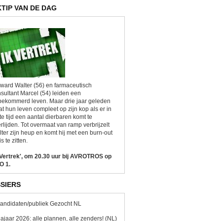
KTIP VAN DE DAG
ward Walter (56) en farmaceutisch
sultant Marcel (54) leiden een
ekommerd leven. Maar drie jaar geleden
at hun leven compleet op zijn kop als er in
te tijd een aantal dierbaren komt te
rlijden. Tot overmaat van ramp verbrijzelt
ter zijn heup en komt hij met een burn-out
is te zitten.
 Vertrek', om 20.30 uur bij AVROTROS op
O 1.
SIERS
andidaten/publiek Gezocht NL
ajaar 2026: alle plannen, alle zenders! (NL)