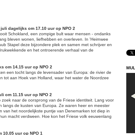
juli dagelijks om 17.10 uur op NPO 2
 ooit Schokland, een zompige bult waar mensen - ondanks
 lang bleven wonen, liefhebben en overleven. In 'Heimwee
uub Stapel deze bijzondere plek en samen met schrijver en
 indrukwekkende en het ontroerende verhaal van de
ijks om 14.15 uur op NPO 2
MUL
n een tocht langs de levensader van Europa: de rivier de
pen tot aan Hoek van Holland, waar het water de Noordzee
juli om 11.15 uur op NPO 2
zoek naar de oorsprong van de Friese identiteit. Lang voor
n langs de kusten van Europa. Ze waren heer en meester
n van het noordelijkste puntje van Denemarken tot diep in
r hun macht verdween. Hoe kon het Friese volk eeuwenlang
om 10.05 uur op NPO 1