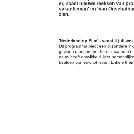
er, naast nieuwe reeksen van prog
vakantieman' en 'Van Onschatbar
zien.
'Nederland op Film' - vanaf 4 juli we
Dit programma biedt een bijzondere inki
gewone mensen met hun filmcamera's. D
eeuw heeft ontwikkeld. Met persoonlijk
beelden opnieuw tot leven. Enkele thema