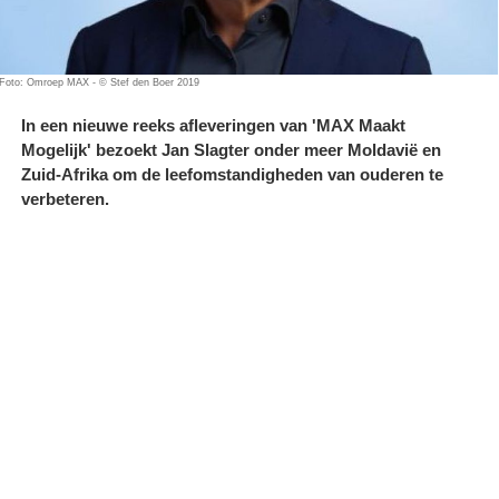
Foto: Omroep MAX - © Stef den Boer 2019
In een nieuwe reeks afleveringen van 'MAX Maakt
Mogelijk' bezoekt Jan Slagter onder meer Moldavië en
Zuid-Afrika om de leefomstandigheden van ouderen te
verbeteren.