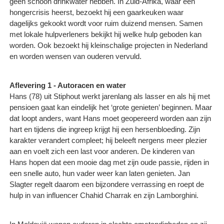
geen schoon drinkwater hebben. In Zuid-Afrika, waar een
hongercrisis heerst, bezoekt hij een gaarkeuken waar
dagelijks gekookt wordt voor ruim duizend mensen. Samen
met lokale hulpverleners bekijkt hij welke hulp geboden kan
worden. Ook bezoekt hij kleinschalige projecten in Nederland
en worden wensen van ouderen vervuld.
Aflevering 1 - Autoracen en water
Hans (78) uit Stiphout werkt jarenlang als lasser en als hij met
pensioen gaat kan eindelijk het ‘grote genieten’ beginnen. Maar
dat loopt anders, want Hans moet geopereerd worden aan zijn
hart en tijdens die ingreep krijgt hij een hersenbloeding. Zijn
karakter verandert compleet; hij beleeft nergens meer plezier
aan en voelt zich een last voor anderen. De kinderen van
Hans hopen dat een mooie dag met zijn oude passie, rijden in
een snelle auto, hun vader weer kan laten genieten. Jan
Slagter regelt daarom een bijzondere verrassing en roept de
hulp in van influencer Chahid Charrak en zijn Lamborghini.