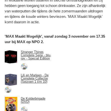
In Moldavië wonen ouderen in slechte omstandigheden en zij
hebben geen toegang tot schoon drinkwater. Ze zijn afhankelijk
van waterputten die tijdens de hete zomermaanden uitdrogen
en tijdens de koude winters bevriezen. 'MAX Maakt Mogelijk'
komt daarom in actie.
'MAX Maakt Mogelijk', vanaf zondag 3 november om 17.35
uur bij MAX op NPO 2.
Stranger Things
Complete Serie - blu-
ray - Special Edition
Lili en Marleen - De
Complete Collectie
(Seizoen 1 t/m 10)
De Kolderbrigade
(DVD)