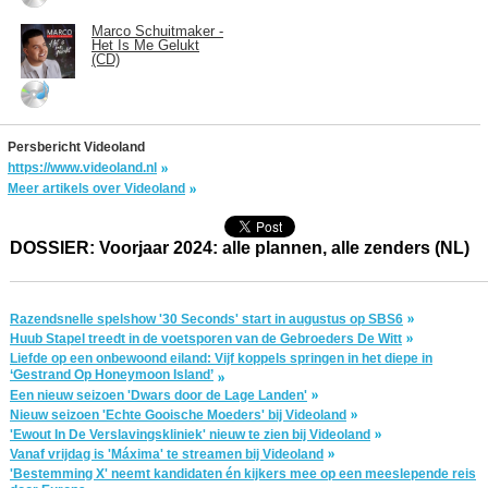
Marco Schuitmaker -
Het Is Me Gelukt
(CD)
Persbericht Videoland
https://www.videoland.nl
Meer artikels over Videoland
DOSSIER: Voorjaar 2024: alle plannen, alle zenders (NL)
Razendsnelle spelshow '30 Seconds' start in augustus op SBS6
Huub Stapel treedt in de voetsporen van de Gebroeders De Witt
Liefde op een onbewoond eiland: Vijf koppels springen in het diepe in
‘Gestrand Op Honeymoon Island’
Een nieuw seizoen 'Dwars door de Lage Landen'
Nieuw seizoen 'Echte Gooische Moeders' bij Videoland
'Ewout In De Verslavingskliniek' nieuw te zien bij Videoland
Vanaf vrijdag is 'Máxima' te streamen bij Videoland
'Bestemming X' neemt kandidaten én kijkers mee op een meeslepende reis