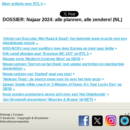
Meer artikels over RTL 4
DOSSIER: Najaar 2024: alle plannen, alle zenders! (NL)
'Uitstel van Executie: Met Raad & Daad': het bekende team in actie met een
gloednieuwe missie
KRO-NCRV reist met vanlifers mee door Europa op zoek naar liefde
Kijk vanaf dinsdag naar 'Erasmus MC 24/7' op RTL 5
Nieuwe serie 'Medisch Centrum West' op SBS6
Nieuw seizoen 'Sterren op het Doek' met unieke portretten en openhartige
gesprekken
Nieuw seizoen van 'Hunted' gaat van start
'Welkom Thuis': de sketch show voor én over het hele gezin
Zanger Snelle vijfde coach in '3 Minutes of Fame: It's Your Lucky Day' op
SBS6
Deze zestien avonturiers geven zich over aan 'Het Onbekende'
Jan Versteegh presenteert 'Muscles & Brains' bij NET5
Sitemap
|
Contact
©
Exsite.be
-
Copyright & Disclaimer
-
Gebruiksvoorwaarden