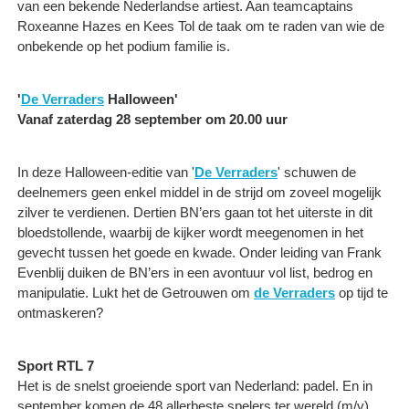
van een bekende Nederlandse artiest. Aan teamcaptains
Roxeanne Hazes en Kees Tol de taak om te raden van wie de
onbekende op het podium familie is.
'
De Verraders
Halloween'
Vanaf zaterdag 28 september om 20.00 uur
In deze Halloween-editie van '
De Verraders
' schuwen de
deelnemers geen enkel middel in de strijd om zoveel mogelijk
zilver te verdienen. Dertien BN’ers gaan tot het uiterste in dit
bloedstollende, waarbij de kijker wordt meegenomen in het
gevecht tussen het goede en kwade. Onder leiding van Frank
Evenblij duiken de BN’ers in een avontuur vol list, bedrog en
manipulatie. Lukt het de Getrouwen om
de Verraders
op tijd te
ontmaskeren?
Sport RTL 7
Het is de snelst groeiende sport van Nederland: padel. En in
september komen de 48 allerbeste spelers ter wereld (m/v)