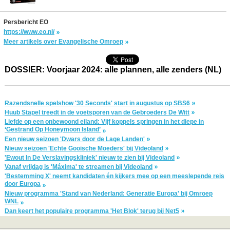
Persbericht EO
https://www.eo.nl/
Meer artikels over Evangelische Omroep
DOSSIER: Voorjaar 2024: alle plannen, alle zenders (NL)
Razendsnelle spelshow '30 Seconds' start in augustus op SBS6
Huub Stapel treedt in de voetsporen van de Gebroeders De Witt
Liefde op een onbewoond eiland: Vijf koppels springen in het diepe in
‘Gestrand Op Honeymoon Island’
Een nieuw seizoen 'Dwars door de Lage Landen'
Nieuw seizoen 'Echte Gooische Moeders' bij Videoland
'Ewout In De Verslavingskliniek' nieuw te zien bij Videoland
Vanaf vrijdag is 'Máxima' te streamen bij Videoland
'Bestemming X' neemt kandidaten én kijkers mee op een meeslepende reis
door Europa
Nieuw programma 'Stand van Nederland: Generatie Europa' bij Omroep
WNL
Dan keert het populaire programma 'Het Blok' terug bij Net5