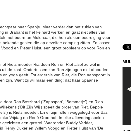
 echtpaar naar Spanje. Maar verder dan het zuiden van
 in Brabant is het keihard werken en gaat niet alles van
 stok met buurman Molenaar, die hen als een bedreiging voor
van bekende gasten die op dezelfde camping zitten. Zo lossen
 Voogd en Pieter Hulst, een groot probleem op voor Ron en
MUL
met Riets moeder Ria doen Ron en Riet alsof ze wél in
s uit de kast. Ondertussen kan Ron zijn ogen niet afhouden
 en yoga geeft. Tot ergernis van Riet, die Ron aanspoort in
en zijn. Want zij wil maar één ding: dat haar Spaanse
d door Ron Boszhard ('Zappsport', 'Bommetje') en Rian
llekens ('Dit Zijn Wij') speelt de broer van Riet. Beppie
ls') is Riets moeder. En er zijn rollen weggelegd voor Bas
ko Vrijdag en René Groothof. In elke aflevering spelen
 gezichten een gastrol. Waaronder Buddy Vedder,
lid Rémy Duker en Willem Voogd en Pieter Hulst van 'De