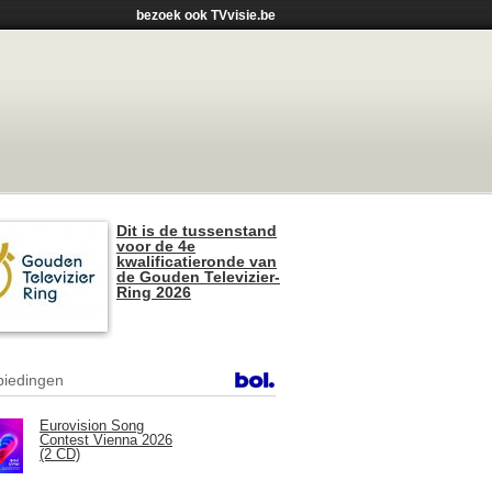
bezoek ook TVvisie.be
Dit is de tussenstand
voor de 4e
kwalificatieronde van
de Gouden Televizier-
Ring 2026
iedingen
Eurovision Song
Contest Vienna 2026
(2 CD)