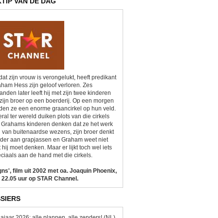
KTIP VAN DE DAG
at zijn vrouw is verongelukt, heeft predikant
ham Hess zijn geloof verloren. Zes
nden later leeft hij met zijn twee kinderen
zijn broer op een boerderij. Op een morgen
den ze een enorme graancirkel op hun veld.
ral ter wereld duiken plots van die cirkels
 Grahams kinderen denken dat ze het werk
n van buitenaardse wezens, zijn broer denkt
der aan grapjassen en Graham weet niet
 hij moet denken. Maar er lijkt toch wel iets
ciaals aan de hand met die cirkels.
gns', film uit 2002 met oa. Joaquin Phoenix,
 22.05 uur op STAR Channel.
SIERS
ajaar 2026: alle plannen, alle zenders! (NL)