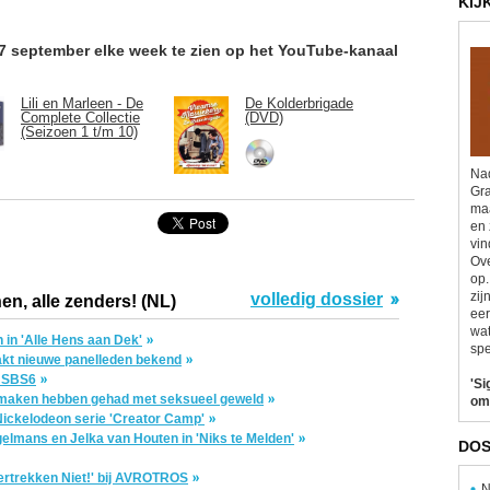
KIJ
 17 september elke week te zien op het YouTube-kanaal
Lili en Marleen - De
De Kolderbrigade
Complete Collectie
(DVD)
(Seizoen 1 t/m 10)
Nad
Gra
maa
en 
vin
Ove
op.
zij
volledig dossier
en, alle zenders! (NL)
eer
wat
n in 'Alle Hens aan Dek'
spe
akt nieuwe panelleden bekend
j SBS6
'Si
e maken hebben gehad met seksueel geweld
om
 Nickelodeon serie 'Creator Camp'
lmans en Jelka van Houten in 'Niks te Melden'
DOS
ertrekken Niet!' bij AVROTROS
N