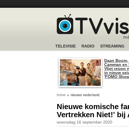
TELEVISIE
RADIO
STREAMING
Daan Boom,
Camman en S
Vliet reizen 
in nieuw se
'FOMO Show
home
nieuws nederland
Nieuwe komische fam
Vertrekken Niet!' b
woensdag 16 september 2020