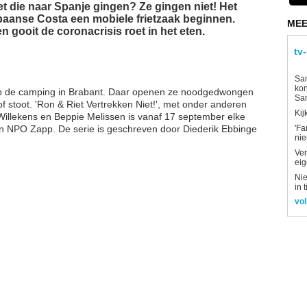
et die naar Spanje gingen? Ze gingen niet! Het
paanse Costa een mobiele frietzaak beginnen.
MEE
 gooit de coronacrisis roet in het eten.
tv
Sam
kon
 op de camping in Brabant. Daar openen ze noodgedwongen
Sa
 of stoot. 'Ron & Riet Vertrekken Niet!', met onder anderen
Kij
Willekens en Beppie Melissen is vanaf 17 september elke
n NPO Zapp. De serie is geschreven door Diederik Ebbinge
'Fa
ni
Ver
eig
Nie
in 
vol