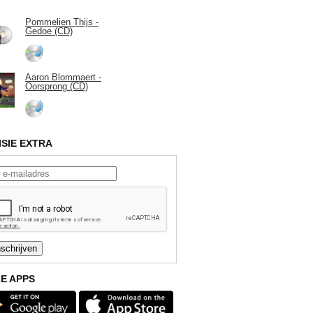
Pommelien Thijs -
Gedoe (CD)
Aaron Blommaert -
Oorsprong (CD)
ISIE EXTRA
E APPS