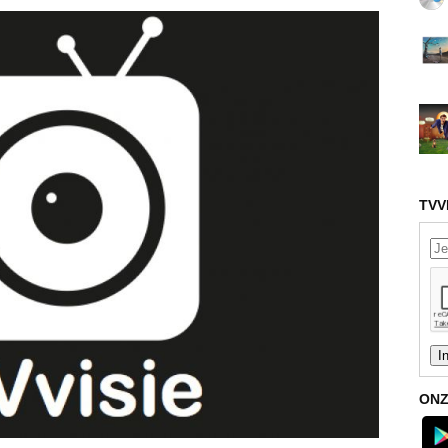
TVV
ONZ