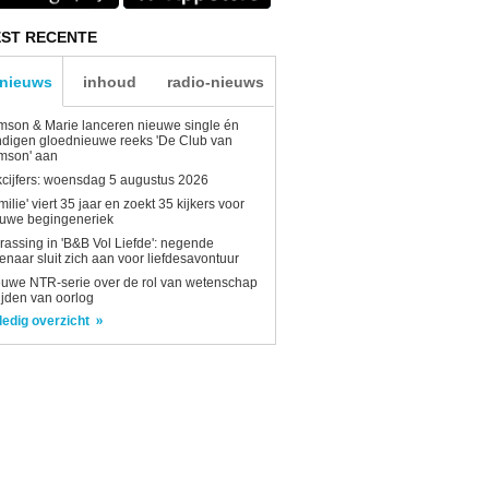
ST RECENTE
-nieuws
inhoud
radio-nieuws
son & Marie lanceren nieuwe single én
digen gloednieuwe reeks 'De Club van
mson' aan
kcijfers: woensdag 5 augustus 2026
milie' viert 35 jaar en zoekt 35 kijkers voor
euwe begingeneriek
rassing in 'B&B Vol Liefde': negende
enaar sluit zich aan voor liefdesavontuur
uwe NTR-serie over de rol van wetenschap
tijden van oorlog
ledig overzicht