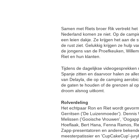
Samen met Riets broer Rik vertrekt het
Nederland komen ze niet. Op de camping
een leien dakje. Ze krijgen het aan de
de rust ziet. Gelukkig krijgen ze hulp 
de jongens van de Proefkeuken, Willem
Riet en hun klanten.
Tijdens de dagelijkse videogesprekken 
Spanje zitten en daarvoor halen ze alle
van Delayla, die op de camping aerobics
de gaten te houden of de grenzen al op
droom alsnog uitkomt.
Rolverdeling
Het echtpaar Ron en Riet wordt gevorm
Gerritsen ('De Luizenmoeder'). Dennis Wi
Melissen ('Gooische Vrouwen', 'Oogappe
Hoeflaak, Bert Hana, Fenna Ramos, Rem
Zapp-presentatoren en andere bekende
meesterpatissier en 'CupCakeCup'-jury