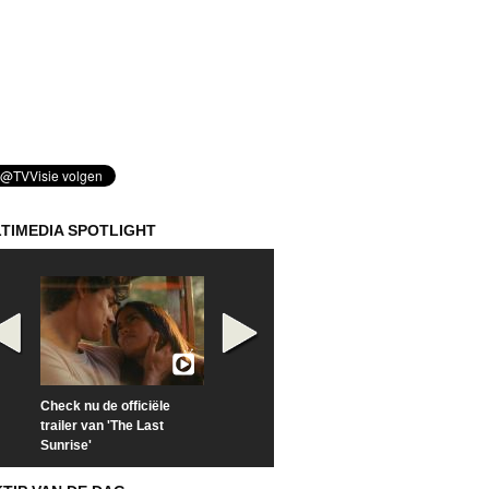
TIMEDIA SPOTLIGHT
Check nu de officiële
Kijk vanaf maandag naar
Kijk nu naar 'Po
trailer van 'The Last
'Furious' op Disney+
of Time with To
Sunrise'
Hiddleston'