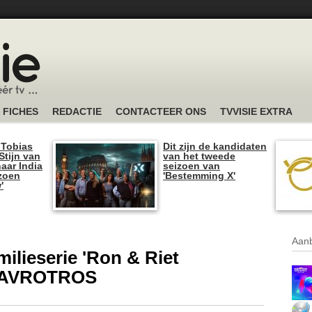
FICHES
REDACTIE
CONTACTEER ONS
TVVISIE EXTRA
 Tobias
Dit zijn de kandidaten
tijn van
van het tweede
naar India
seizoen van
izoen
'Bestemming X'
'
Aanb
ilieserie 'Ron & Riet
ij AVROTROS