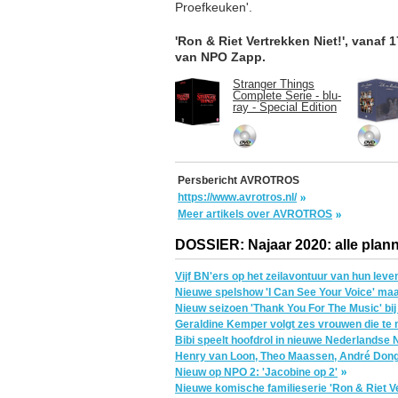
Proefkeuken'.
'Ron & Riet Vertrekken Niet!', vanaf
van NPO Zapp.
Stranger Things
Complete Serie - blu-
ray - Special Edition
Persbericht AVROTROS
https://www.avrotros.nl/
Meer artikels over AVROTROS
DOSSIER: Najaar 2020: alle plann
Vijf BN'ers op het zeilavontuur van hun leve
Nieuwe spelshow 'I Can See Your Voice' ma
Nieuw seizoen 'Thank You For The Music' bi
Geraldine Kemper volgt zes vrouwen die t
Bibi speelt hoofdrol in nieuwe Nederlandse
Henry van Loon, Theo Maassen, André Donge
Nieuw op NPO 2: 'Jacobine op 2'
Nieuwe komische familieserie 'Ron & Riet V