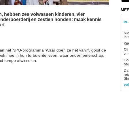
MEE
, hebben zes volwassen kinderen, vier
kinderboerderij en zestien honden: maak kennis
tv
rt.
Nie
in 
Kij
van het NPO-programma 'Waar doen ze het van?', gooit de
Dit
van
eek mee in hun turbulente leven, waar ondernemerschap,
end tempo afwisselen.
Goe
naj
Daa
rei
Sh
vol