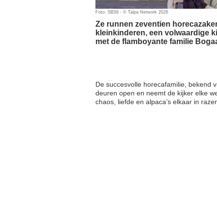
Foto: SBS6 - © Talpa Network 2026
Ze runnen zeventien horecazaken
kleinkinderen, een volwaardige 
met de flamboyante familie Bogaa
De succesvolle horecafamilie, bekend 
deuren open en neemt de kijker elke w
chaos, liefde en alpaca’s elkaar in raz