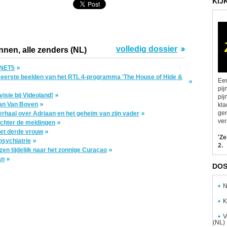
KIJ
volledig dossier
nnen, alle zenders (NL)
j NET5
de eerste beelden van het RTL 4-programma 'The House of Hide &
Een
pij
visie bij Videoland!
pij
van Van Boven
kla
gen
verhaal over Adriaan en het geheim van zijn vader
ver
achter de meldingen
met derde vrouw
'Z
psychiatrie
2.
en tijdelijk naar het zonnige Curaçao
an
DOS
N
K
V
(NL)