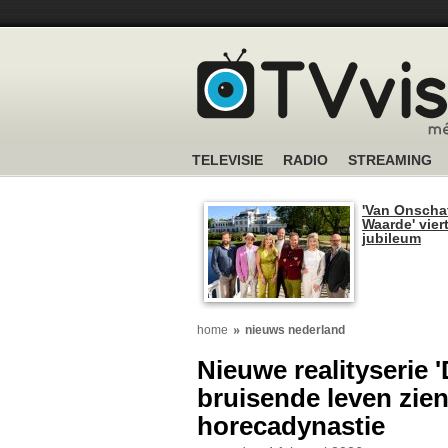
TELEVISIE
RADIO
STREAMING
'Van Onscha
Waarde' viert
jubileum
home
nieuws nederland
Nieuwe realityserie '
bruisende leven zie
horecadynastie