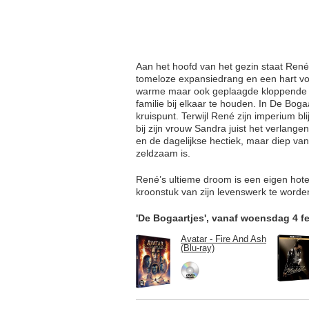
Aan het hoofd van het gezin staat Ren
tomeloze expansiedrang en een hart voo
warme maar ook geplaagde kloppende har
familie bij elkaar te houden. In De Bo
kruispunt. Terwijl René zijn imperium bl
bij zijn vrouw Sandra juist het verlang
en de dagelijkse hectiek, maar diep vanb
zeldzaam is.
René’s ultieme droom is een eigen hotel.
kroonstuk van zijn levenswerk te worden
'De Bogaartjes', vanaf woensdag 4 fe
Avatar - Fire And Ash
(Blu-ray)