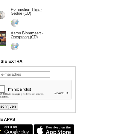
Pommelien Thijs -
Gedoe (CD)
Aaron Blommaert -
Oorsprong (CD)
ISIE EXTRA
E APPS