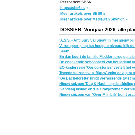
Persbericht SBS6
https://sbs6.nl/
Meer artikels over SBS6
Meer artikels over Mediawan Skyhigh
DOSSIER: Voorjaar 2026: alle pla
'A.S.S. - Anti Survival Show' in mei nieuw bi
Verstoppertje op het hoogste niveau: kijk 
Seek'
En dan keert de familie Flodder terug op tele
De ongekende schoonheid van het Ierland 
EO-kinderserie 'Oorlog-stories' vertelt het 
Tweede seizoen van 'Blauw' volgt de agent 
'De Bachelorette' krijgt verrassende twist 
Nieuw seizoen 'Dag & Nacht' op de afdeling 
'Vandaag Inside' en 'De Oranjezomer' verhuiz
Nieuw seizoen van 'Over Mijn Lijk' komt era