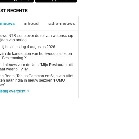
ST RECENTE
-nieuws
inhoud
radio-nieuws
uwe NTR-serie over de rol van wetenschap
tijden van oorlog
kcijfers: dinsdag 4 augustus 2026
 zijn de kandidaten van het tweede seizoen
 'Bestemming X'
d nieuws voor de fans: 'Mijn Restaurant' dit
aar weer bij VTM
n Boom, Tobias Camman en Stijn van Vliet
zen naar India in nieuw seizoen 'FOMO
ow'
ledig overzicht