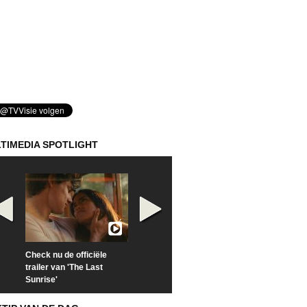
TIMEDIA SPOTLIGHT
Check nu de officiële
Kijk vanaf maandag naar
Kijk nu naar 'Po
trailer van 'The Last
'Furious' op Disney+
of Time with To
Sunrise'
Hiddleston'