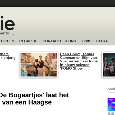
FICHES
REDACTIE
CONTACTEER ONS
TVVISIE EXTRA
tbare
Daan Boom, Tobias
 tienjarig
Camman en Stijn van
Vliet reizen naar India
in nieuw seizoen
'FOMO Show'
Aanb
De Bogaartjes' laat het
n van een Haagse