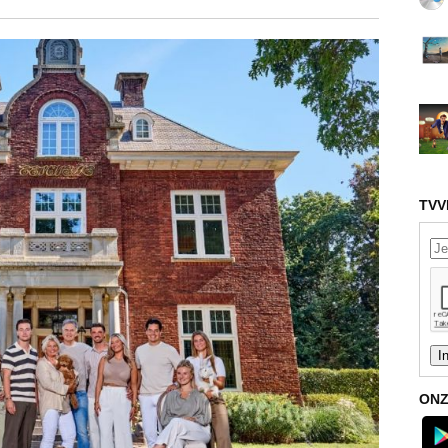
TVV
ONZ