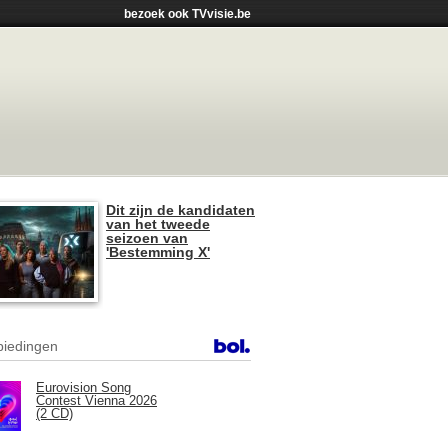
bezoek ook TVvisie.be
Dit zijn de kandidaten
van het tweede
seizoen van
'Bestemming X'
iedingen
Eurovision Song
Contest Vienna 2026
(2 CD)