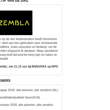
KTIP VAN DE DAG
 op de vier Nederlanders heeft chronische
n. Veel van hen gebruiken zeer verslavende
nstillers, zoals oxycodon en fentanyl, om de
chten enigszins te dempen. Maar opvallend
oeg leidt dat juist tot meer pijn en raken ze
slaafd.
embla', om 21.15 uur bij BNNVARA op NPO
SIERS
ajaar 2026: alle plannen, alle zenders! (NL)
andidaten/publiek Gezocht NL
oorjaar 2026: alle plannen, alle zenders