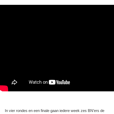
In vier rondes en een finale gaan iedere week zes BN’ers de