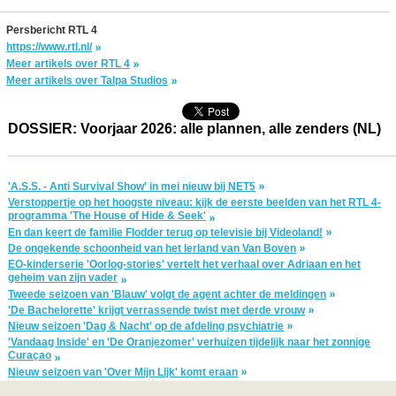
Persbericht RTL 4
https://www.rtl.nl/
Meer artikels over RTL 4
Meer artikels over Talpa Studios
DOSSIER: Voorjaar 2026: alle plannen, alle zenders (NL)
'A.S.S. - Anti Survival Show' in mei nieuw bij NET5
Verstoppertje op het hoogste niveau: kijk de eerste beelden van het RTL 4-
programma 'The House of Hide & Seek'
En dan keert de familie Flodder terug op televisie bij Videoland!
De ongekende schoonheid van het Ierland van Van Boven
EO-kinderserie 'Oorlog-stories' vertelt het verhaal over Adriaan en het
geheim van zijn vader
Tweede seizoen van 'Blauw' volgt de agent achter de meldingen
'De Bachelorette' krijgt verrassende twist met derde vrouw
Nieuw seizoen 'Dag & Nacht' op de afdeling psychiatrie
'Vandaag Inside' en 'De Oranjezomer' verhuizen tijdelijk naar het zonnige
Curaçao
Nieuw seizoen van 'Over Mijn Lijk' komt eraan