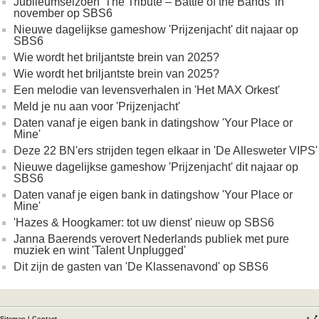
Jubileumseizoen 'The Tribute – Battle of the Bands' in
november op SBS6
Nieuwe dagelijkse gameshow 'Prijzenjacht' dit najaar op
SBS6
Wie wordt het briljantste brein van 2025?
Wie wordt het briljantste brein van 2025?
Een melodie van levensverhalen in 'Het MAX Orkest'
Meld je nu aan voor 'Prijzenjacht'
Daten vanaf je eigen bank in datingshow 'Your Place or
Mine'
Deze 22 BN'ers strijden tegen elkaar in 'De Allesweter VIPS'
Nieuwe dagelijkse gameshow 'Prijzenjacht' dit najaar op
SBS6
Daten vanaf je eigen bank in datingshow 'Your Place or
Mine'
'Hazes & Hoogkamer: tot uw dienst' nieuw op SBS6
Janna Baerends verovert Nederlands publiek met pure
muziek en wint 'Talent Unplugged'
Dit zijn de gasten van 'De Klassenavond' op SBS6