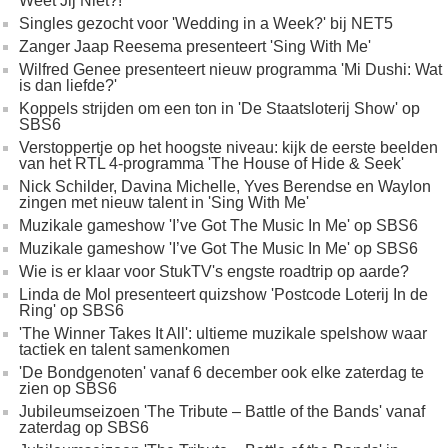
Weet Jij Niet?!'
Singles gezocht voor 'Wedding in a Week?' bij NET5
Zanger Jaap Reesema presenteert 'Sing With Me'
Wilfred Genee presenteert nieuw programma 'Mi Dushi: Wat
is dan liefde?'
Koppels strijden om een ton in 'De Staatsloterij Show' op
SBS6
Verstoppertje op het hoogste niveau: kijk de eerste beelden
van het RTL 4-programma 'The House of Hide & Seek'
Nick Schilder, Davina Michelle, Yves Berendse en Waylon
zingen met nieuw talent in 'Sing With Me'
Muzikale gameshow 'I’ve Got The Music In Me' op SBS6
Muzikale gameshow 'I’ve Got The Music In Me' op SBS6
Wie is er klaar voor StukTV's engste roadtrip op aarde?
Linda de Mol presenteert quizshow 'Postcode Loterij In de
Ring' op SBS6
'The Winner Takes It All': ultieme muzikale spelshow waar
tactiek en talent samenkomen
'De Bondgenoten' vanaf 6 december ook elke zaterdag te
zien op SBS6
Jubileumseizoen 'The Tribute – Battle of the Bands' vanaf
zaterdag op SBS6