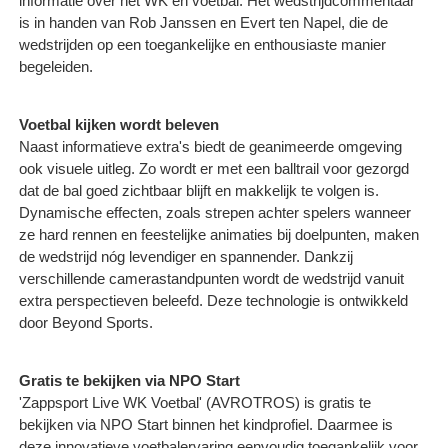
informatie over het WK en voetbal. Het wedstrijdcommentaar
is in handen van Rob Janssen en Evert ten Napel, die de
wedstrijden op een toegankelijke en enthousiaste manier
begeleiden.
Voetbal kijken wordt beleven
Naast informatieve extra's biedt de geanimeerde omgeving
ook visuele uitleg. Zo wordt er met een balltrail voor gezorgd
dat de bal goed zichtbaar blijft en makkelijk te volgen is.
Dynamische effecten, zoals strepen achter spelers wanneer
ze hard rennen en feestelijke animaties bij doelpunten, maken
de wedstrijd nóg levendiger en spannender. Dankzij
verschillende camerastandpunten wordt de wedstrijd vanuit
extra perspectieven beleefd. Deze technologie is ontwikkeld
door Beyond Sports.
Gratis te bekijken via NPO Start
'Zappsport Live WK Voetbal' (AVROTROS) is gratis te
bekijken via NPO Start binnen het kindprofiel. Daarmee is
deze innovatieve voetbalervaring eenvoudig toegankelijk voor