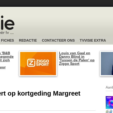
FICHES
REDACTIE
CONTACTEER ONS
TVVISIE EXTRA
n 'B&B
Louis van Gaal en
 negende
Danny Blind in
t zich
'Tussen de Palen' op
Ziggo Sport
tuur
Aanb
t op kortgeding Margreet