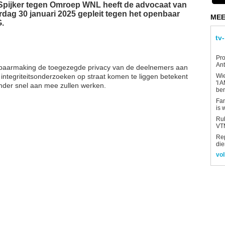
t Spijker tegen Omroep WNL heeft de advocaat van
dag 30 januari 2025 gepleit tegen het openbaar
MEE
.
tv
Pro
Ant
penbaarmaking de toegezegde privacy van de deelnemers aan
 integriteitsonderzoeken op straat komen te liggen betekent
Wi
'I 
nder snel aan mee zullen werken.
be
Fan
is 
Rub
VTM
Re
die
vol