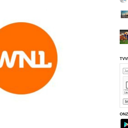
TVV
ONZ