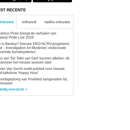
ST RECENTE
-nieuws
inhoud
radio-nieuws
ximus Pickx brengt de verhalen van
werp Pride Live 2026
e is Banksy? Nieuwe KRO-NCRV-jeugdserie
AM – Investigation Art Mysteries' onderzoekt
roemde kunstmysteries
s van 'De Tafel van Gert' kunnen aftellen: dit
wanneer het nieuwe seizoen start
en Van Gucht zoekt publiek voor nieuwe
-talkshow 'Happy Hour'
portageploeg van PowNed aangevallen bij
renasiel
ledig overzicht