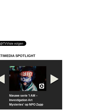
TIMEDIA SPOTLIGHT
Nieuwe serie 'I AM –
Prime Video deelt officiële
Check nu de offi
Investigation Art
trailer van 'L*VE KLEINE'
trailer van 'The
Mysteries' op NPO Zapp
Sunrise'