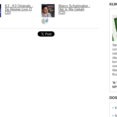
KIJ
K3 - K3 Originals -
Marco Schuitmaker -
De Reünie Live (2
Het Is Me Gelukt
CD)
(CD)
Ste
con
onb
sta
kor
ove
Wal
thu
'Ik
NP
DOS
K
N