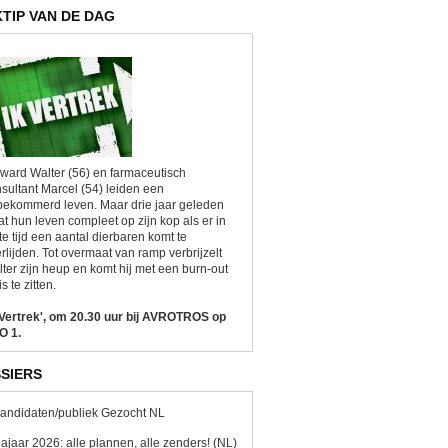
KTIP VAN DE DAG
ward Walter (56) en farmaceutisch
sultant Marcel (54) leiden een
ekommerd leven. Maar drie jaar geleden
at hun leven compleet op zijn kop als er in
te tijd een aantal dierbaren komt te
rlijden. Tot overmaat van ramp verbrijzelt
ter zijn heup en komt hij met een burn-out
is te zitten.
 Vertrek', om 20.30 uur bij AVROTROS op
O 1.
SIERS
andidaten/publiek Gezocht NL
ajaar 2026: alle plannen, alle zenders! (NL)