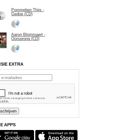
Pommelien Thijs -
Gedoe (CD)
Aaron Blommaert -
Oorsprong (CD)
ISIE EXTRA
E APPS