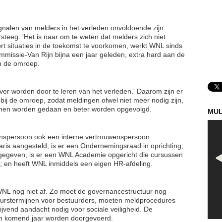
gnalen van melders in het verleden onvoldoende zijn
teeg: 'Het is naar om te weten dat melders zich niet
rt situaties in de toekomst te voorkomen, werkt WNL sinds
mmissie-Van Rijn bijna een jaar geleden, extra hard aan de
an de omroep.
ver worden door te leren van het verleden.' Daarom zijn er
bij de omroep, zodat meldingen ofwel niet meer nodig zijn,
kunnen worden gedaan en beter worden opgevolgd.
MUL
enspersoon ook een interne vertrouwenspersoon
ris aangesteld; is er een Ondernemingsraad in oprichting;
inggegeven; is er een WNL Academie opgericht die cursussen
; en heeft WNL inmiddels een eigen HR-afdeling.
 WNL nog niet af. Zo moet de governancestructuur nog
urstermijnen voor bestuurders, moeten meldprocedures
ijvend aandacht nodig voor sociale veiligheid. De
gen komend jaar worden doorgevoerd.