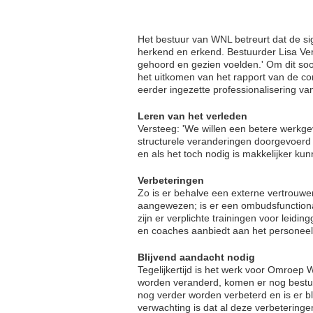
Het bestuur van WNL betreurt dat de si
herkend en erkend. Bestuurder Lisa Vers
gehoord en gezien voelden.' Om dit soo
het uitkomen van het rapport van de co
eerder ingezette professionalisering v
Leren van het verleden
Versteeg: 'We willen een betere werkge
structurele veranderingen doorgevoerd 
en als het toch nodig is makkelijker 
Verbeteringen
Zo is er behalve een externe vertrouw
aangewezen; is er een ombudsfunctiona
zijn er verplichte trainingen voor leid
en coaches aanbiedt aan het personeel
Blijvend aandacht nodig
Tegelijkertijd is het werk voor Omroep
worden veranderd, komen er nog bestu
nog verder worden verbeterd en is er bl
verwachting is dat al deze verbeterin