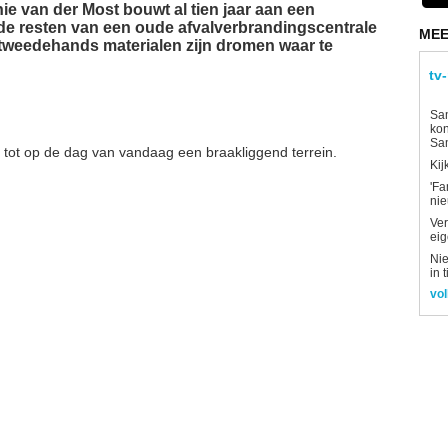
e van der Most bouwt al tien jaar aan een
 de resten van een oude afvalverbrandingscentrale
MEE
tweedehands materialen zijn dromen waar te
tv
Sam
kon
Sa
t tot op de dag van vandaag een braakliggend terrein.
Kij
'Fa
ni
Ver
eig
Nie
in 
vol