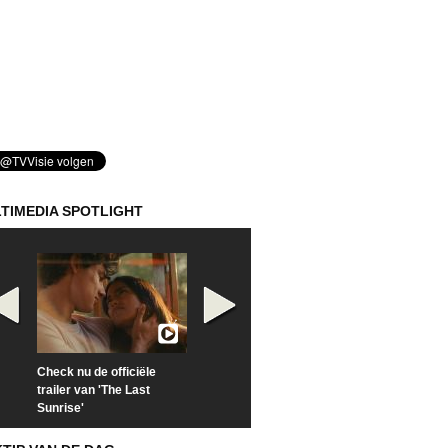
TIMEDIA SPOTLIGHT
Check nu de officiële
Kijk vanaf maandag naar
Kijk nu naar 'Po
trailer van 'The Last
'Furious' op Disney+
of Time with To
Sunrise'
Hiddleston'