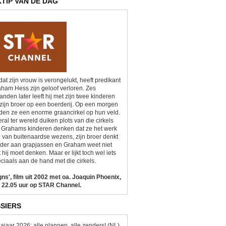
KTIP VAN DE DAG
at zijn vrouw is verongelukt, heeft predikant
ham Hess zijn geloof verloren. Zes
nden later leeft hij met zijn twee kinderen
zijn broer op een boerderij. Op een morgen
den ze een enorme graancirkel op hun veld.
ral ter wereld duiken plots van die cirkels
 Grahams kinderen denken dat ze het werk
n van buitenaardse wezens, zijn broer denkt
der aan grapjassen en Graham weet niet
 hij moet denken. Maar er lijkt toch wel iets
ciaals aan de hand met die cirkels.
gns', film uit 2002 met oa. Joaquin Phoenix,
 22.05 uur op STAR Channel.
SIERS
ajaar 2026: alle plannen, alle zenders! (NL)