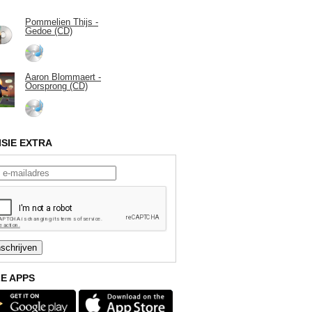
Pommelien Thijs -
Gedoe (CD)
Aaron Blommaert -
Oorsprong (CD)
ISIE EXTRA
E APPS