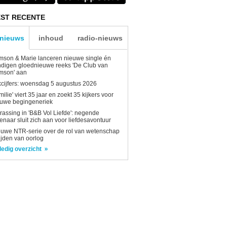
ST RECENTE
-nieuws
inhoud
radio-nieuws
son & Marie lanceren nieuwe single én
digen gloednieuwe reeks 'De Club van
mson' aan
kcijfers: woensdag 5 augustus 2026
milie' viert 35 jaar en zoekt 35 kijkers voor
euwe begingeneriek
rassing in 'B&B Vol Liefde': negende
enaar sluit zich aan voor liefdesavontuur
uwe NTR-serie over de rol van wetenschap
tijden van oorlog
ledig overzicht