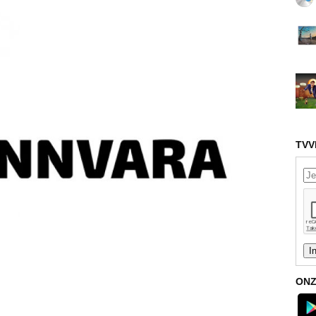
TVV
ONZ