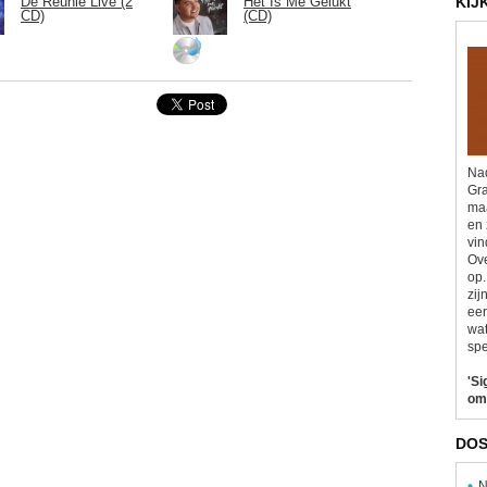
De Reünie Live (2
Het Is Me Gelukt
KIJ
CD)
(CD)
Nad
Gra
maa
en 
vin
Ove
op.
zij
eer
wat
spe
'Si
om
DOS
N