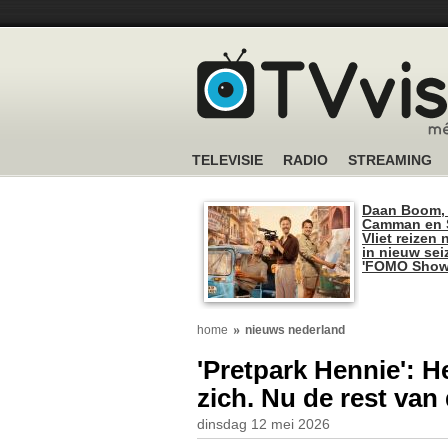
TELEVISIE
RADIO
STREAMING
Daan Boom,
Camman en S
Vliet reizen 
in nieuw se
'FOMO Show
home
nieuws nederland
'Pretpark Hennie': H
zich. Nu de rest van
dinsdag 12 mei 2026