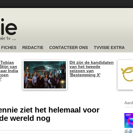
FICHES
REDACTIE
CONTACTEER ONS
TVVISIE EXTRA
 Tobias
Dit zijn de kandidaten
tijn van
van het tweede
naar India
seizoen van
izoen
'Bestemming X'
'
Aanb
ennie ziet het helemaal voor
 de wereld nog