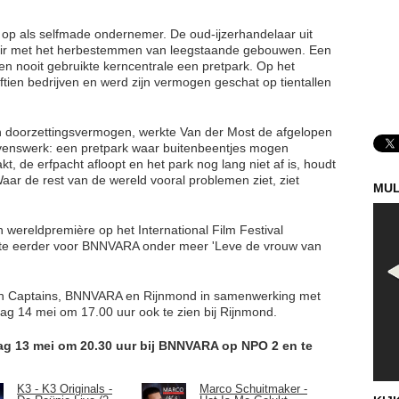
op als selfmade ondernemer. De oud-ijzerhandelaar uit
jonair met het herbestemmen van leegstaande gebouwen. Een
n nooit gebruikte kerncentrale een pretpark. Op het
jftien bedrijven en werd zijn vermogen geschat op tientallen
n doorzettingsvermogen, werkte Van der Most de afgelopen
levenswerk: een pretpark waar buitenbeentjes mogen
, de erfpacht afloopt en het park nog lang niet af is, houdt
aar de rest van de wereld vooral problemen ziet, ziet
MUL
jn wereldpremière op het International Film Festival
te eerder voor BNNVARA onder meer 'Leve de vrouw van
an Captains, BNNVARA en Rijnmond in samenwerking met
dag 14 mei om 17.00 uur ook te zien bij Rijnmond.
ag 13 mei om 20.30 uur bij BNNVARA op NPO 2 en te
K3 - K3 Originals -
Marco Schuitmaker -