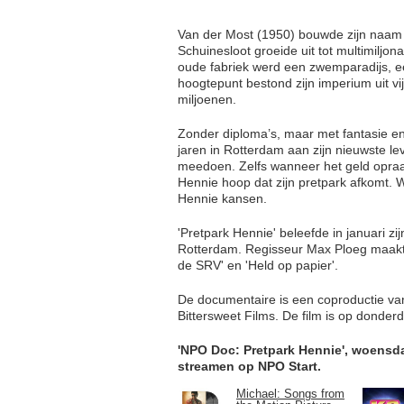
Van der Most (1950) bouwde zijn naam 
Schuinesloot groeide uit tot multimil
oude fabriek werd een zwemparadijs, ee
hoogtepunt bestond zijn imperium uit vi
miljoenen.
Zonder diploma’s, maar met fantasie e
jaren in Rotterdam aan zijn nieuwste 
meedoen. Zelfs wanneer het geld opraakt
Hennie hoop dat zijn pretpark afkomt. W
Hennie kansen.
'Pretpark Hennie' beleefde in januari zi
Rotterdam. Regisseur Max Ploeg maak
de SRV' en 'Held op papier'.
De documentaire is een coproductie v
Bittersweet Films. De film is op donder
'NPO Doc: Pretpark Hennie', woensd
streamen op NPO Start.
Michael: Songs from