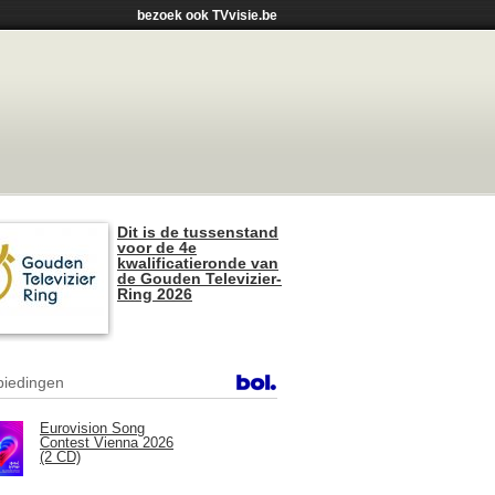
bezoek ook TVvisie.be
Dit is de tussenstand
voor de 4e
kwalificatieronde van
de Gouden Televizier-
Ring 2026
iedingen
Eurovision Song
Contest Vienna 2026
(2 CD)