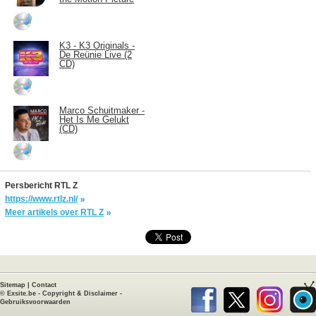
K3 - K3 Originals -
De Reünie Live (2
CD)
Marco Schuitmaker -
Het Is Me Gelukt
(CD)
Persbericht RTL Z
https://www.rtlz.nl/
Meer artikels over RTL Z
Sitemap
|
Contact
©
Exsite.be
-
Copyright & Disclaimer
-
Gebruiksvoorwaarden