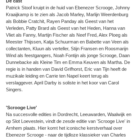
De cast
Patrick Stoof kruipt in de huid van Ebenezer Scrooge, Johnny
Kraaijkamp is te zien als Jacob Marley, Marlijn Weerdenburg
als Bobbie Cratchit, Rayen Panday als Geest van het
Verleden, Patty Brard als Geest van het Heden, Hanna van
Vliet als Fanny, Martijn Fischer als Neef Fred, Alex Ploeg als
Meester Thijssen, Katja Schuurman en Babette van Veen als
collectanten, Kluun als verteller, Stijn Fransen en Roosmarijn
Wind als feestgangers, Noah Fontijn als jonge Scrooge, Daan
Dunnebacke als Kleine Tim en Emma Keuven als Martha. De
regie is in handen van David Grifhorst, Eric van Tijn heeft de
muzikale leiding en Carrie ten Napel keert terug als
verslaggever. April Darby is soliste in het koor van Carol
Singers.
'Scrooge Live'
Na succesvolle edities in Dordrecht, Leeuwarden, Waalwijk en
op Slot Loevestein, vindt de zesde editie van 'Scrooge Live' in
Arnhem plaats. Hier komt het iconische kerstverhaal over
Ebenezer Scrooge - naar de tijdloze klassieker van Charles