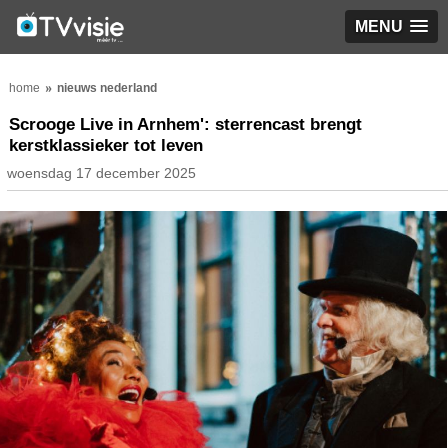
MENU
home
nieuws nederland
Scrooge Live in Arnhem': sterrencast brengt
kerstklassieker tot leven
woensdag 17 december 2025