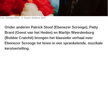
Foto: Omroep MAX - © Sander Mulkens 2025
Onder anderen Patrick Stoof (Ebenezer Scrooge), Patty
Brard (Geest van het Heden) en Marlijn Weerdenburg
(Bobbie Cratchit) brengen het klassieke verhaal over
Ebenezer Scrooge tot leven in een sprankelende, muzikale
kerstvertelling.