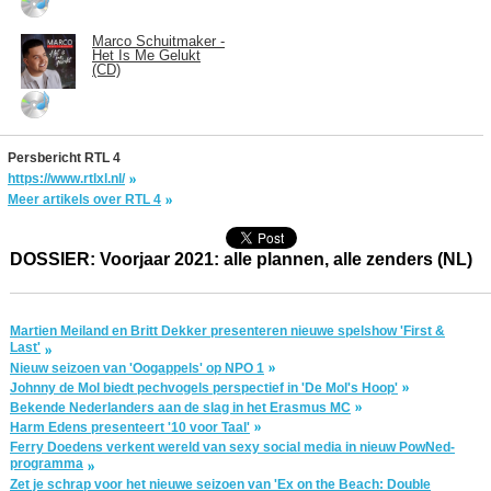
Marco Schuitmaker -
Het Is Me Gelukt
(CD)
Persbericht RTL 4
https://www.rtlxl.nl/
Meer artikels over RTL 4
DOSSIER: Voorjaar 2021: alle plannen, alle zenders (NL)
Martien Meiland en Britt Dekker presenteren nieuwe spelshow 'First &
Last'
Nieuw seizoen van 'Oogappels' op NPO 1
Johnny de Mol biedt pechvogels perspectief in 'De Mol's Hoop'
Bekende Nederlanders aan de slag in het Erasmus MC
Harm Edens presenteert '10 voor Taal'
Ferry Doedens verkent wereld van sexy social media in nieuw PowNed-
programma
Zet je schrap voor het nieuwe seizoen van 'Ex on the Beach: Double