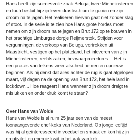
Hans heeft zijn succesvolle zaak Beluga, twee Michelinsterren
en toch besluit hij zijn leven drastisch om te gooien en zijn
droom na te jagen. Het realiseren hiervan gaat niet zonder slag
of stoot. In de serie is te zien hoe Hans grote hordes moet
nemen om zijn droom na te jagen en Brut 172 op te bouwen in
het prachtige Limburgse dorpje Reijmerstok. Strijden voor
vergunningen, de verkoop van Beluga, vertrekken uit
Maastricht, vestigen op het platteland, het inleveren van zijn
Michelinsterren, rechtszaken, bezwaarprocedures… Het is
een proces van telkens weer afscheid nemen en opnieuw
beginnen. Als hij denkt dat alles achter de rug is gaat afgelopen
maart, vijf dagen na de opening van Brut 172, het hele land in
lockdown... Hoe reageert Hans wanneer zijn droom dreigt te
mislukken en onder druk komt te staan?
Over Hans van Wolde
Hans van Wolde is al ruim 25 jaar een van de meest
toonaangevende chef-koks van Nederland. Op jonge leeftijd
was hij al geïnteresseerd in voedsel en smaak en kon hij zijn
creativiteit en energie kwijt in het vak van kok,