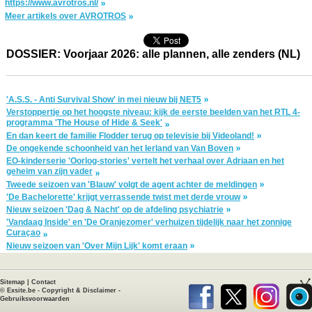
https://www.avrotros.nl/
Meer artikels over AVROTROS
DOSSIER: Voorjaar 2026: alle plannen, alle zenders (NL)
'A.S.S. - Anti Survival Show' in mei nieuw bij NET5
Verstoppertje op het hoogste niveau: kijk de eerste beelden van het RTL 4-
programma 'The House of Hide & Seek'
En dan keert de familie Flodder terug op televisie bij Videoland!
De ongekende schoonheid van het Ierland van Van Boven
EO-kinderserie 'Oorlog-stories' vertelt het verhaal over Adriaan en het
geheim van zijn vader
Tweede seizoen van 'Blauw' volgt de agent achter de meldingen
'De Bachelorette' krijgt verrassende twist met derde vrouw
Nieuw seizoen 'Dag & Nacht' op de afdeling psychiatrie
'Vandaag Inside' en 'De Oranjezomer' verhuizen tijdelijk naar het zonnige
Curaçao
Nieuw seizoen van 'Over Mijn Lijk' komt eraan
Sitemap
|
Contact
©
Exsite.be
-
Copyright & Disclaimer
-
Gebruiksvoorwaarden