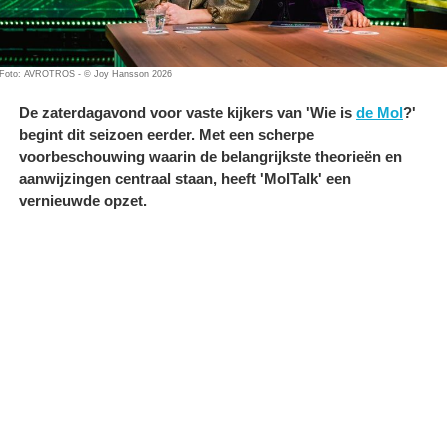
Foto: AVROTROS - © Joy Hansson 2026
De zaterdagavond voor vaste kijkers van 'Wie is
de Mol
?'
begint dit seizoen eerder. Met een scherpe
voorbeschouwing waarin de belangrijkste theorieën en
aanwijzingen centraal staan, heeft 'MolTalk' een
vernieuwde opzet.