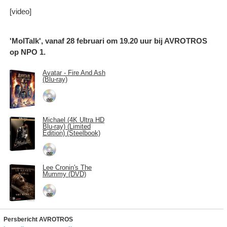
[video]
'MolTalk', vanaf 28 februari om 19.20 uur bij AVROTROS
op NPO 1.
Avatar - Fire And Ash
(Blu-ray)
Michael (4K Ultra HD
Blu-ray) (Limited
Edition) (Steelbook)
Lee Cronin's The
Mummy (DVD)
Persbericht AVROTROS