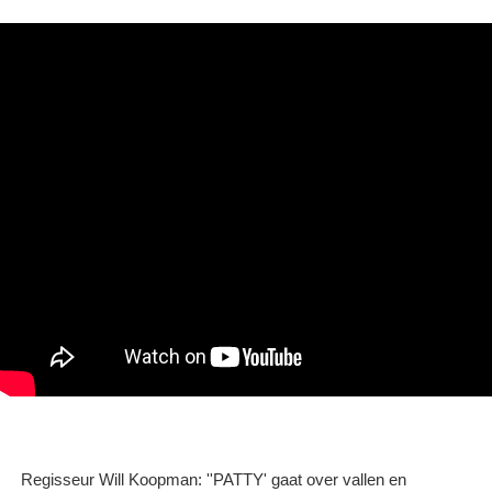
Regisseur Will Koopman: ''PATTY' gaat over vallen en