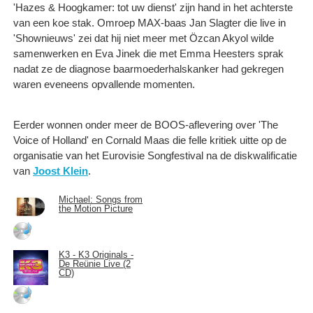
'Hazes & Hoogkamer: tot uw dienst' zijn hand in het achterste
van een koe stak. Omroep MAX-baas Jan Slagter die live in
'Shownieuws' zei dat hij niet meer met Özcan Akyol wilde
samenwerken en Eva Jinek die met Emma Heesters sprak
nadat ze de diagnose baarmoederhalskanker had gekregen
waren eveneens opvallende momenten.
Eerder wonnen onder meer de BOOS-aflevering over 'The
Voice of Holland' en Cornald Maas die felle kritiek uitte op de
organisatie van het Eurovisie Songfestival na de diskwalificatie
van
Joost Klein
.
Michael: Songs from
the Motion Picture
K3 - K3 Originals -
De Reünie Live (2
CD)