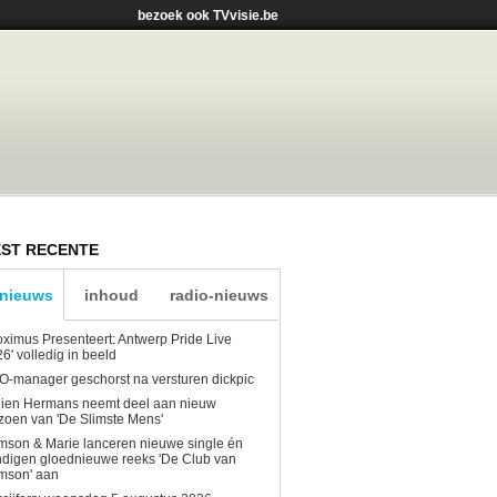
bezoek ook TVvisie.be
ST RECENTE
-nieuws
inhoud
radio-nieuws
oximus Presenteert: Antwerp Pride Live
6' volledig in beeld
-manager geschorst na versturen dickpic
lien Hermans neemt deel aan nieuw
zoen van 'De Slimste Mens'
son & Marie lanceren nieuwe single én
digen gloednieuwe reeks 'De Club van
mson' aan