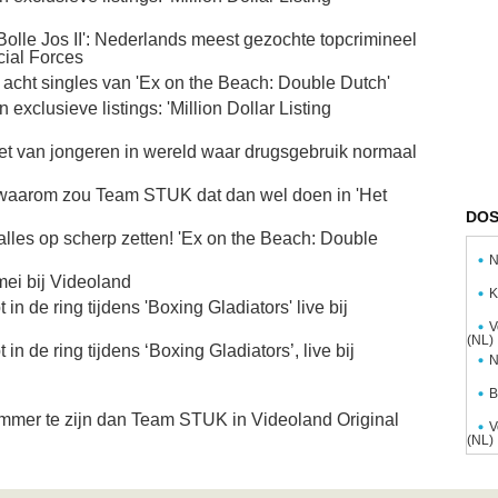
Bolle Jos II': Nederlands meest gezochte topcrimineel
cial Forces
e acht singles van 'Ex on the Beach: Double Dutch'
xclusieve listings: 'Million Dollar Listing
tret van jongeren in wereld waar drugsgebruik normaal
.. waarom zou Team STUK dat dan wel doen in 'Het
DOS
alles op scherp zetten! 'Ex on the Beach: Double
N
ei bij Videoland​
K
n de ring tijdens 'Boxing Gladiators' live bij
V
(NL)
n de ring tijdens ‘Boxing Gladiators’, live bij
N
B
mer te zijn dan Team STUK in Videoland Original
V
(NL)