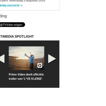
kcijfers: woensdag 5 augustus 2026
ledig overzicht
ding
TIMEDIA SPOTLIGHT
Prime Video deelt officiële
Check nu de officiële
Kijk vanaf maa
trailer van 'L*VE KLEINE'
trailer van 'The Last
'Furious' op Di
Sunrise'