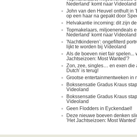
Nederland' komt naar Videoland​
John van den Heuvel onthult in '
op een haar na gepakt door Spe
Helvakantie incoming: dit zijn d
Topmakelaars, miljoenendeals en e
Nederland' komt naar Videoland​
'Nachtkinderen': ongefilterd por
lijkt te worden bij Videoland
Als de boeven niet fair spelen.
Jachtseizoen: Most Wanted'?
Zon, zee, singles… en exen die 
Dutch' is terug!
Grootse entertainmentweken in m
Bokssensatie Gradus Kraus stapt i
Videoland
Bokssensatie Gradus Kraus stapt i
Videoland
Geen Flodders in Eyckendael!
Deze nieuwe boeven denken slim
'Het Jachtseizoen: Most Wanted'