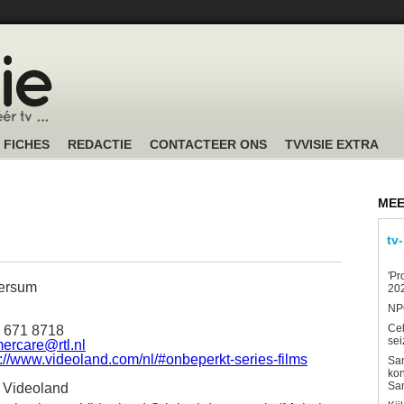
FICHES
REDACTIE
CONTACTEER ONS
TVVISIE EXTRA
MEE
tv
'Pr
ersum
202
NPO
Ce
5 671 8718
sei
ercare@rtl.nl
s://www.videoland.com/nl/#onbeperkt-series-films
Sam
kon
Sa
j Videoland