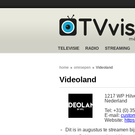
TELEVISIE
RADIO
STREAMING
home
omroepen
Videoland
Videoland
1217 WP Hilv
Nederland
Tel: +31 (0) 3
E-mail:
custom
Website:
http
Dit is in augustus te streamen bi