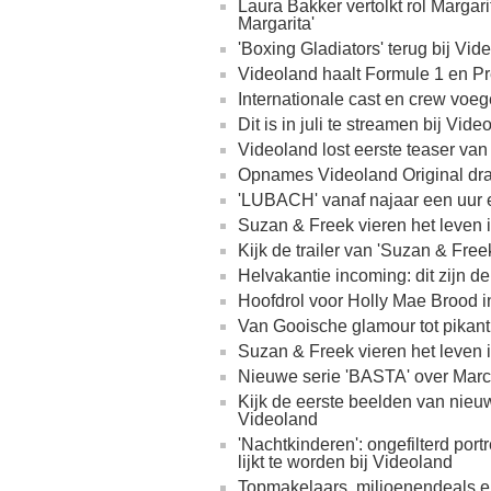
Laura Bakker vertolkt rol Margar
Margarita'
'Boxing Gladiators' terug bij Vi
Videoland haalt Formule 1 en P
Internationale cast en crew voeg
Dit is in juli te streamen bij Vide
Videoland lost eerste teaser va
Opnames Videoland Original dram
'LUBACH' vanaf najaar een uur e
Suzan & Freek vieren het leven 
Kijk de trailer van 'Suzan & Fre
Helvakantie incoming: dit zijn d
Hoofdrol voor Holly Mae Brood i
Van Gooische glamour tot pikant s
Suzan & Freek vieren het leven 
Nieuwe serie 'BASTA' over Marc
Kijk de eerste beelden van nieu
Videoland
'Nachtkinderen': ongefilterd por
lijkt te worden bij Videoland
Topmakelaars, miljoenendeals en e