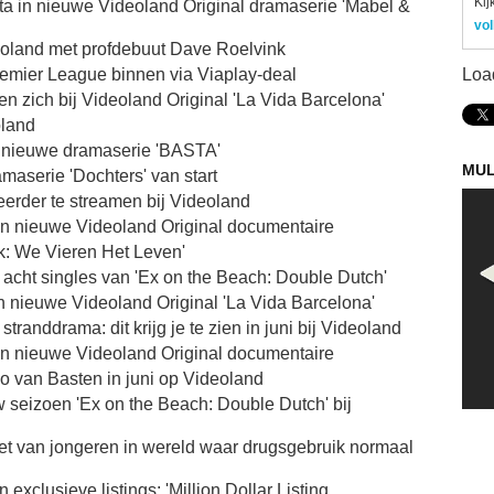
Kij
ita in nieuwe Videoland Original dramaserie 'Mabel &
vol
deoland met profdebuut Dave Roelvink
remier League binnen via Viaplay-deal
Loa
en zich bij Videoland Original 'La Vida Barcelona'
oland
n nieuwe dramaserie 'BASTA'
MUL
aserie 'Dochters' van start
erder te streamen bij Videoland
in nieuwe Videoland Original documentaire
ek: We Vieren Het Leven'
e acht singles van 'Ex on the Beach: Double Dutch'
n nieuwe Videoland Original 'La Vida Barcelona'
tranddrama: dit krijg je te zien in juni bij Videoland
in nieuwe Videoland Original documentaire
o van Basten in juni op Videoland
w seizoen 'Ex on the Beach: Double Dutch' bij
tret van jongeren in wereld waar drugsgebruik normaal
xclusieve listings: 'Million Dollar Listing