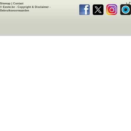
Sitemap
|
Contact
©
Exsite.be
-
Copyright & Disclaimer
-
Gebruiksvoorwaarden