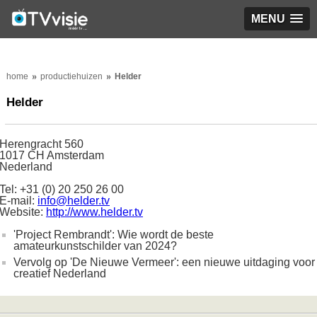
MENU
home
productiehuizen
Helder
Helder
Herengracht 560
1017 CH Amsterdam
Nederland
Tel: +31 (0) 20 250 26 00
E-mail:
info@helder.tv
Website:
http://www.helder.tv
'Project Rembrandt': Wie wordt de beste
amateurkunstschilder van 2024?
Vervolg op 'De Nieuwe Vermeer': een nieuwe uitdaging voor
creatief Nederland