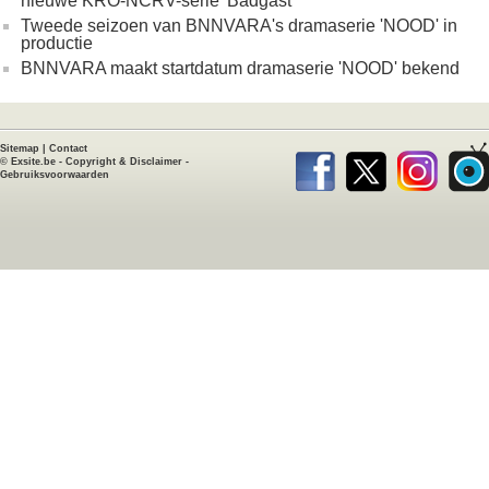
nieuwe KRO-NCRV-serie 'Badgast'
Tweede seizoen van BNNVARA's dramaserie 'NOOD' in
productie
BNNVARA maakt startdatum dramaserie 'NOOD' bekend
Sitemap
|
Contact
©
Exsite.be
-
Copyright & Disclaimer
-
Gebruiksvoorwaarden