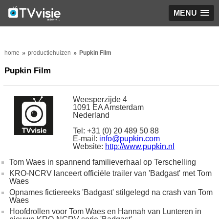
MENU
home
productiehuizen
Pupkin Film
Pupkin Film
Weesperzijde 4
1091 EA Amsterdam
Nederland
Tel: +31 (0) 20 489 50 88
E-mail:
info@pupkin.com
Website:
http://www.pupkin.nl
Tom Waes in spannend familieverhaal op Terschelling
KRO-NCRV lanceert officiële trailer van 'Badgast' met Tom
Waes
Opnames fictiereeks 'Badgast' stilgelegd na crash van Tom
Waes
Hoofdrollen voor Tom Waes en Hannah van Lunteren in