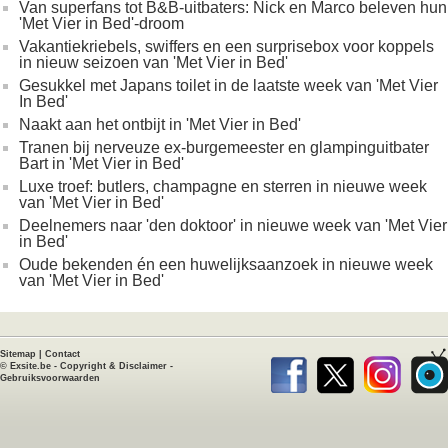
Van superfans tot B&B-uitbaters: Nick en Marco beleven hun
'Met Vier in Bed'-droom
Vakantiekriebels, swiffers en een surprisebox voor koppels
in nieuw seizoen van 'Met Vier in Bed'
Gesukkel met Japans toilet in de laatste week van 'Met Vier
In Bed'
Naakt aan het ontbijt in 'Met Vier in Bed'
Tranen bij nerveuze ex-burgemeester en glampinguitbater
Bart in 'Met Vier in Bed'
Luxe troef: butlers, champagne en sterren in nieuwe week
van 'Met Vier in Bed'
Deelnemers naar 'den doktoor' in nieuwe week van 'Met Vier
in Bed'
Oude bekenden én een huwelijksaanzoek in nieuwe week
van 'Met Vier in Bed'
Sitemap
|
Contact
©
Exsite.be
-
Copyright & Disclaimer
-
Gebruiksvoorwaarden