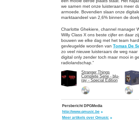
een mooie derde plaats staat. Het naja
we samen met onze luisteraars meer da
armoede. Bovendien slaan onze digital
marktaandeel van 2,6% binnen de doelg
Charlotte Ghekiere, channel manager W
Willy Class X ons beste cijfer en daar 
bouwen we elke dag met het team hard 
gevleugelde woorden van
Tomas De S
zo veel nieuwe luisteraars de weg naar W
digital only zender toch maar mooi in g
radiolandschap.”
Stranger Things
Complete Serie - blu-
ray - Special Edition
Persbericht DPGMedia
http://www.qmusic.be
Meer artikels over Qmusic