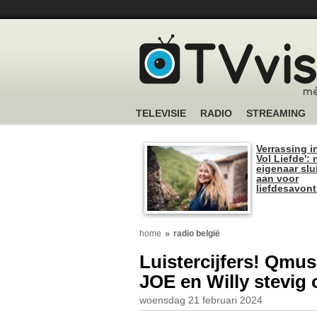
TELEVISIE
RADIO
STREAMING
Verrassing i
Vol Liefde':
eigenaar slui
aan voor
liefdesavon
home
radio belgië
Luistercijfers! Qmus
JOE en Willy stevig 
woensdag 21 februari 2024