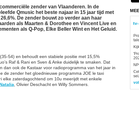
e commerciële zender van Vlaanderen. In de
MEE
eefde Qmusic het beste najaar in 15 jaar tijd met
 26,6%. De zender bouwt zo verder aan haar
arden als Maarten & Dorothee en Vincent Live en
tv
ementen als Q-Pop, Elke Beller Wint en Het Geluid.
Pro
tal
Kij
'Pr
 (35-54) en behoudt een stabiele positie met 15,5%
202
uo’s Raf & Rani en Sven & Anke duidelijk te smaken. Dat
NPO
n dan ook de Kastaar voor radioprogramma van het jaar in
Ce
e de zender het gloednieuwe programma JOE le taxi
sei
ri elke zaterdagochtend om 10u meerijdt met enkele
vol
Natalia
, Olivier Deschacht en Willy Sommers.