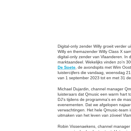
Digital-only zender Willy groeit verder u
Willy en themazender Willy Class X sam
digital-only zender van Vlaanderen. In 
marktaandeel. Wekelijks vinden zo’n 3
De Soete
, de avondspits met Wim Ooster
luistercijfers die vandaag, woensdag 
van 1 september 2023 tot en met 31 d
Michael Dujardin, channel manager Qmu
luisteraars dat Qmusic een warm hart toed
DJ's tijdens de programma's en de mass
evenementen. Dat we afgelopen najaar 
verwachtingen. Het hele Qmusic-team is
uitmaken van het leven van zóveel Vla
Robin Vissenaekens, channel manager J