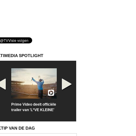
TIMEDIA SPOTLIGHT
Prime Video deelt officiële
Check nu de officiële
Kijk vanaf maa
trailer van 'L*VE KLEINE'
trailer van 'The Last
'Furious' op Di
Sunrise'
KTIP VAN DE DAG