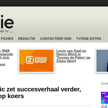
FICHES
REDACTIE
CONTACTEER ONS
TVVISIE EXTRA
n 'B&B
Louis van Gaal en
 negende
Danny Blind in
t zich
'Tussen de Palen' op
Ziggo Sport
tuur
Aanb
ic zet succesverhaal verder,
op koers