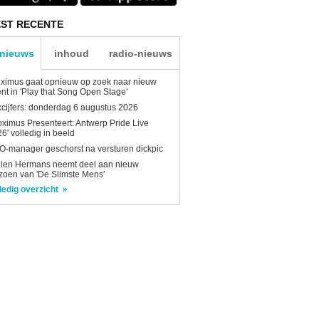
ST RECENTE
-nieuws
inhoud
radio-nieuws
ximus gaat opnieuw op zoek naar nieuw
ent in 'Play that Song Open Stage'
kcijfers: donderdag 6 augustus 2026
oximus Presenteert: Antwerp Pride Live
6' volledig in beeld
-manager geschorst na versturen dickpic
lien Hermans neemt deel aan nieuw
zoen van 'De Slimste Mens'
ledig overzicht