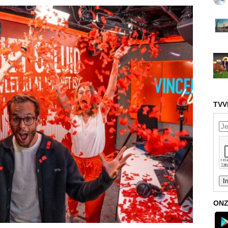
TVV
ONZ