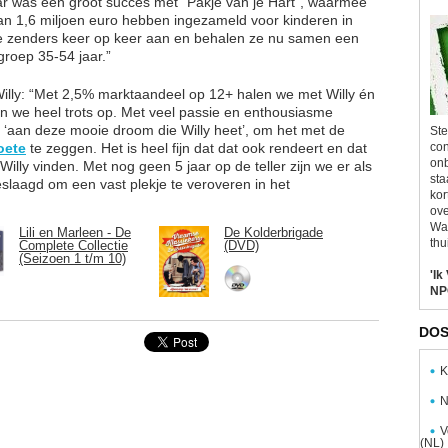
ar was een groot succes met "Pakje van je Hart", waarmee
n 1,6 miljoen euro hebben ingezameld voor kinderen in
e zenders keer op keer aan en behalen ze nu samen een
roep 35-54 jaar.”
illy: “Met 2,5% marktaandeel op 12+ halen we met Willy én
zijn we heel trots op. Met veel passie en enthousiasme
‘aan deze mooie droom die Willy heet’, om het met de
Ste
oete
te zeggen. Het is heel fijn dat dat ook rendeert en dat
con
onb
illy vinden. Met nog geen 5 jaar op de teller zijn we er als
sta
eslaagd om een vast plekje te veroveren in het
kor
ove
Wal
Lili en Marleen - De
De Kolderbrigade
thu
Complete Collectie
(DVD)
(Seizoen 1 t/m 10)
'Ik
NP
DOS
K
N
V
(NL)