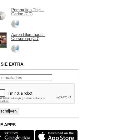
Pommelien Thijs -
Gedoe (CD)
Aaron Blommaert -
Oorsprong (CD)
ISIE EXTRA
E APPS