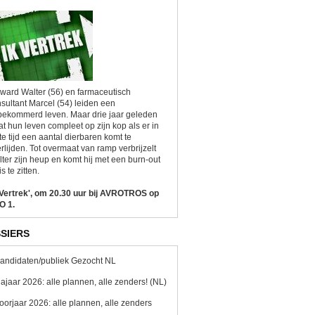
ward Walter (56) en farmaceutisch
sultant Marcel (54) leiden een
ekommerd leven. Maar drie jaar geleden
at hun leven compleet op zijn kop als er in
te tijd een aantal dierbaren komt te
rlijden. Tot overmaat van ramp verbrijzelt
ter zijn heup en komt hij met een burn-out
is te zitten.
 Vertrek', om 20.30 uur bij AVROTROS op
O 1.
SIERS
andidaten/publiek Gezocht NL
ajaar 2026: alle plannen, alle zenders! (NL)
oorjaar 2026: alle plannen, alle zenders