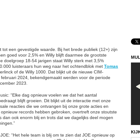
it tot een gevestigde waarde. Bij het brede publiek (12+) zijn
en goed voor 2,5% en Willy blijft daarmee de grootste
MUL
de doelgroep 18-54 jarigen staat Willy sterk met 3,5%
00.000 luisteraars hun weg naar het ochtendblok met
Tomas
linck of de Willy 1000. Dat blijkt uit de nieuwe CIM-
21 februari 2024, bekendgemaakt werden voor de periode
ecember 2023.
sic: “Elke dag opnieuw voelen we dat het aantal
raagt blijft groeien. Dit blijkt uit de interactie met onze
ale reacties die we ontvangen bij onze grote acties en
opnieuw records hebben gebroken, overtreft onze stoutste
 dan ook enorm blij en trots dat we dagelijks deel mogen
mingen.”
KIJ
OE: “Het hele team is blij om te zien dat JOE opnieuw op