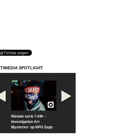
TIMEDIA SPOTLIGHT
Nieuwe serie 'I AM –
Prime Video deelt officiële
Check nu de offi
Investigation Art
trailer van 'L*VE KLEINE'
trailer van 'The
Mysteries' op NPO Zapp
Sunrise'