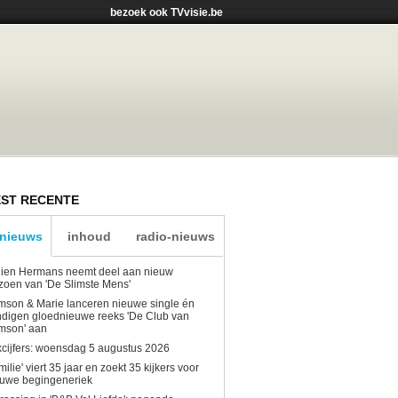
bezoek ook TVvisie.be
ST RECENTE
-nieuws
inhoud
radio-nieuws
lien Hermans neemt deel aan nieuw
zoen van 'De Slimste Mens'
son & Marie lanceren nieuwe single én
digen gloednieuwe reeks 'De Club van
mson' aan
kcijfers: woensdag 5 augustus 2026
milie' viert 35 jaar en zoekt 35 kijkers voor
euwe begingeneriek