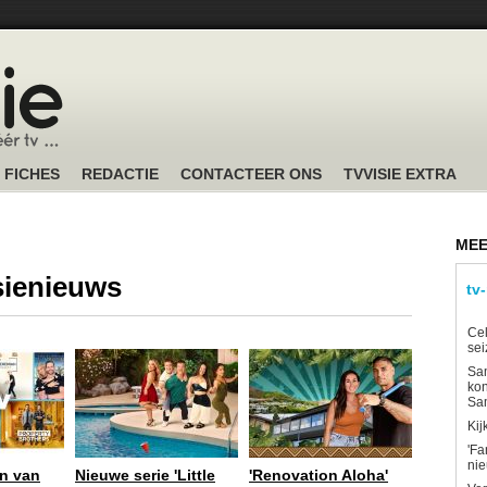
FICHES
REDACTIE
CONTACTEER ONS
TVVISIE EXTRA
MEE
isienieuws
tv
Ce
sei
Sam
kon
Sa
Kij
'Fa
ni
n van
Nieuwe serie 'Little
'Renovation Aloha'