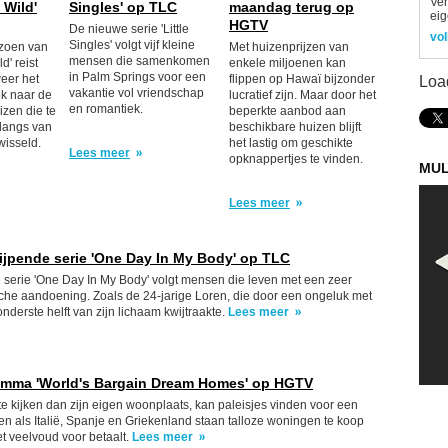
Ver
Wild'
Singles' op TLC
maandag terug op
eig
HGTV
De nieuwe serie 'Little
vol
Singles' volgt vijf kleine
izoen van
Met huizenprijzen van
mensen die samenkomen
' reist
enkele miljoenen kan
in Palm Springs voor een
eer het
flippen op Hawaï bijzonder
Loa
vakantie vol vriendschap
ek naar de
lucratief zijn. Maar door het
en romantiek.
izen die te
beperkte aanbod aan
nlangs van
beschikbare huizen blijft
wisseld.
het lastig om geschikte
Lees meer
opknappertjes te vinden.
MUL
Lees meer
rijpende serie 'One Day In My Body' op TLC
serie 'One Day In My Body' volgt mensen die leven met een zeer
he aandoening. Zoals de 24-jarige Loren, die door een ongeluk met
nderste helft van zijn lichaam kwijtraakte.
Lees meer
amma 'World's Bargain Dream Homes' op HGTV
 te kijken dan zijn eigen woonplaats, kan paleisjes vinden voor een
den als Italië, Spanje en Griekenland staan talloze woningen te koop
et veelvoud voor betaalt.
Lees meer