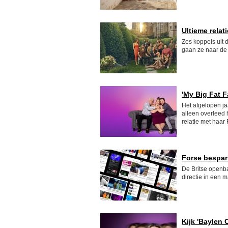
Ultieme relat
Zes koppels uit
gaan ze naar de 
'My Big Fat 
Het afgelopen ja
alleen overleed 
relatie met haar
Forse bespari
De Britse openb
directie in een 
Kijk 'Baylen