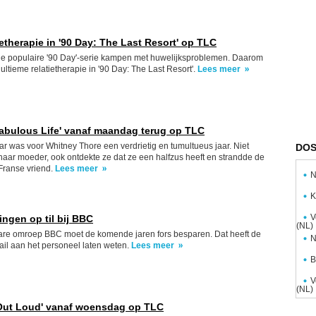
ietherapie in '90 Day: The Last Resort' op TLC
 de populaire '90 Day'-serie kampen met huwelijksproblemen. Daarom
ultieme relatietherapie in '90 Day: The Last Resort'.
Lees meer
Fabulous Life' vanaf maandag terug op TLC
ar was voor Whitney Thore een verdrietig en tumultueus jaar. Niet
DOS
haar moeder, ook ontdekte ze dat ze een halfzus heeft en strandde de
 Franse vriend.
Lees meer
N
K
V
ngen op til bij BBC
(NL)
are omroep BBC moet de komende jaren fors besparen. Dat heeft de
N
mail aan het personeel laten weten.
Lees meer
B
V
(NL)
 Out Loud' vanaf woensdag op TLC