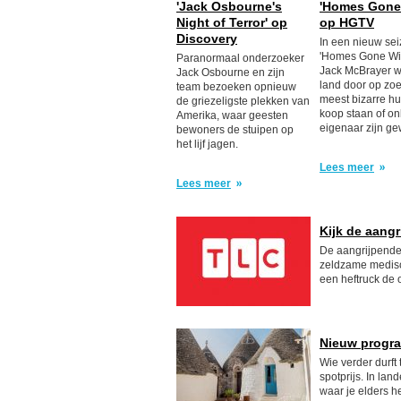
'Jack Osbourne's
'Homes Gone 
Night of Terror' op
op HGTV
Discovery
In een nieuw se
'Homes Gone Wild
Paranormaal onderzoeker
Jack McBrayer w
Jack Osbourne en zijn
land door op zo
team bezoeken opnieuw
meest bizarre hu
de griezeligste plekken van
koop staan of o
Amerika, waar geesten
eigenaar zijn ge
bewoners de stuipen op
het lijf jagen.
Lees meer
Lees meer
Kijk de aang
De aangrijpende 
zeldzame medisc
een heftruck de o
Nieuw progr
Wie verder durft
spotprijs. In lan
waar je elders h