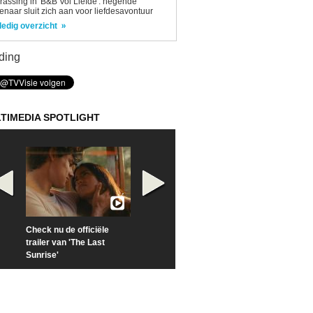
rassing in 'B&B Vol Liefde': negende
enaar sluit zich aan voor liefdesavontuur
ledig overzicht
ding
TIMEDIA SPOTLIGHT
Check nu de officiële
Kijk vanaf maandag naar
Kijk nu naar 'Po
trailer van 'The Last
'Furious' op Disney+
of Time with To
Sunrise'
Hiddleston'