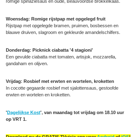
romige spinaziesaus en oude, Beauvoordse brokkelkaas.
Woensdag: Romige rijstpap met opgelegd fruit
Rijstpap met opgelegde bramen, pruimen, bosbessen en
blauwe druiven, slagroom en gekleurde amandelschilfers.
Donderdag: Picknick ciabatta '4 stagioni'
Een gevulde ciabatta met tomaten, artisjok, mozzarella,
gandaham en olijven.
Vrijdag: Rosbief met erwten en wortelen, kroketten
In cocotte gegaarde rosbief met sjalottensaus, gestoofde
erwten en wortelen en kroketten.
'
Dagelijkse Kost
', van maandag tot vrijdag om 18.10 uur
op VRT 1.
Download nu de GRATIS TVvisie app voor
Android
of
iOS
!