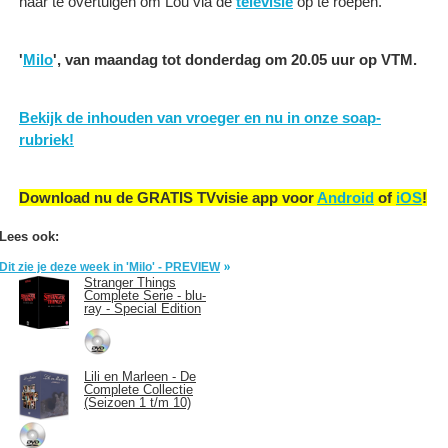
haar te overtuigen om Lou via de
televisie
op te roepen.
'
Milo
', van maandag tot donderdag om 20.05 uur op VTM.
Bekijk de inhouden van vroeger en nu in onze soap-
rubriek!
Download nu de GRATIS TVvisie app voor
Android
of
iOS
!
Lees ook:
Dit zie je deze week in 'Milo' - PREVIEW
Stranger Things
Complete Serie - blu-
ray - Special Edition
Lili en Marleen - De
Complete Collectie
(Seizoen 1 t/m 10)