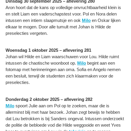
Dinsdag 30 september 2025 – aflevering 280
Aron hoort dat de kans op volledige onvruchtbaarheid klein is
en stelt Liam een vaderschapstest voor. Pol en Nora delen
intussen een intiem slaapmutsje en ook
Milo
en Oskar lijken
elkaar te mogen. Door alle tumult met Johan is Hilde de
preselecties vergeten.
Woensdag 1 oktober 2025 – aflevering 281
Johan wil Hilde en Liam waarschuwen voor Lou. Hilde ruimt
intussen de chaotische woonboot op.
Milo
begint aan een
fotomap met herinneringen aan oma. Sofia en Angelo nemen
een besluit, terwijl de studenten zich klaarmaken voor de
preselecties.
Donderdag 2 oktober 2025 – aflevering 282
Milo
spoort Julie aan om Pol op te zoeken, maar die is
allerminst blij met haar bezoek. Johan zegt bewijs te hebben
dat Lou betrokken is bij Sanders ongeval. Intussen onderzoekt
de politie de bebloede vod die Hilde weggooide en weet Yves