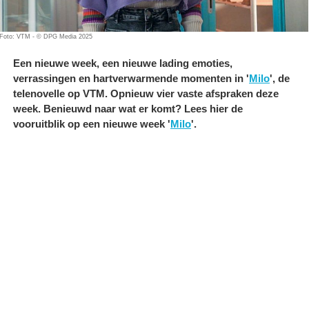
Foto: VTM - © DPG Media 2025
Een nieuwe week, een nieuwe lading emoties,
verrassingen en hartverwarmende momenten in '
Milo
', de
telenovelle op VTM. Opnieuw vier vaste afspraken deze
week. Benieuwd naar wat er komt? Lees hier de
vooruitblik op een nieuwe week '
Milo
'.