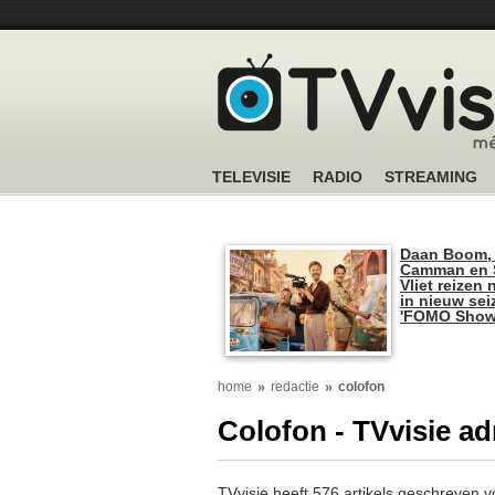
TELEVISIE
RADIO
STREAMING
Daan Boom,
Camman en S
Vliet reizen 
in nieuw se
'FOMO Show
home
redactie
colofon
Colofon - TVvisie a
TVvisie heeft 576 artikels geschreven v