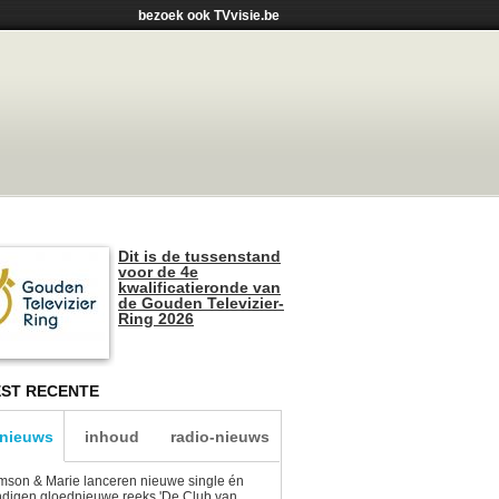
bezoek ook TVvisie.be
Dit is de tussenstand
voor de 4e
kwalificatieronde van
de Gouden Televizier-
Ring 2026
ST RECENTE
-nieuws
inhoud
radio-nieuws
son & Marie lanceren nieuwe single én
digen gloednieuwe reeks 'De Club van