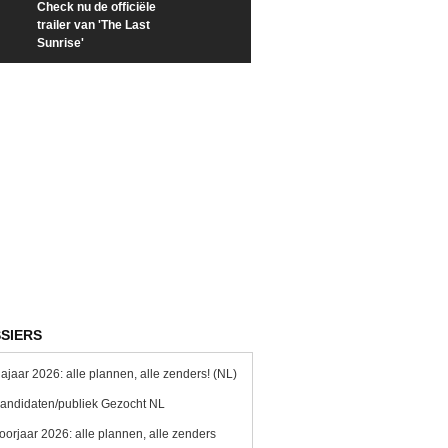
Check nu de officiële
Kijk vanaf maandag naar
Kijk nu naar 'Po
trailer van 'The Last
'Furious' op Disney+
of Time with To
Sunrise'
Hiddleston'
SIERS
ajaar 2026: alle plannen, alle zenders! (NL)
andidaten/publiek Gezocht NL
oorjaar 2026: alle plannen, alle zenders