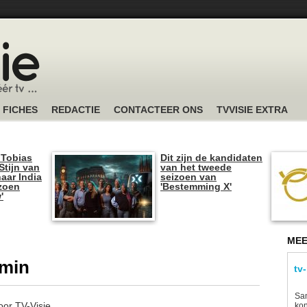
FICHES
REDACTIE
CONTACTEER ONS
TVVISIE EXTRA
 Tobias
Dit zijn de kandidaten
tijn van
van het tweede
naar India
seizoen van
izoen
'Bestemming X'
'
MEE
dmin
tv
Sam
oor TV-Visie.
kon