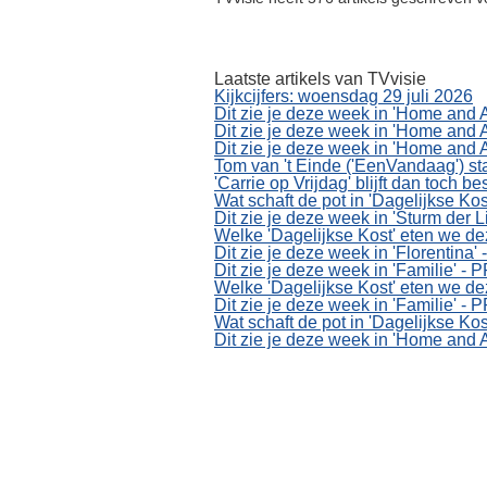
Laatste artikels van TVvisie
Kijkcijfers: woensdag 29 juli 2026
Dit zie je deze week in 'Home an
Dit zie je deze week in 'Home an
Dit zie je deze week in 'Home an
Tom van 't Einde ('EenVandaag') st
'Carrie op Vrijdag' blijft dan toch b
Wat schaft de pot in 'Dagelijkse Kos
Dit zie je deze week in 'Sturm der
Welke 'Dagelijkse Kost' eten we d
Dit zie je deze week in 'Florentin
Dit zie je deze week in 'Familie' 
Welke 'Dagelijkse Kost' eten we d
Dit zie je deze week in 'Familie' 
Wat schaft de pot in 'Dagelijkse Kos
Dit zie je deze week in 'Home an