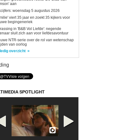
mson' aan
kcijfers: woensdag 5 augustus 2026
milie' viert 35 jaar en zoekt 35 kijkers voor
euwe begingeneriek
rassing in 'B&B Vol Liefde': negende
enaar sluit zich aan voor liefdesavontuur
uwe NTR-serie over de rol van wetenschap
tijden van oorlog
ledig overzicht
ding
TIMEDIA SPOTLIGHT