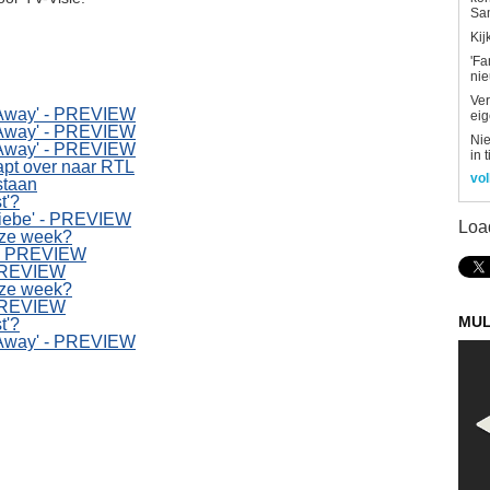
Sa
Kij
'Fa
ni
Ver
d Away' - PREVIEW
eig
d Away' - PREVIEW
Nie
d Away' - PREVIEW
in 
apt over naar RTL
vol
estaan
t'?
 Liebe' - PREVIEW
Loa
eze week?
a' - PREVIEW
- PREVIEW
eze week?
- PREVIEW
MUL
t'?
d Away' - PREVIEW