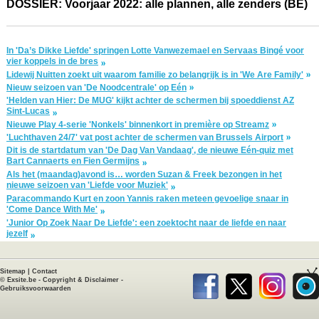
DOSSIER: Voorjaar 2022: alle plannen, alle zenders (BE)
In 'Da’s Dikke Liefde' springen Lotte Vanwezemael en Servaas Bingé voor
vier koppels in de bres
Lidewij Nuitten zoekt uit waarom familie zo belangrijk is in 'We Are Family'
Nieuw seizoen van 'De Noodcentrale' op Eén
'Helden van Hier: De MUG' kijkt achter de schermen bij spoeddienst AZ
Sint-Lucas
Nieuwe Play 4-serie 'Nonkels' binnenkort in première op Streamz
'Luchthaven 24/7' vat post achter de schermen van Brussels Airport
Dit is de startdatum van 'De Dag Van Vandaag', de nieuwe Eén-quiz met
Bart Cannaerts en Fien Germijns
Als het (maandag)avond is… worden Suzan & Freek bezongen in het
nieuwe seizoen van 'Liefde voor Muziek'
Paracommando Kurt en zoon Yannis raken meteen gevoelige snaar in
'Come Dance With Me'
'Junior Op Zoek Naar De Liefde': een zoektocht naar de liefde en naar
jezelf
Sitemap
|
Contact
©
Exsite.be
-
Copyright & Disclaimer
-
Gebruiksvoorwaarden