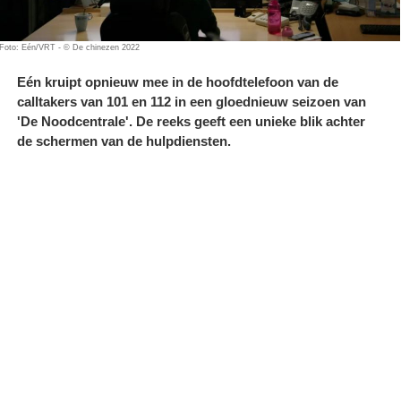
Foto: Eén/VRT - © De chinezen 2022
Eén kruipt opnieuw mee in de hoofdtelefoon van de
calltakers van 101 en 112 in een gloednieuw seizoen van
'De Noodcentrale'. De reeks geeft een unieke blik achter
de schermen van de hulpdiensten.