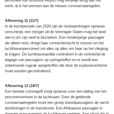
personeel van Brussels Airport mag eindelijk terug aan het
werk, al is het wennen aan de nieuwe coronamaatregelen.
Aflevering 11 (11/7)
In de kerstperiode van 2020 zijn de reisbeperkingen opnieuw
verscherpt, een reiziger uit de Verenigde Staten mag het land
niet in om zijn neef te bezoeken. Een minderjarige passagier
die alleen reist, dreigt haar connectievlucht te missen en het
luchthavenpersoneel zet alles op alles om haar op het vliegtuig
te krijgen. De luchthavenpolitie controleert in de vertrekhal de
bagage van passagiers op springstoffen en er wordt een
onbemande rugzak aangetroffen die door de explosievenhond
moet worden gecontroleerd.
Aflevering 12 (18/7)
Een tweede coronagolf zorgt opnieuw voor een daling van het
personenverkeer in de luchtvaart. Door de geldende
coronamaatregelen moet een groep transitpassagiers de nacht
doorbrengen in de transitzone. Een Afrikaanse passagier in
doorreis mag evenmin de luchthaven verlaten. Een piloot die al