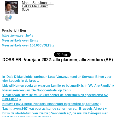
Marco Schuitmaker -
Het Is Me Gelukt
(CD)
Persbericht Eén
https://www.een.be/
Meer artikels over Eén
Meer artikels over 100.000VOLTS
DOSSIER: Voorjaar 2022: alle plannen, alle zenders (BE)
In 'Da’s Dikke Liefde' springen Lotte Vanwezemael en Servaas Bingé voor
vier koppels in de bres
Lidewij Nuitten zoekt uit waarom familie zo belangrijk is in 'We Are Family'
Nieuw seizoen van 'De Noodcentrale' op Eén
'Helden van Hier: De MUG' kijkt achter de schermen bij spoeddienst AZ
Sint-Lucas
Nieuwe Play 4-serie 'Nonkels' binnenkort in première op Streamz
'Luchthaven 24/7' vat post achter de schermen van Brussels Airport
Dit is de startdatum van 'De Dag Van Vandaag', de nieuwe Eén-quiz met