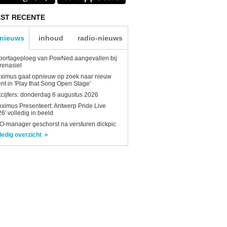
ST RECENTE
-nieuws
inhoud
radio-nieuws
portageploeg van PowNed aangevallen bij
renasiel
ximus gaat opnieuw op zoek naar nieuw
ent in 'Play that Song Open Stage'
kcijfers: donderdag 6 augustus 2026
oximus Presenteert: Antwerp Pride Live
6' volledig in beeld
-manager geschorst na versturen dickpic
ledig overzicht