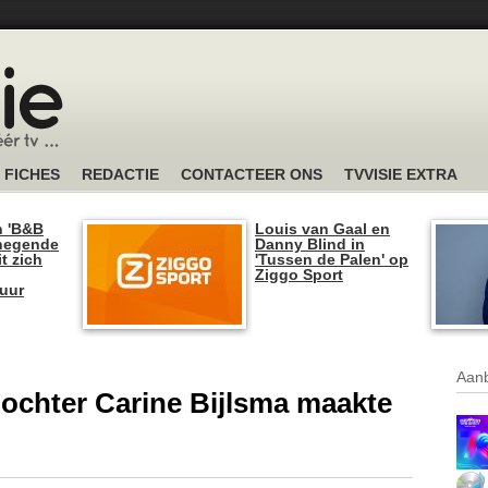
FICHES
REDACTIE
CONTACTEER ONS
TVVISIE EXTRA
n 'B&B
Louis van Gaal en
 negende
Danny Blind in
t zich
'Tussen de Palen' op
Ziggo Sport
tuur
Aanb
dochter Carine Bijlsma maakte