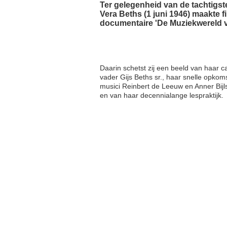
Ter gelegenheid van de tachtigs
Vera Beths (1 juni 1946) maakte 
documentaire 'De Muziekwereld v
Daarin schetst zij een beeld van haar car
vader Gijs Beths sr., haar snelle opkom
musici Reinbert de Leeuw en Anner Bijl
en van haar decennialange lespraktijk.