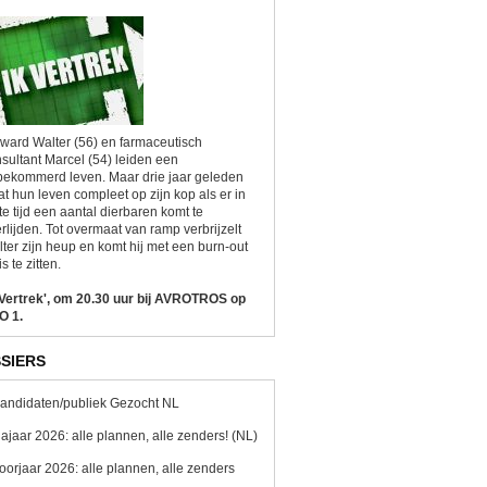
ward Walter (56) en farmaceutisch
sultant Marcel (54) leiden een
ekommerd leven. Maar drie jaar geleden
at hun leven compleet op zijn kop als er in
te tijd een aantal dierbaren komt te
rlijden. Tot overmaat van ramp verbrijzelt
ter zijn heup en komt hij met een burn-out
is te zitten.
 Vertrek', om 20.30 uur bij AVROTROS op
O 1.
SIERS
andidaten/publiek Gezocht NL
ajaar 2026: alle plannen, alle zenders! (NL)
oorjaar 2026: alle plannen, alle zenders