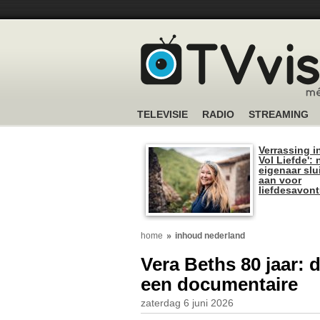
TELEVISIE
RADIO
STREAMING
Verrassing i
Vol Liefde':
eigenaar slui
aan voor
liefdesavon
home
inhoud nederland
Vera Beths 80 jaar: 
een documentaire
zaterdag 6 juni 2026