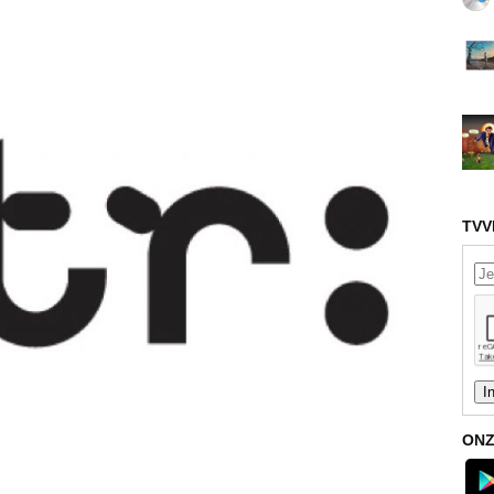
TVV
ONZ