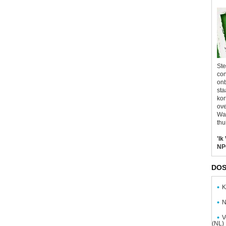
Ste
con
onb
sta
kor
ove
Wal
thu
'Ik
NP
DOS
K
N
V
(NL)