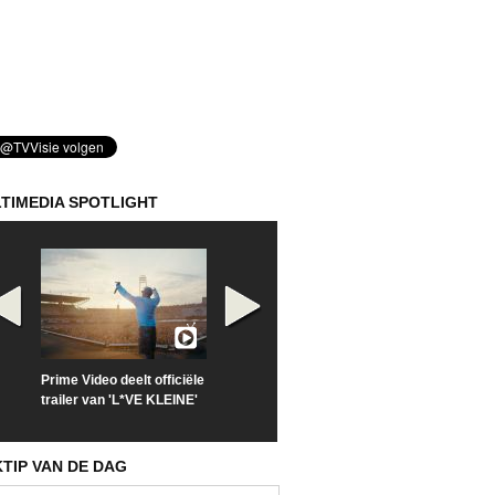
TIMEDIA SPOTLIGHT
Prime Video deelt officiële
Check nu de officiële
Kijk vanaf maa
trailer van 'L*VE KLEINE'
trailer van 'The Last
'Furious' op Di
Sunrise'
KTIP VAN DE DAG