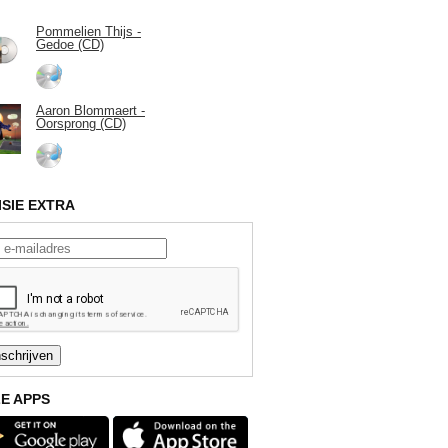
Pommelien Thijs -
Gedoe (CD)
Aaron Blommaert -
Oorsprong (CD)
ISIE EXTRA
E APPS