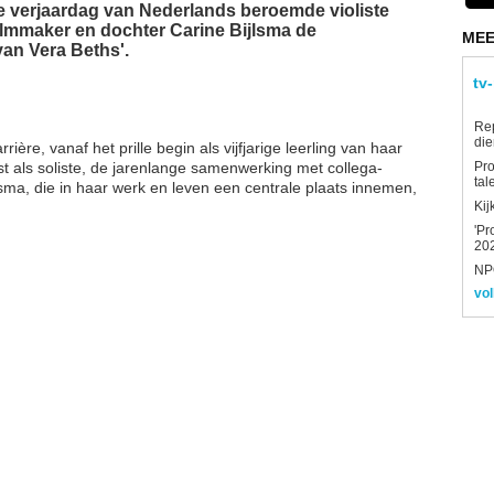
te verjaardag van Nederlands beroemde violiste
filmmaker en dochter Carine Bijlsma de
MEE
an Vera Beths'.
tv
Re
die
rière, vanaf het prille begin als vijfjarige leerling van haar
st als soliste, de jarenlange samenwerking met collega-
Pro
tal
sma, die in haar werk en leven een centrale plaats innemen,
Kij
'Pr
202
NPO
vol