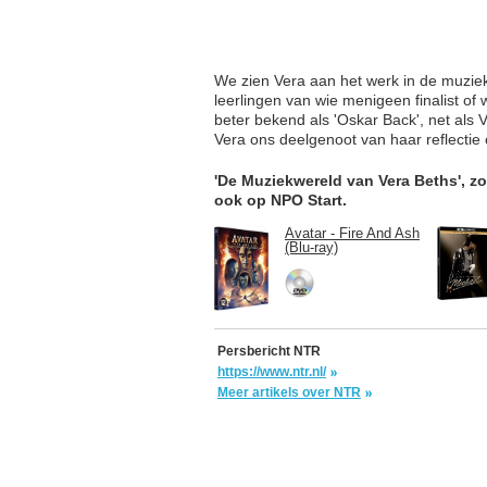
We zien Vera aan het werk in de muzie
leerlingen van wie menigeen finalist o
beter bekend als 'Oskar Back', net als 
Vera ons deelgenoot van haar reflectie
'De Muziekwereld van Vera Beths', z
ook op NPO Start.
Avatar - Fire And Ash
(Blu-ray)
Persbericht NTR
https://www.ntr.nl/
Meer artikels over NTR