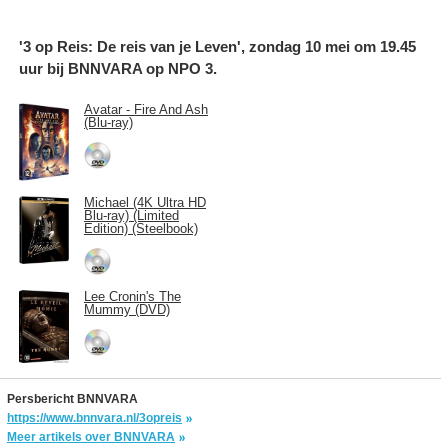
'3 op Reis: De reis van je Leven', zondag 10 mei om 19.45
uur bij BNNVARA op NPO 3.
Avatar - Fire And Ash
(Blu-ray)
Michael (4K Ultra HD
Blu-ray) (Limited
Edition) (Steelbook)
Lee Cronin's The
Mummy (DVD)
Persbericht BNNVARA
https://www.bnnvara.nl/3opreis
Meer artikels over BNNVARA