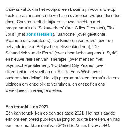
Canvas wil ook in het voorjaar een baken zijn voor al wie op
zoek is naar inspirerende verhalen over onderwerpen die ertoe
doen. Canvas biedt de kijkers nieuwe inzichten met
programma's als 'Sekswerkers' (met Gilles Decoster), 'Taxi
Joris' (met
Joris Hessels
), 'Bariloche' (over gevluchte
Vlaamse collaborateurs), 'De Kinderen van Save' (over de
behandeling van Belgische metissenkinderen), 'De
Schandvlek van de Eeuw' (over chemische wapens in Syrië)
en nieuwe reeksen van 'Therapie' (over mensen met
psychische problemen), 'FC United City Pirates' (over
diversiteit in het voetbal) en 'Als Je Eens Wist' (over
oudermishandeling). Het zijn programma's en thema's die ons
uitdagen om onze blik te verruimen, en onszelf en ons
wereldbeeld in vraag te stellen.
Een terugblik op 2021
Eén kan terugkijken op een geslaagd 2021. Het net slaagde
erin om een breed publiek van jong tot oud te bereiken, en had
een mooi marktaandeel van 34% (18-23 uur, Live+7, 4+).