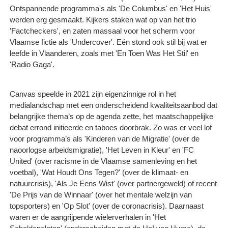
Ontspannende programma's als 'De Columbus' en 'Het Huis'
werden erg gesmaakt. Kijkers staken wat op van het trio
'Factcheckers', en zaten massaal voor het scherm voor
Vlaamse fictie als 'Undercover'. Eén stond ook stil bij wat er
leefde in Vlaanderen, zoals met 'En Toen Was Het Stil' en
'Radio Gaga'.
Canvas speelde in 2021 zijn eigenzinnige rol in het
medialandschap met een onderscheidend kwaliteitsaanbod dat
belangrijke thema’s op de agenda zette, het maatschappelijke
debat errond initieerde en taboes doorbrak. Zo was er veel lof
voor programma’s als 'Kinderen van de Migratie' (over de
naoorlogse arbeidsmigratie), 'Het Leven in Kleur' en 'FC
United' (over racisme in de Vlaamse samenleving en het
voetbal), 'Wat Houdt Ons Tegen?' (over de klimaat- en
natuurcrisis), 'Als Je Eens Wist' (over partnergeweld) of recent
'De Prijs van de Winnaar' (over het mentale welzijn van
topsporters) en 'Op Slot' (over de coronacrisis). Daarnaast
waren er de aangrijpende wielerverhalen in 'Het