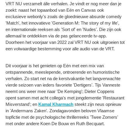
VRT NU verzamelt álle verhalen. Je vindt er nog meer dan je
zoekt: naast het topaanbod van Eén en Canvas ook
exclusieve webonly's zoals de gloednieuwe absurde comedy
'Match', het innovatieve 'Generation M: The story of my life',
en internationale reeksen als 'Sort of' en 'Nudes'. Die zijn ook
allemaal te ontdekken via de pas gelanceerde tv-app.
Doorheen het voorjaar van 2022 zal VRT NU ook uitgroeien tot
een volwaardige bestemming voor alle audio van de VRT.
Dit voorjaar is het genieten op Eén met een mix van
ontspannende, meeslepende, ontroerende en humoristische
verhalen. Zo start net na de kerstvakantie het langverwachte
vierde seizoen van ieders favoriete 'Dertigers'. Tijs Vanneste
neemt ons weer mee naar 'De Kemping'; Dieter Coppens
opent samen met acht collega's met jongdementie 'Restaurant
Misverstand'; en
Kamal Kharmach
steekt zijn neus opnieuw
in 'Andermans Zaken'. Zondagavonden beloven Vlaamse
topfictie met de psychologische thrillerreeks 'Twee Zomers'
met onder andere Koen De Bouw en Ruth Becquart.