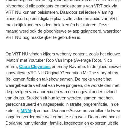
bijvoorbeeld alle podcasts én radiostreams van VRT ook via
VRT NU kunnen beluisteren. Daardoor zal iedere Vlaming
binnenkort op één digitale plaats alle video én audio van VRT
makkelijk kunnen vinden, bekijken én beluisteren. Deze
maand werd ook de gloednieuwe tv-app gelanceerd, waardoor
VRT NU nog makkelijker te gebruiken is.
Op VRT NU vinden kijkers webonly content, zoals het nieuwe
'Match' met Youtuber Rob Van Impe (Average Rob), Nico
Sturm,
Clara Cleymans
en Sinay Bavurhe. In de gloednieuwe
innovatieve VRT NU Original 'Generation M: The story of my
life' komen fictie en talkshow samen. De reeks vertelt het
waargebeurde verhaal van twee jongeren, die worstelden met
de gevolgen van anorexia en van een ongeval onder invloed
van drugs. Stukken uit hun leven werden, samen met hen,
gereconstrueerd en nagespeeld in straffe jongerenfictie. In de
zetel bij
MNM
-dj en host Dorianne Aussems vertellen de twee
jongeren verder over wat er net te zien was. Daarnaast nodigt
Dorianne hun vrienden, familie, lotgenoten en experten uit die