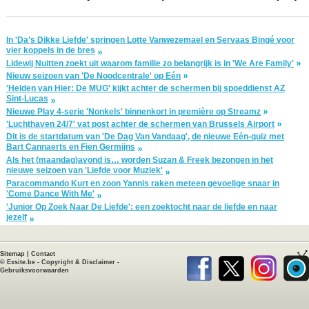
In 'Da’s Dikke Liefde' springen Lotte Vanwezemael en Servaas Bingé voor
vier koppels in de bres
Lidewij Nuitten zoekt uit waarom familie zo belangrijk is in 'We Are Family'
Nieuw seizoen van 'De Noodcentrale' op Eén
'Helden van Hier: De MUG' kijkt achter de schermen bij spoeddienst AZ
Sint-Lucas
Nieuwe Play 4-serie 'Nonkels' binnenkort in première op Streamz
'Luchthaven 24/7' vat post achter de schermen van Brussels Airport
Dit is de startdatum van 'De Dag Van Vandaag', de nieuwe Eén-quiz met
Bart Cannaerts en Fien Germijns
Als het (maandag)avond is… worden Suzan & Freek bezongen in het
nieuwe seizoen van 'Liefde voor Muziek'
Paracommando Kurt en zoon Yannis raken meteen gevoelige snaar in
'Come Dance With Me'
'Junior Op Zoek Naar De Liefde': een zoektocht naar de liefde en naar
jezelf
Sitemap
|
Contact
©
Exsite.be
-
Copyright & Disclaimer
-
Gebruiksvoorwaarden