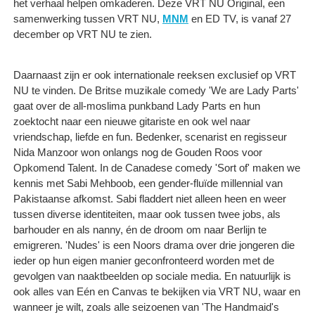
het verhaal helpen omkaderen. Deze VRT NU Original, een
samenwerking tussen VRT NU,
MNM
en ED TV, is vanaf 27
december op VRT NU te zien.
Daarnaast zijn er ook internationale reeksen exclusief op VRT
NU te vinden. De Britse muzikale comedy 'We are Lady Parts'
gaat over de all-moslima punkband Lady Parts en hun
zoektocht naar een nieuwe gitariste en ook wel naar
vriendschap, liefde en fun. Bedenker, scenarist en regisseur
Nida Manzoor won onlangs nog de Gouden Roos voor
Opkomend Talent. In de Canadese comedy 'Sort of' maken we
kennis met Sabi Mehboob, een gender-fluïde millennial van
Pakistaanse afkomst. Sabi fladdert niet alleen heen en weer
tussen diverse identiteiten, maar ook tussen twee jobs, als
barhouder en als nanny, én de droom om naar Berlijn te
emigreren. 'Nudes' is een Noors drama over drie jongeren die
ieder op hun eigen manier geconfronteerd worden met de
gevolgen van naaktbeelden op sociale media. En natuurlijk is
ook alles van Eén en Canvas te bekijken via VRT NU, waar en
wanneer je wilt, zoals alle seizoenen van 'The Handmaid's