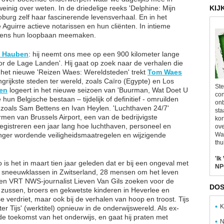
einig over weten. In de driedelige reeks 'Delphine: Mijn
KIJ
burg zelf haar fascinerende levensverhaal. En in het
 Aguirre actieve notarissen en hun cliënten. In intieme
ijdens hun loopbaan meemaken.
t Hauben
: hij neemt ons mee op een 900 kilometer lange
oor de Lage Landen'. Hij gaat op zoek naar de verhalen die
 het nieuwe 'Reizen Waes: Wereldsteden' trekt
Tom Waes
grijkste steden ter wereld, zoals Caïro (Egypte) en Los
Ste
en
logeert in het nieuwe seizoen van 'Buurman, Wat Doet U
con
hun Belgische bestaan – tijdelijk of definitief - omruilden
onb
, zoals Sam Bettens en Ivan Heylen. 'Luchthaven 24/7'
sta
en van Brussels Airport, een van de bedrijvigste
kor
gistreren een jaar lang hoe luchthaven, personeel en
ove
ger wordende veiligheidsmaatregelen en wijzigende
Wal
thu
'Ik
o is het in maart tien jaar geleden dat er bij een ongeval met
NP
 sneeuwklassen in Zwitserland, 28 mensen om het leven
en VRT NWS-journalist Lieven Van Gils zoeken voor de
DOS
, zussen, broers en gekwetste kinderen in Heverlee en
e verdriet, maar ook bij de verhalen van hoop en troost. Tijs
K
er Tijs' (werktitel) opnieuw in de onderwijswereld. Als ex-
 de toekomst van het onderwijs, en gaat hij praten met
N