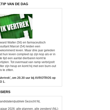
KTIP VAN DE DAG
ward Walter (56) en farmaceutisch
sultant Marcel (54) leiden een
ekommerd leven. Maar drie jaar geleden
at hun leven compleet op zijn kop als er in
te tijd een aantal dierbaren komt te
rlijden. Tot overmaat van ramp verbrijzelt
ter zijn heup en komt hij met een burn-out
is te zitten.
 Vertrek', om 20.30 uur bij AVROTROS op
O 1.
SIERS
andidaten/publiek Gezocht NL
ajaar 2026: alle plannen, alle zenders! (NL)