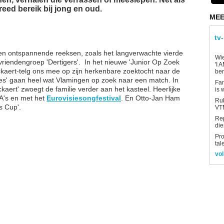
reed bereik bij jong en oud.
MEE
tv
 en ontspannende reeksen, zoals het langverwachte vierde
Wi
 vriendengroep 'Dertigers'. In het nieuwe 'Junior Op Zoek
'I 
kaert-telg ons mee op zijn herkenbare zoektocht naar de
be
Dates' gaan heel wat Vlamingen op zoek naar een match. In
Fan
aert' zwoegt de familie verder aan het kasteel. Heerlijke
is 
IA's en met het
Eurovisiesongfestival
. En Otto-Jan Ham
Rub
s Cup'.
VTM
Re
die
Pro
tal
vol