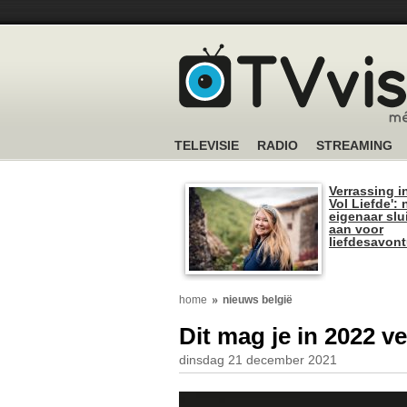
TELEVISIE
RADIO
STREAMING
Verrassing i
Vol Liefde':
eigenaar slui
aan voor
liefdesavon
home
nieuws belgië
Dit mag je in 2022 
dinsdag 21 december 2021