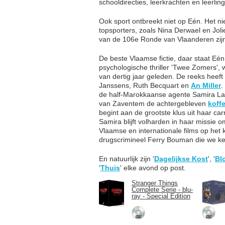
schooldirecties, leerkrachten en leerlin
Ook sport ontbreekt niet op Eén. Het nie
topsporters, zoals Nina Derwael en Jol
van de 106e Ronde van Vlaanderen zijn
De beste Vlaamse fictie, daar staat Eén
psychologische thriller 'Twee Zomers'
van dertig jaar geleden. De reeks hee
Janssens, Ruth Becquart en
An Miller
.
de half-Marokkaanse agente Samira La
van Zaventem de achtergebleven
koff
begint aan de grootste klus uit haar car
Samira blijft volharden in haar missie 
Vlaamse en internationale films op het 
drugscrimineel Ferry Bouman die we ke
En natuurlijk zijn '
Dagelijkse Kost
', '
Bl
'
Thuis
' elke avond op post.
Stranger Things
Complete Serie - blu-
ray - Special Edition