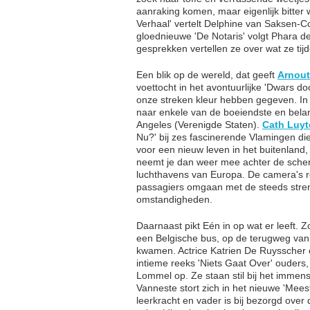
aanraking komen, maar eigenlijk bitter w
Verhaal' vertelt Delphine van Saksen-Co
gloednieuwe 'De Notaris' volgt Phara de
gesprekken vertellen ze over wat ze t
Een blik op de wereld, dat geeft
Arnou
voettocht in het avontuurlijke 'Dwars d
onze streken kleur hebben gegeven. In
naar enkele van de boeiendste en belan
Angeles (Verenigde Staten).
Cath Luyt
Nu?' bij zes fascinerende Vlamingen die 
voor een nieuw leven in het buitenland
neemt je dan weer mee achter de scherm
luchthavens van Europa. De camera's re
passagiers omgaan met de steeds stren
omstandigheden.
Daarnaast pikt Eén in op wat er leeft. Z
een Belgische bus, op de terugweg van
kwamen. Actrice Katrien De Ruysscher 
intieme reeks 'Niets Gaat Over' ouders
Lommel op. Ze staan stil bij het immens
Vanneste stort zich in het nieuwe 'Meest
leerkracht en vader is bij bezorgd over