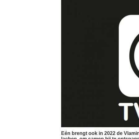
Eén brengt ook in 2022 de Vlami
lachen, om samen bij te ontspann