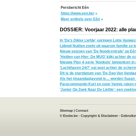
Persbericht Eén
https://www.een.be/
Meer artikels over Eén
DOSSIER: Voorjaar 2022: alle pla
In 'Da’s Dikke Liefde' springen Lotte Vanwe
Lidewij Nuitten zoekt uit waarom familie zo b
Nieuw seizoen van 'De Noodcentrale' op Eé
'Helden van Hier: De MUG' kijkt achter de 
Nieuwe Play 4-serie 'Nonkels' binnenkort i
'Luchthaven 24/7' vat post achter de scher
Dit is de startdatum van 'De Dag Van Vanda
Als het (maandag)avond is… worden Suzan &
Paracommando Kurt en zoon Yannis raken m
'Junior Op Zoek Naar De Liefde': een zoektoc
book
X
Instagram
TVvisie
Sitemap
|
Contact
©
Exsite.be
-
Copyright & Disclaimer
-
Gebruiks