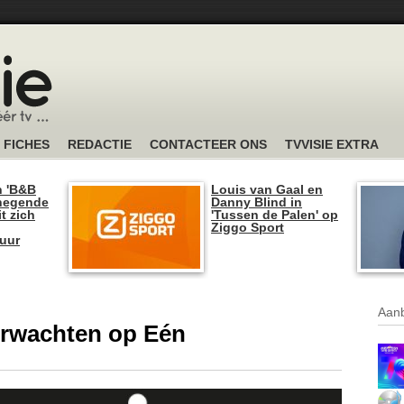
FICHES
REDACTIE
CONTACTEER ONS
TVVISIE EXTRA
n 'B&B
Louis van Gaal en
 negende
Danny Blind in
t zich
'Tussen de Palen' op
Ziggo Sport
tuur
Aanb
verwachten op Eén