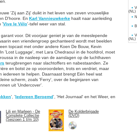
gen.
V
(NL)
uwe 'Zij aan Zij' duikt in het leven van zeven vrouwelijke
N
ien D'hoore. En
Karl Vannieuwkerke
haalt naar aanleiding
 '
Vive le Vélo
'-tafel weer van stal.
B
 garant voor. Dit voorjaar geniet je van de meeslepende
V
(NL)
, waarin een vriendengroep gechanteerd wordt met beelden
ft een topcast met onder andere Koen De Bouw, Kevin
 In 'Lost Luggage', met Lara Chedraouï in de hoofdrol, moet
roussa in de nasleep van de aanslagen op de luchthaven
ers
terugbrengen naar slachtoffers en nabestaanden. Ze
rière en botst ze op vooroordelen, trots en verdriet, maar
om iedereen te helpen. Daarnaast brengt Eén heel wat
kleine scherm, zoals 'Ferry', over de beginjaren van
nnen uit 'Undercover'.
okken
', '
Iedereen Beroemd
', 'Het Journaal' en het Weer, en
Lili en Marleen - De
De Kolderbrigade
Complete Collectie
(DVD)
(Seizoen 1 t/m 10)