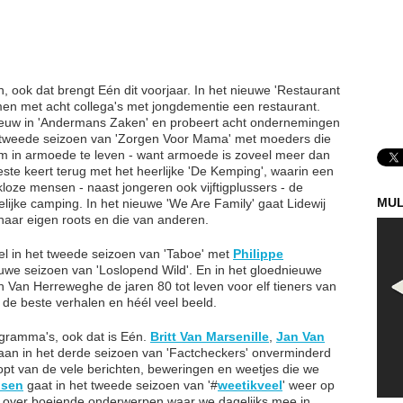
 ook dat brengt Eén dit voorjaar. In het nieuwe 'Restaurant
en met acht collega's met jongdementie een restaurant.
ieuw in 'Andermans Zaken' en probeert acht ondernemingen
 tweede seizoen van 'Zorgen Voor Mama' met moeders die
om in armoede te leven - want armoede is zoveel meer dan
este keert terug met het heerlijke 'De Kemping', waarin een
oze mensen - naast jongeren ook vijftigplussers - de
MUL
elijke camping. In het nieuwe 'We Are Family' gaat Lidewij
 haar eigen roots en die van anderen.
kel in het tweede seizoen van 'Taboe' met
Philippe
ieuwe seizoen van 'Loslopend Wild'. En in het gloednieuwe
n Van Herreweghe de jaren 80 tot leven voor elf tieners van
de beste verhalen en héél veel beeld.
gramma's, ook dat is Eén.
Britt Van Marsenille
,
Jan Van
an in het derde seizoen van 'Factcheckers' onverminderd
opt van de vele berichten, beweringen en weetjes die we
lsen
gaat in het tweede seizoen van '#
weetikveel
' weer op
s over boeiende onderwerpen waar we dagelijks mee in