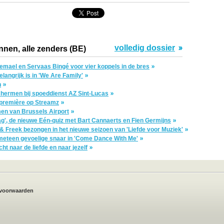
volledig dossier
nnen, alle zenders (BE)
zemael en Servaas Bingé voor vier koppels in de bres
elangrijk is in 'We Are Family'
n
schermen bij spoeddienst AZ Sint-Lucas
n première op Streamz
men van Brussels Airport
ag', de nieuwe Eén-quiz met Bart Cannaerts en Fien Germijns
 Freek bezongen in het nieuwe seizoen van 'Liefde voor Muziek'
eteen gevoelige snaar in 'Come Dance With Me'
ht naar de liefde en naar jezelf
voorwaarden