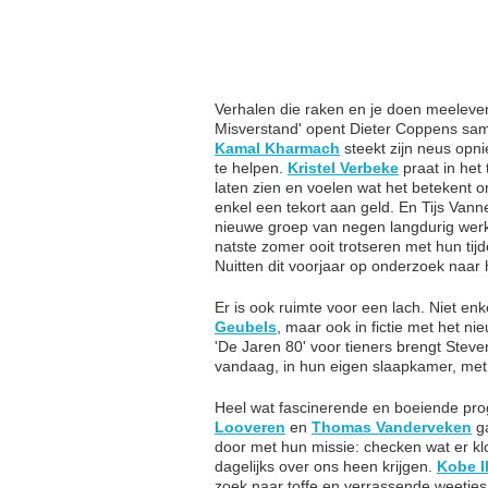
Verhalen die raken en je doen meeleven,
Misverstand' opent Dieter Coppens sam
Kamal Kharmach
steekt zijn neus opn
te helpen.
Kristel Verbeke
praat in het
laten zien en voelen wat het betekent 
enkel een tekort aan geld. En Tijs Vann
nieuwe groep van negen langdurig werkl
natste zomer ooit trotseren met hun tijd
Nuitten dit voorjaar op onderzoek naar
Er is ook ruimte voor een lach. Niet en
Geubels
, maar ook in fictie met het n
'De Jaren 80' voor tieners brengt Steve
vandaag, in hun eigen slaapkamer, met 
Heel wat fascinerende en boeiende pro
Looveren
en
Thomas Vanderveken
ga
door met hun missie: checken wat er kl
dagelijks over ons heen krijgen.
Kobe I
zoek naar toffe en verrassende weetje