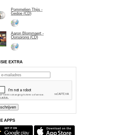
Pommelien Thijs -
Gedoe (CD)
Aaron Blommaert -
Oorsprong (CD)
ISIE EXTRA
E APPS