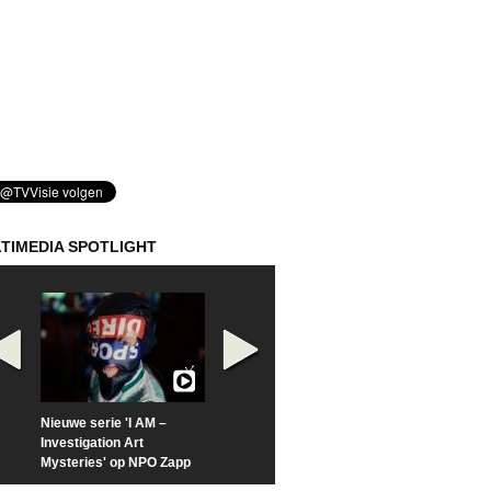
TIMEDIA SPOTLIGHT
Nieuwe serie 'I AM –
Prime Video deelt officiële
Check nu de offi
Investigation Art
trailer van 'L*VE KLEINE'
trailer van 'The
Mysteries' op NPO Zapp
Sunrise'