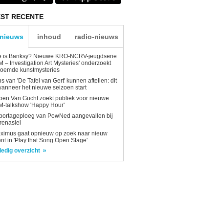
ST RECENTE
-nieuws
inhoud
radio-nieuws
e is Banksy? Nieuwe KRO-NCRV-jeugdserie
AM – Investigation Art Mysteries' onderzoekt
roemde kunstmysteries
s van 'De Tafel van Gert' kunnen aftellen: dit
wanneer het nieuwe seizoen start
en Van Gucht zoekt publiek voor nieuwe
-talkshow 'Happy Hour'
portageploeg van PowNed aangevallen bij
renasiel
ximus gaat opnieuw op zoek naar nieuw
ent in 'Play that Song Open Stage'
ledig overzicht