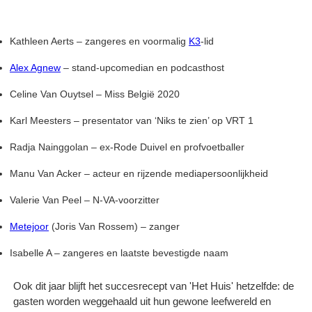
Kathleen Aerts – zangeres en voormalig
K3
-lid
Alex Agnew
– stand-upcomedian en podcasthost
Celine Van Ouytsel – Miss België 2020
Karl Meesters – presentator van ‘Niks te zien’ op VRT 1
Radja Nainggolan – ex-Rode Duivel en profvoetballer
Manu Van Acker – acteur en rijzende mediapersoonlijkheid
Valerie Van Peel – N-VA-voorzitter
Metejoor
(Joris Van Rossem) – zanger
Isabelle A – zangeres en laatste bevestigde naam
Ook dit jaar blijft het succesrecept van 'Het Huis' hetzelfde: de
gasten worden weggehaald uit hun gewone leefwereld en