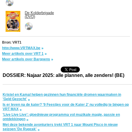
De Kolderbrigade
(DVD)
Bron: VRT1
http://www.VRTMAX.be
Meer artikels over VRT 1
Meer artikels over Bargoens
DOSSIER: Najaar 2025: alle plannen, alle zenders! (BE)
Kristel en Kamal helpen gezinnen hun financiële dromen waarmaken in
'Geld Gezocht'
Is er leven na de kater? '9 Feestjes voor de Kater 2' nu volledig te bingen op
VRT MAX
'Live Live Live': gloednieuw programma vol muzikale magie, passie en
ontdekkingen
Met deze bekende avonturiers trekt VRT 1 naar Mount Pisco in nieuw
seizoen 'De Rugzak'