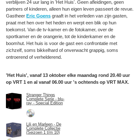
verblijven 24 uur lang in 'Het Huis'. Geen afleidingen, geen
partners of kinderen, alleen hun eigen leven passeert de revue.
Gastheer
Eric Goens
graaft in het verleden van zijn gasten,
praat met hen over het heden en werpt een blik op hun
toekomst. Van de tv-kamer en de fotokamer, over de
sportkamer en de orangerie, tot de kinderkamer en de
boomhut. Het huis is voor de gast een confrontatie met
zichzelf, soms bikkelhard of onverwacht grappig, soms
ontroerend of verhelderend. ​
'Het Huis', vanaf 13 oktober elke maandag rond 20.40 uur
op VRT 1 en al vanaf 06.00 uur 's ochtends op VRT MAX.
Stranger Things
Complete Serie - blu-
ray - Special Edition
Lili en Marleen - De
Complete Collectie
(Seizoen 1 t/m 10)