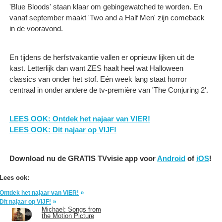
'Blue Bloods' staan klaar om gebingewatched te worden. En
vanaf september maakt 'Two and a Half Men' zijn comeback
in de vooravond.
En tijdens de herfstvakantie vallen er opnieuw lijken uit de
kast. Letterlijk dan want ZES haalt heel wat Halloween
classics van onder het stof. Eén week lang staat horror
centraal in onder andere de tv-première van 'The Conjuring 2'.
LEES OOK: Ontdek het najaar van VIER!
LEES OOK: Dit najaar op VIJF!
Download nu de GRATIS TVvisie app voor
Android
of
iOS
!
Lees ook:
Ontdek het najaar van VIER!
Dit najaar op VIJF!
Michael: Songs from
the Motion Picture