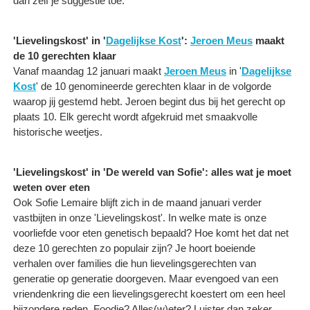
dan zelf je suggestie toe.
'Lievelingskost' in '
Dagelijkse Kost
':
Jeroen Meus
maakt
de 10 gerechten klaar
Vanaf maandag 12 januari maakt
Jeroen Meus
in '
Dagelijkse
Kost
' de 10 genomineerde gerechten klaar in de volgorde
waarop jij gestemd hebt. Jeroen begint dus bij het gerecht op
plaats 10. Elk gerecht wordt afgekruid met smaakvolle
historische weetjes.
'Lievelingskost' in 'De wereld van Sofie': alles wat je moet
weten over eten
Ook Sofie Lemaire blijft zich in de maand januari verder
vastbijten in onze 'Lievelingskost'. In welke mate is onze
voorliefde voor eten genetisch bepaald? Hoe komt het dat net
deze 10 gerechten zo populair zijn? Je hoort boeiende
verhalen over families die hun lievelingsgerechten van
generatie op generatie doorgeven. Maar evengoed van een
vriendenkring die een lievelingsgerecht koestert om een heel
bijzondere reden. Foodie? Alles(w)eter? Luister dan zeker