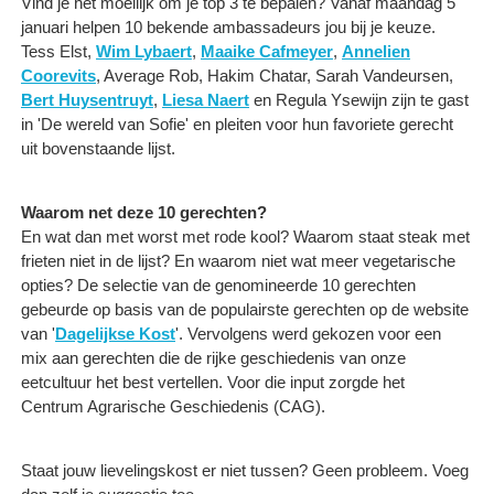
Vind je het moeilijk om je top 3 te bepalen? Vanaf maandag 5
januari helpen 10 bekende ambassadeurs jou bij je keuze.
Tess Elst,
Wim Lybaert
,
Maaike Cafmeyer
,
Annelien
Coorevits
, Average Rob, Hakim Chatar, Sarah Vandeursen,
Bert Huysentruyt
,
Liesa Naert
en Regula Ysewijn zijn te gast
in 'De wereld van Sofie' en pleiten voor hun favoriete gerecht
uit bovenstaande lijst.
Waarom net deze 10 gerechten?
En wat dan met worst met rode kool? Waarom staat steak met
frieten niet in de lijst? En waarom niet wat meer vegetarische
opties? De selectie van de genomineerde 10 gerechten
gebeurde op basis van de populairste gerechten op de website
van '
Dagelijkse Kost
'. Vervolgens werd gekozen voor een
mix aan gerechten die de rijke geschiedenis van onze
eetcultuur het best vertellen. Voor die input zorgde het
Centrum Agrarische Geschiedenis (CAG).
Staat jouw lievelingskost er niet tussen? Geen probleem. Voeg