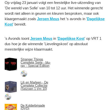
Op vrijdag 23 januari volgt een feestelijke live-uitzending van
'De wereld van Sofie' van 10 tot 12 uur. Het winnende gerecht
wordt niet alleen in geuren en kleuren besproken, maar ook
klaargemaakt zoals
Jeroen Meus
het ‘s avonds in '
Dagelijkse
Kost
' bereidt.
's Avonds toont
Jeroen Meus
in '
Dagelijkse Kost
' op VRT 1
dus hoe je die winnende 'Lievelingskost' op absoluut
meesterlijke wijze klaarmaakt.
Stranger Things
Complete Serie - blu-
ray - Special Edition
Lili en Marleen - De
Complete Collectie
(Seizoen 1 t/m 10)
De Kolderbrigade
(DVD)