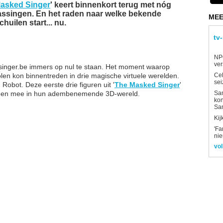
asked Singer
' keert binnenkort terug met nóg
rassingen. En het raden naar welke bekende
MEE
huilen start... nu.
tv
NP
ver
singer.be immers op nul te staan. Het moment waarop
len kon binnentreden in drie magische virtuele werelden.
Ce
sei
obot. Deze eerste drie figuren uit '
The Masked Singer
'
reen mee in hun adembenemende 3D-wereld.
Sam
kon
Sa
Kij
'Fa
ni
vol