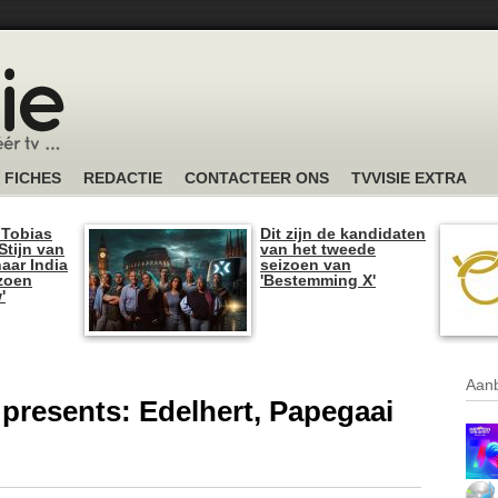
FICHES
REDACTIE
CONTACTEER ONS
TVVISIE EXTRA
 Tobias
Dit zijn de kandidaten
tijn van
van het tweede
naar India
seizoen van
izoen
'Bestemming X'
'
Aanb
 presents: Edelhert, Papegaai