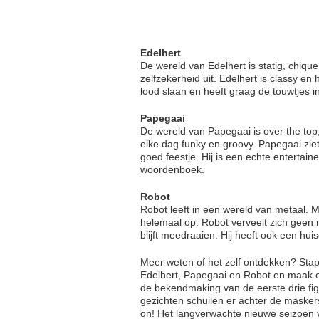
Edelhert
De wereld van Edelhert is statig, chique 
zelfzekerheid uit. Edelhert is classy en 
lood slaan en heeft graag de touwtjes 
Papegaai
De wereld van Papegaai is over the top, d
elke dag funky en groovy. Papegaai ziet 
goed feestje. Hij is een echte entertaine
woordenboek.
Robot
Robot leeft in een wereld van metaal. Me
helemaal op. Robot verveelt zich geen m
blijft meedraaien. Hij heeft ook een huis
Meer weten of het zelf ontdekken? Sta
Edelhert, Papegaai en Robot en maak ex
de bekendmaking van de eerste drie fi
gezichten schuilen er achter de masker
on! Het langverwachte nieuwe seizoen 