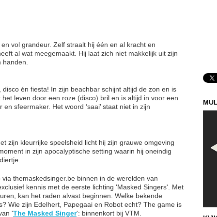
en vol grandeur. Zelf straalt hij één en al kracht en
heeft al wat meegemaakt. Hij laat zich niet makkelijk uit zijn
in handen.
isco én fiesta! In zijn beachbar schijnt altijd de zon en is
het leven door een roze (disco) bril en is altijd in voor een
MUL
r en sfeermaker. Het woord ‘saai’ staat niet in zijn
t zijn kleurrijke speelsheid licht hij zijn grauwe omgeving
oment in zijn apocalyptische setting waarin hij oneindig
diertje.
p via themaskedsinger.be binnen in de werelden van
clusief kennis met de eerste lichting 'Masked Singers'. Met
guren, kan het raden alvast beginnen. Welke bekende
s? Wie zijn Edelhert, Papegaai en Robot echt? The game is
van '
The Masked Singer
': binnenkort bij VTM.