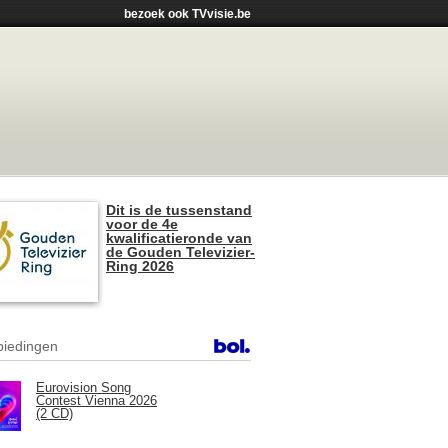
bezoek ook TVvisie.be
Dit is de tussenstand
voor de 4e
kwalificatieronde van
de Gouden Televizier-
Ring 2026
iedingen
Eurovision Song
Contest Vienna 2026
(2 CD)