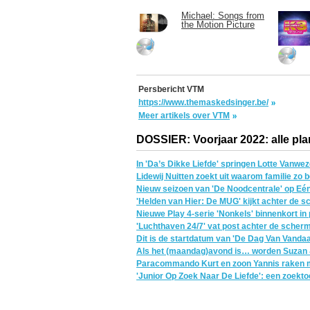
Michael: Songs from
the Motion Picture
Persbericht VTM
https://www.themaskedsinger.be/
Meer artikels over VTM
DOSSIER: Voorjaar 2022: alle pla
In 'Da’s Dikke Liefde' springen Lotte Vanwe
Lidewij Nuitten zoekt uit waarom familie zo b
Nieuw seizoen van 'De Noodcentrale' op Eé
'Helden van Hier: De MUG' kijkt achter de 
Nieuwe Play 4-serie 'Nonkels' binnenkort i
'Luchthaven 24/7' vat post achter de scher
Dit is de startdatum van 'De Dag Van Vanda
Als het (maandag)avond is… worden Suzan &
Paracommando Kurt en zoon Yannis raken m
'Junior Op Zoek Naar De Liefde': een zoektoc