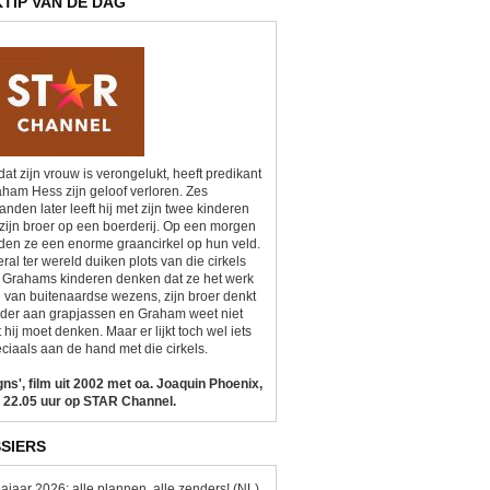
KTIP VAN DE DAG
at zijn vrouw is verongelukt, heeft predikant
ham Hess zijn geloof verloren. Zes
nden later leeft hij met zijn twee kinderen
zijn broer op een boerderij. Op een morgen
den ze een enorme graancirkel op hun veld.
ral ter wereld duiken plots van die cirkels
 Grahams kinderen denken dat ze het werk
n van buitenaardse wezens, zijn broer denkt
der aan grapjassen en Graham weet niet
 hij moet denken. Maar er lijkt toch wel iets
ciaals aan de hand met die cirkels.
gns', film uit 2002 met oa. Joaquin Phoenix,
 22.05 uur op STAR Channel.
SIERS
ajaar 2026: alle plannen, alle zenders! (NL)