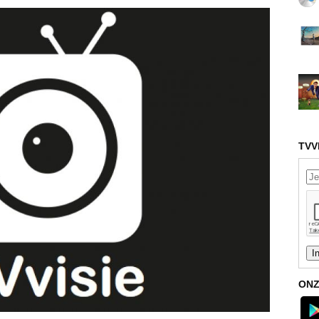
TVV
ONZ