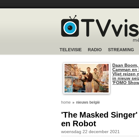
TELEVISIE
RADIO
STREAMING
Daan Boom,
Camman en S
Vliet reizen 
in nieuw se
'FOMO Show
home
nieuws belgië
'The Masked Singer'
en Robot
woensdag 22 december 2021