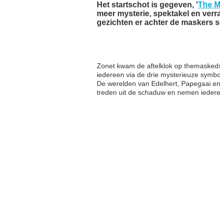
Het startschot is gegeven, '
The M
meer mysterie, spektakel en ver
gezichten er achter de maskers sc
Zonet kwam de aftelklok op themasked
iedereen via de drie mysterieuze symbo
De werelden van Edelhert, Papegaai en R
treden uit de schaduw en nemen iede