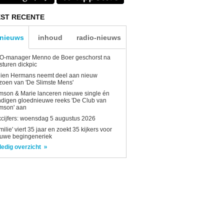
ST RECENTE
-nieuws
inhoud
radio-nieuws
O-manager Menno de Boer geschorst na
sturen dickpic
lien Hermans neemt deel aan nieuw
zoen van 'De Slimste Mens'
son & Marie lanceren nieuwe single én
digen gloednieuwe reeks 'De Club van
mson' aan
kcijfers: woensdag 5 augustus 2026
milie' viert 35 jaar en zoekt 35 kijkers voor
euwe begingeneriek
ledig overzicht