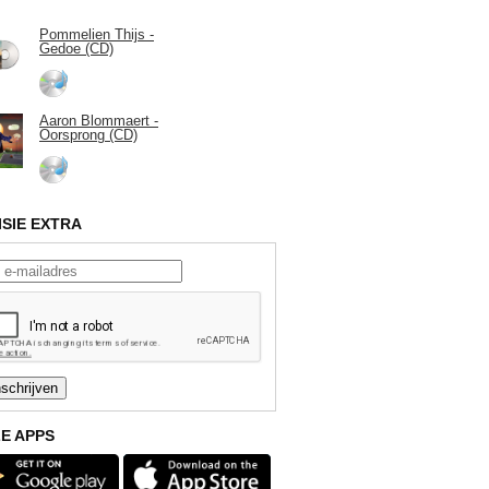
Pommelien Thijs -
Gedoe (CD)
Aaron Blommaert -
Oorsprong (CD)
ISIE EXTRA
E APPS