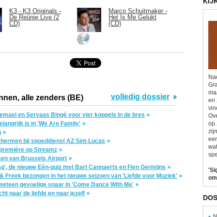
KIJ
K3 - K3 Originals -
Marco Schuitmaker -
De Reünie Live (2
Het Is Me Gelukt
CD)
(CD)
Nad
Gra
maa
volledig dossier
nnen, alle zenders (BE)
en 
vin
zemael en Servaas Bingé voor vier koppels in de bres
Ove
elangrijk is in 'We Are Family'
op.
zij
n
eer
schermen bij spoeddienst AZ Sint-Lucas
wat
n première op Streamz
spe
men van Brussels Airport
ag', de nieuwe Eén-quiz met Bart Cannaerts en Fien Germijns
'Si
 Freek bezongen in het nieuwe seizoen van 'Liefde voor Muziek'
om
eteen gevoelige snaar in 'Come Dance With Me'
ht naar de liefde en naar jezelf
DOS
N