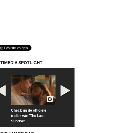
TIMEDIA SPOTLIGHT
Check nu de officiële
Kijk vanaf maandag naar
Kijk nu naar 'Po
trailer van 'The Last
'Furious' op Disney+
of Time with To
Sunrise'
Hiddleston'