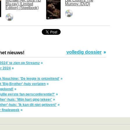
Michael (4K Ultra HD
Lee Cronin's The
Blu-ray) (Limited
Mummy (DVD)
Edition) (Steelbook)
volledig dossier
 het nieuws!
024' te zien op Streamz
er 2024
k Nouchine: 'De leegte is ontzettend'
 'Big Brother'-huis verlaten
n gekend!
ullie eerste fan persconferentie?'
her'-huis: 'Mijn hart ging tekeer'
er'-huis: 'Ik kan dit niet geloven!'
or finaleweek