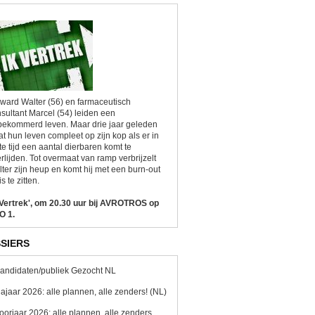
ward Walter (56) en farmaceutisch
sultant Marcel (54) leiden een
ekommerd leven. Maar drie jaar geleden
at hun leven compleet op zijn kop als er in
te tijd een aantal dierbaren komt te
rlijden. Tot overmaat van ramp verbrijzelt
ter zijn heup en komt hij met een burn-out
is te zitten.
 Vertrek', om 20.30 uur bij AVROTROS op
O 1.
SIERS
andidaten/publiek Gezocht NL
ajaar 2026: alle plannen, alle zenders! (NL)
oorjaar 2026: alle plannen, alle zenders