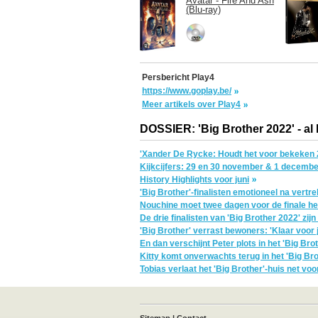
Avatar - Fire And Ash
(Blu-ray)
Persbericht Play4
https://www.goplay.be/
Meer artikels over Play4
DOSSIER: 'Big Brother 2022' - al
'Xander De Rycke: Houdt het voor bekeken 2
Kijkcijfers: 29 en 30 november & 1 decemb
History Highlights voor juni
'Big Brother'-finalisten emotioneel na vertre
Nouchine moet twee dagen voor de finale het
De drie finalisten van 'Big Brother 2022' zij
'Big Brother' verrast bewoners: 'Klaar voor j
En dan verschijnt Peter plots in het 'Big Brot
Kitty komt onverwachts terug in het 'Big Broth
Tobias verlaat het 'Big Brother'-huis net vo
book
X
Instagram
TVvisie
Sitemap
|
Contact