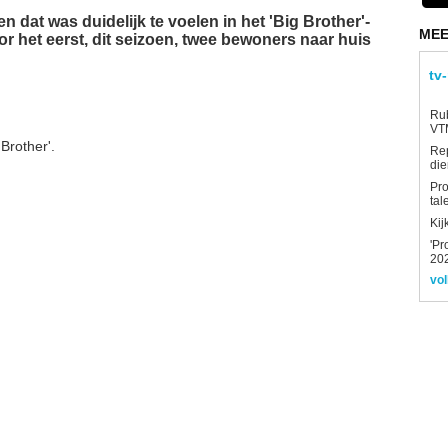
n dat was duidelijk te voelen in het 'Big Brother'-
MEE
or het eerst, dit seizoen, twee bewoners naar huis
tv
Rub
VTM
Brother'.
Re
die
Pro
tal
Kij
'Pr
202
vol