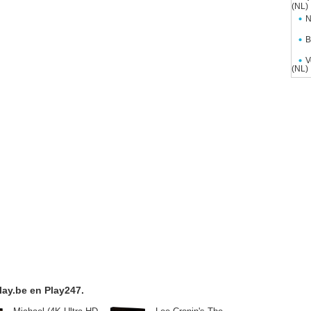
(NL)
N
B
V
(NL)
lay.be en Play247.