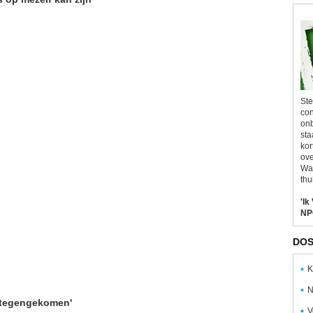
Ste
con
onb
sta
kor
ove
Wal
thu
'Ik
NP
DOS
K
N
t tegengekomen'
V