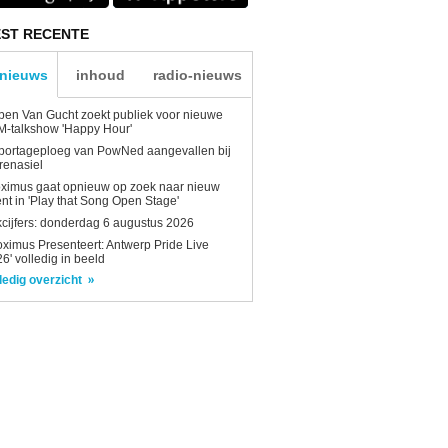
ST RECENTE
-nieuws
inhoud
radio-nieuws
en Van Gucht zoekt publiek voor nieuwe
-talkshow 'Happy Hour'
portageploeg van PowNed aangevallen bij
renasiel
ximus gaat opnieuw op zoek naar nieuw
ent in 'Play that Song Open Stage'
kcijfers: donderdag 6 augustus 2026
oximus Presenteert: Antwerp Pride Live
6' volledig in beeld
ledig overzicht