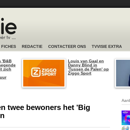
FICHES
REDACTIE
CONTACTEER ONS
TVVISIE EXTRA
n 'B&B
Louis van Gaal en
 negende
Danny Blind in
t zich
'Tussen de Palen' op
Ziggo Sport
tuur
Aanb
en twee bewoners het 'Big
en