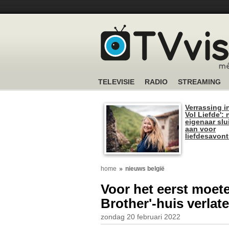
TELEVISIE
RADIO
STREAMING
Verrassing i
Vol Liefde':
eigenaar slui
aan voor
liefdesavon
home
nieuws belgië
Voor het eerst moet
Brother'-huis verlat
zondag 20 februari 2022