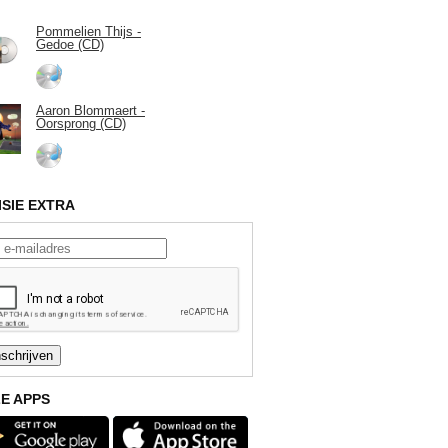
Pommelien Thijs -
Gedoe (CD)
Aaron Blommaert -
Oorsprong (CD)
ISIE EXTRA
E APPS