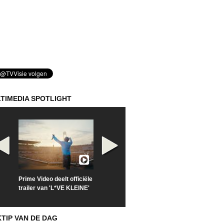
TIMEDIA SPOTLIGHT
Prime Video deelt officiële
Check nu de officiële
Kijk vanaf maa
trailer van 'L*VE KLEINE'
trailer van 'The Last
'Furious' op Di
Sunrise'
KTIP VAN DE DAG