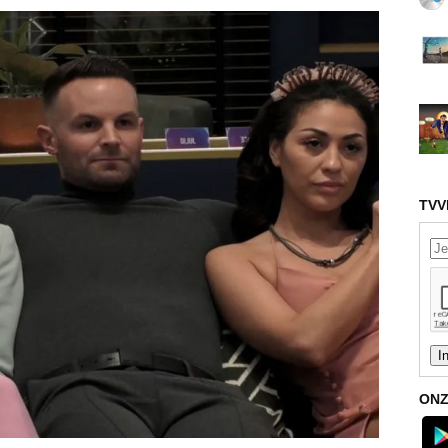
TVV
ONZ