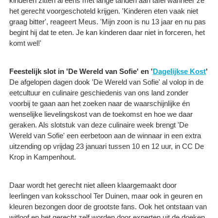
kinderen zitten al eens met lange tanden aan tafel wanneer ze
het gerecht voorgeschoteld krijgen. 'Kinderen eten vaak niet
graag bitter', reageert Meus. 'Mijn zoon is nu 13 jaar en nu pas
begint hij dat te eten. Je kan kinderen daar niet in forceren, het
komt wel!'
Feestelijk slot in 'De Wereld van Sofie' en '
Dagelijkse Kost
'
De afgelopen dagen dook 'De Wereld van Sofie' al volop in de
eetcultuur en culinaire geschiedenis van ons land zonder
voorbij te gaan aan het zoeken naar de waarschijnlijke én
wenselijke lievelingskost van de toekomst en hoe we daar
geraken. Als slotstuk van deze culinaire week brengt 'De
Wereld van Sofie' een eerbetoon aan de winnaar in een extra
uitzending op vrijdag 23 januari tussen 10 en 12 uur, in CC De
Krop in Kampenhout.
Daar wordt het gerecht niet alleen klaargemaakt door
leerlingen van koksschool Ter Duinen, maar ook in geuren en
kleuren bezongen door de grootste fans. Ook het ontstaan van
witloof en het gerecht zelf worden door experten uit de doeken