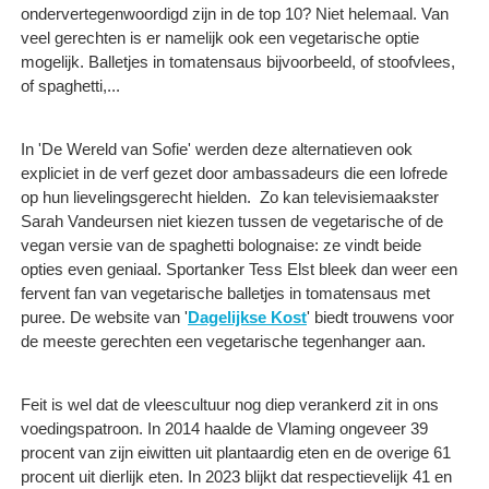
ondervertegenwoordigd zijn in de top 10? Niet helemaal. Van
veel gerechten is er namelijk ook een vegetarische optie
mogelijk. Balletjes in tomatensaus bijvoorbeeld, of stoofvlees,
of spaghetti,...
In 'De Wereld van Sofie' werden deze alternatieven ook
expliciet in de verf gezet door ambassadeurs die een lofrede
op hun lievelingsgerecht hielden. Zo kan televisiemaakster
Sarah Vandeursen niet kiezen tussen de vegetarische of de
vegan versie van de spaghetti bolognaise: ze vindt beide
opties even geniaal. Sportanker Tess Elst bleek dan weer een
fervent fan van vegetarische balletjes in tomatensaus met
puree. De website van '
Dagelijkse Kost
' biedt trouwens voor
de meeste gerechten een vegetarische tegenhanger aan.
Feit is wel dat de vleescultuur nog diep verankerd zit in ons
voedingspatroon. In 2014 haalde de Vlaming ongeveer 39
procent van zijn eiwitten uit plantaardig eten en de overige 61
procent uit dierlijk eten. In 2023 blijkt dat respectievelijk 41 en