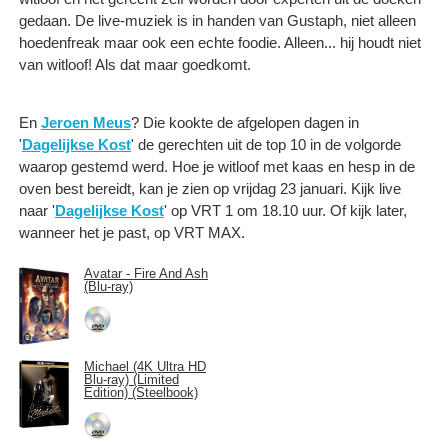
gedaan. De live-muziek is in handen van Gustaph, niet alleen
hoedenfreak maar ook een echte foodie. Alleen... hij houdt niet
van witloof! Als dat maar goedkomt.
En
Jeroen Meus
? Die kookte de afgelopen dagen in
'
Dagelijkse Kost
' de gerechten uit de top 10 in de volgorde
waarop gestemd werd. Hoe je witloof met kaas en hesp in de
oven best bereidt, kan je zien op vrijdag 23 januari. Kijk live
naar '
Dagelijkse Kost
' op VRT 1 om 18.10 uur. Of kijk later,
wanneer het je past, op VRT MAX.
Avatar - Fire And Ash
(Blu-ray)
Michael (4K Ultra HD
Blu-ray) (Limited
Edition) (Steelbook)