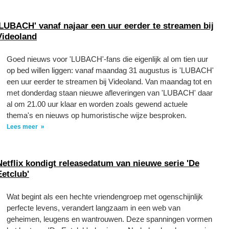
'LUBACH' vanaf najaar een uur eerder te streamen bij
Videoland
Goed nieuws voor 'LUBACH'-fans die eigenlijk al om tien uur
op bed willen liggen: vanaf maandag 31 augustus is 'LUBACH'
een uur eerder te streamen bij Videoland. Van maandag tot en
met donderdag staan nieuwe afleveringen van 'LUBACH' daar
al om 21.00 uur klaar en worden zoals gewend actuele
thema's en nieuws op humoristische wijze besproken.
Lees meer
Netflix kondigt releasedatum van nieuwe serie 'De
Eetclub'
Wat begint als een hechte vriendengroep met ogenschijnlijk
perfecte levens, verandert langzaam in een web van
geheimen, leugens en wantrouwen. Deze spanningen vormen