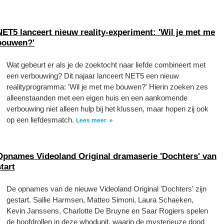
NET5 lanceert nieuw reality-experiment: 'Wil je met me
bouwen?'
Wat gebeurt er als je de zoektocht naar liefde combineert met
een verbouwing? Dit najaar lanceert NET5 een nieuw
realityprogramma: 'Wil je met me bouwen?' Hierin zoeken zes
alleenstaanden met een eigen huis en een aankomende
verbouwing niet alleen hulp bij het klussen, maar hopen zij ook
op een liefdesmatch.
Lees meer
Opnames Videoland Original dramaserie 'Dochters' van
start
De opnames van de nieuwe Videoland Original 'Dochters' zijn
gestart. Sallie Harmsen, Matteo Simoni, Laura Schaeken,
Kevin Janssens, Charlotte De Bruyne en Saar Rogiers spelen
de hoofdrollen in deze whodunit, waarin de mysterieuze dood