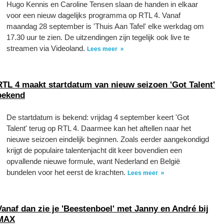
Hugo Kennis en Caroline Tensen slaan de handen in elkaar
voor een nieuw dagelijks programma op RTL 4. Vanaf
maandag 28 september is 'Thuis Aan Tafel' elke werkdag om
17.30 uur te zien. De uitzendingen zijn tegelijk ook live te
streamen via Videoland.
Lees meer
RTL 4 maakt startdatum van nieuw seizoen 'Got Talent'
bekend
De startdatum is bekend: vrijdag 4 september keert 'Got
Talent' terug op RTL 4. Daarmee kan het aftellen naar het
nieuwe seizoen eindelijk beginnen. Zoals eerder aangekondigd
krijgt de populaire talentenjacht dit keer bovendien een
opvallende nieuwe formule, want Nederland en België
bundelen voor het eerst de krachten.
Lees meer
Vanaf dan zie je 'Beestenboel' met Janny en André bij
MAX