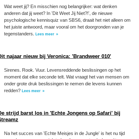
Wat weet jij? En misschien nog belangrijker: wat denken
anderen dat jij weet? In 'Dit Weet Jij Niet?!', de nieuwe
psychologische kennisquiz van SBS6, draait het niet alleen om
het juiste antwoord, maar vooral om het doorgronden van je
tegenstanders.
Lees meer
Dit najaar nieuw bij Veronica: 'Brandweer 010'
Sirenes. Rook. Vuur. Levensreddende beslissingen op het
moment dat elke seconde telt. Wat vraagt het van mensen om
onder grote druk beslissingen te nemen die levens kunnen
redden?
Lees meer
De strijd barst los in 'Echte Jongens op Safari' bij
Streamz
Na het succes van 'Echte Meisjes in de Jungle' is het nu tijd