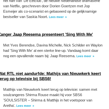
het hart van 'De Eetclub', de nieuwe Nederlandse dramaserie
van Netflix, geschreven door Dorien Goertzen met Jop
Esmeijer als co-scenarist en gebaseerd op de gelijknamige
bestseller van Saskia Noort.
Lees meer
Zanger Jaap Reesema presenteert 'Sing With Me'
Met Yves Berendse, Davina Michelle, Nick Schilder en Waylon
had 'Sing With Me' al een sterke line-up. Vandaag komt daar
nog een opvallende naam bij: Jaap Reesema.
Lees meer
Wat RTL niet aandurfde: Mathijs van Nieuwkerk keert
terug op televisie bij SBS6!
Matthijs van Nieuwkerk keert terug op televisie: samen met
soulzangeres Shirma Rouse maakt hij voor SBS6
'SOULSISTER – Shirma & Matthijs in het voetspoor van
Aretha'.
Lees meer