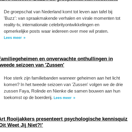
De groepschat van Nederland komt tot leven aan tafel bij
'Buzz': van spraakmakende verhalen en virale momenten tot
reality-tv, internationale celebrityontwikkelingen en
opmerkelijke posts waar iedereen over mee wil praten.
Lees meer
Familiegeheimen en onverwachte onthullingen in
tweede seizoen van 'Zussen'
Hoe sterk zijn familiebanden wanneer geheimen aan het licht
komen? In het tweede seizoen van 'Zussen' volgen we de drie
zussen Faya, Rolinde en Nienke die samen bouwen aan hun
toekomst op de boerderij.
Lees meer
Art Rooijakkers presenteert psychologische kennisquiz
'Dit Weet Jij Niet?!'