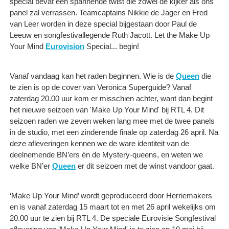
special bevat een spannende twist die zowel de kijker als ons
panel zal verrassen. Teamcaptains Nikkie de Jager en Fred
van Leer worden in deze special bijgestaan door Paul de
Leeuw en songfestivallegende Ruth Jacott. Let the Make Up
Your Mind
Eurovision
Special... begin!
Vanaf vandaag kan het raden beginnen. Wie is de
Queen
die
te zien is op de cover van Veronica Superguide? Vanaf
zaterdag 20.00 uur kom er misschien achter, want dan begint
het nieuwe seizoen van 'Make Up Your Mind' bij RTL 4. Dit
seizoen raden we zeven weken lang mee met de twee panels
in de studio, met een zinderende finale op zaterdag 26 april. Na
deze afleveringen kennen we de ware identiteit van de
deelnemende BN’ers én de Mystery-queens, en weten we
welke BN’er
Queen
er dit seizoen met de winst vandoor gaat.
‘Make Up Your Mind’ wordt geproduceerd door Herriemakers
en is vanaf zaterdag 15 maart tot en met 26 april wekelijks om
20.00 uur te zien bij RTL 4. De speciale Eurovisie Songfestival