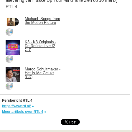
aflevering van 'Make Up Your Mind' is te zien op 10 mei bij
RTL 4.
Michael: Songs from
the Motion Picture
K3 - K3 Originals -
De Reünie Live (2
CD)
Marco Schuitmaker -
Het Is Me Gelukt
(CD)
Persbericht RTL 4
https://www.rtl.nl/
Meer artikels over RTL 4