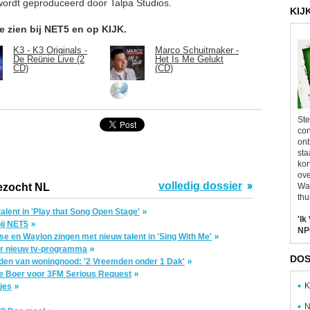
wordt geproduceerd door Talpa Studios.
KIJ
e zien bij NET5 en op KIJK.
K3 - K3 Originals -
Marco Schuitmaker -
De Reünie Live (2
Het Is Me Gelukt
CD)
(CD)
Ste
con
onb
sta
kor
ove
volledig dossier
ezocht NL
Wal
thu
lent in 'Play that Song Open Stage'
'Ik
bij NET5
NP
se en Waylon zingen met nieuw talent in 'Sing With Me'
or nieuw tv-programma
DOS
jden van woningnood: '2 Vreemden onder 1 Dak'
de Boer voor 3FM Serious Request
K
jes
N