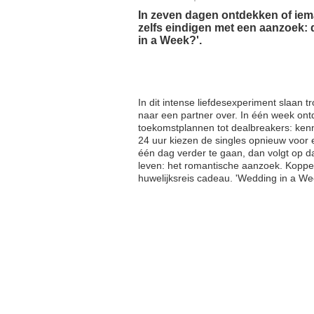
In zeven dagen ontdekken of iema
zelfs eindigen met een aanzoek:
in a Week?'.
In dit intense liefdesexperiment slaan 
naar een partner over. In één week ontd
toekomstplannen tot dealbreakers: kenn
24 uur kiezen de singles opnieuw voor e
één dag verder te gaan, dan volgt op d
leven: het romantische aanzoek. Koppel
huwelijksreis cadeau. 'Wedding in a Wee