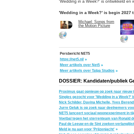
'Wedding in a Week?' is ontwikkeld en 
'Wedding in a Week?' is begin 2027 t
Michael: Songs from
the Motion Picture
Persbericht NET5
https://net5.nl/
Meer artikels over Net5
Meer artikels over Talpa Studios
DOSSIER: Kandidaten/publiek G
Proximus gaat opnieuw op zoek naar nieuw ta
Singles gezocht voor 'Wedding in a Week?' 
Nick Schilder, Davina Michelle, Yves Berend
Jurre Geluk is op zoek naar deelnemers vo
NET5 lanceert sociaal woonexperiment in ti
Voetbal tegen het sterrenteam van Ronald 
Paul de Leeuw en de Sint zoeken verlanglijst
Meld je nu aan voor 'Prijzenjacht'