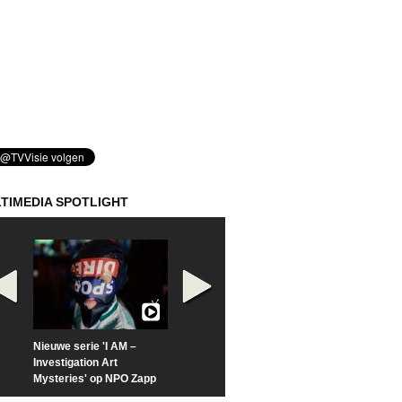
TIMEDIA SPOTLIGHT
Nieuwe serie 'I AM –
Prime Video deelt officiële
Check nu de offi
Investigation Art
trailer van 'L*VE KLEINE'
trailer van 'The
Mysteries' op NPO Zapp
Sunrise'