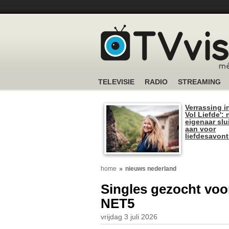
TELEVISIE
RADIO
STREAMING
Verrassing i
Vol Liefde':
eigenaar slui
aan voor
liefdesavon
home
nieuws nederland
Singles gezocht voo
NET5
vrijdag 3 juli 2026