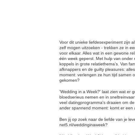
Voor dit unieke liefdesexperiment zijn 
zelf mogen uitzoeken - trekken ze in een
voor elkaar. Alles wat in een gewone rel
één week geperst. Met hulp van onder m
koppels in grote relatiethema’s. Van fam
afknappers en de guilty pleasures: alles
moment: verlengen ze hun tijd samen of 
gekomen?
'Wedding in a Week?' laat zien wat er 
bloedserieus nemen en in sneltreinvaar
veel datingprogramma's draaien om de v
ander spannend moment: komt er een
Ben jij op zoek naar de liefde van je l
net5.nl/weddinginaweek?