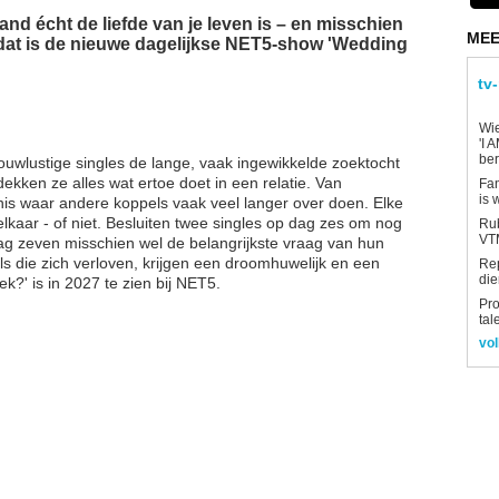
nd écht de liefde van je leven is – en misschien
MEE
 dat is de nieuwe dagelijkse NET5-show 'Wedding
tv
Wi
'I 
be
trouwlustige singles de lange, vaak ingewikkelde zoektocht
ekken ze alles wat ertoe doet in een relatie. Van
Fan
is 
is waar andere koppels vaak veel langer over doen. Elke
lkaar - of niet. Besluiten twee singles op dag zes om nog
Rub
VTM
ag zeven misschien wel de belangrijkste vraag van hun
s die zich verloven, krijgen een droomhuwelijk en een
Re
die
k?' is in 2027 te zien bij NET5.
Pro
tal
vol