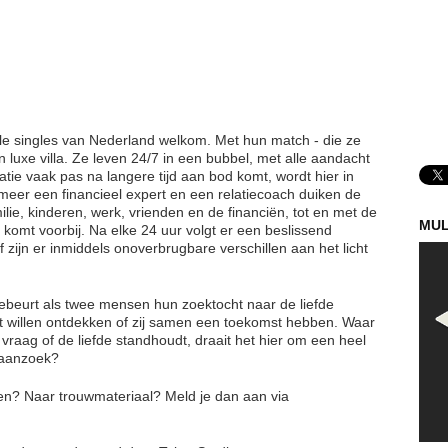
alle singles van Nederland welkom. Met hun match - die ze
 luxe villa. Ze leven 24/7 in een bubbel, met alle aandacht
atie vaak pas na langere tijd aan bod komt, wordt hier in
eer een financieel expert en een relatiecoach duiken de
ilie, kinderen, werk, vrienden en de financiën, tot en met de
MUL
 komt voorbij. Na elke 24 uur volgt er een beslissend
zijn er inmiddels onoverbrugbare verschillen aan het licht
gebeurt als twee mensen hun zoektocht naar de liefde
t willen ontdekken of zij samen een toekomst hebben. Waar
raag of de liefde standhoudt, draait het hier om een heel
 aanzoek?
even? Naar trouwmateriaal? Meld je dan aan via