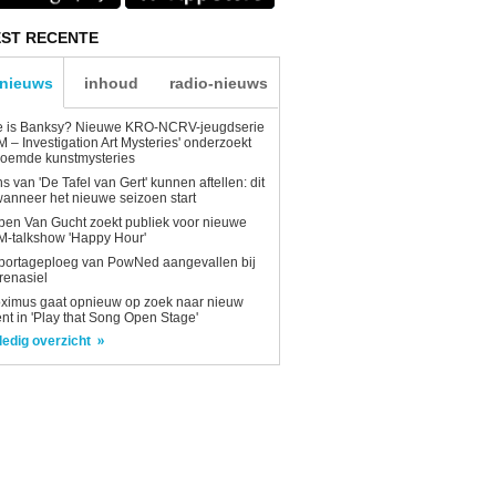
ST RECENTE
-nieuws
inhoud
radio-nieuws
e is Banksy? Nieuwe KRO-NCRV-jeugdserie
AM – Investigation Art Mysteries' onderzoekt
roemde kunstmysteries
s van 'De Tafel van Gert' kunnen aftellen: dit
wanneer het nieuwe seizoen start
en Van Gucht zoekt publiek voor nieuwe
-talkshow 'Happy Hour'
portageploeg van PowNed aangevallen bij
renasiel
ximus gaat opnieuw op zoek naar nieuw
ent in 'Play that Song Open Stage'
ledig overzicht