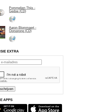
Pommelien Thijs -
Gedoe (CD)
Aaron Blommaert -
Oorsprong (CD)
ISIE EXTRA
E APPS