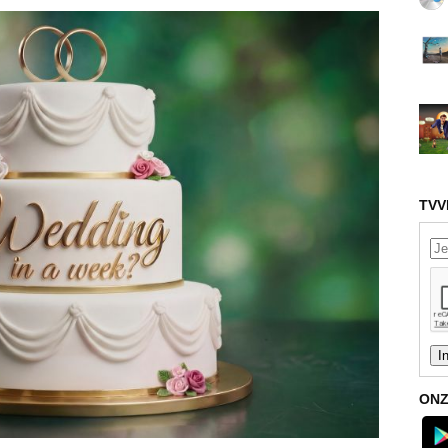
TVV
ONZ