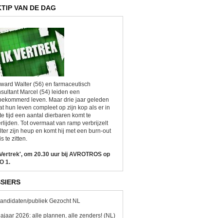
KTIP VAN DE DAG
ward Walter (56) en farmaceutisch
sultant Marcel (54) leiden een
ekommerd leven. Maar drie jaar geleden
at hun leven compleet op zijn kop als er in
te tijd een aantal dierbaren komt te
rlijden. Tot overmaat van ramp verbrijzelt
ter zijn heup en komt hij met een burn-out
is te zitten.
 Vertrek', om 20.30 uur bij AVROTROS op
O 1.
SIERS
andidaten/publiek Gezocht NL
ajaar 2026: alle plannen, alle zenders! (NL)