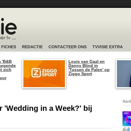
FICHES
REDACTIE
CONTACTEER ONS
TVVISIE EXTRA
n 'B&B
Louis van Gaal en
 negende
Danny Blind in
t zich
'Tussen de Palen' op
Ziggo Sport
tuur
Aanb
r 'Wedding in a Week?' bij