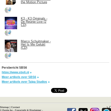
the Motion Picture
K3 - K3 Originals -
De Reünie Live (2
CD)
Marco Schuitmaker -
Het Is Me Gelukt
(CD)
Persbericht SBS6
https://www.sbs6.nl
Meer artikels over SBS6
Meer artikels over Talpa Studios
Sitemap
|
Contact
©
Exsite.be
-
Copyright & Disclaimer
-