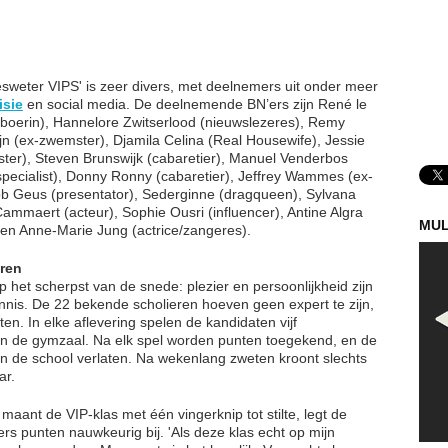
esweter VIPS' is zeer divers, met deelnemers uit onder meer
isie
en social media. De deelnemende BN’ers zijn René le
er/boerin), Hannelore Zwitserlood (nieuwslezeres), Remy
n (ex-zwemster), Djamila Celina (Real Housewife), Jessie
yster), Steven Brunswijk (cabaretier), Manuel Venderbos
specialist), Donny Ronny (cabaretier), Jeffrey Wammes (ex-
 Rob Geus (presentator), Sederginne (dragqueen), Sylvana
ammaert (acteur), Sophie Ousri (influencer), Antine Algra
MUL
) en Anne-Marie Jung (actrice/zangeres).
eren
p het scherpst van de snede: plezier en persoonlijkheid zijn
nnis. De 22 bekende scholieren hoeven geen expert te zijn,
en. In elke aflevering spelen de kandidaten vijf
e in de gymzaal. Na elk spel worden punten toegekend, en de
n de school verlaten. Na wekenlang zweten kroont slechts
ar.
nt de VIP-klas met één vingerknip tot stilte, legt de
ders punten nauwkeurig bij. 'Als deze klas echt op mijn