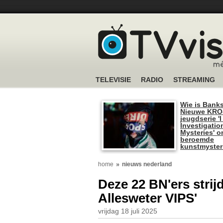
TELEVISIE
RADIO
STREAMING
Wie is Bank
Nieuwe KRO
jeugdserie '
Investigatio
Mysteries' o
beroemde
kunstmyster
home
nieuws nederland
Deze 22 BN'ers strij
Allesweter VIPS'
vrijdag 18 juli 2025