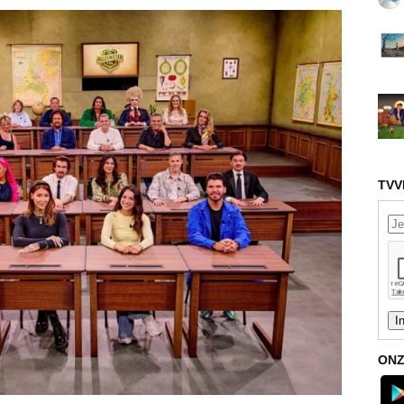
TVV
ONZ