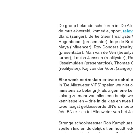
De groep bekende scholieren in 'De All
de muziekwereld, komedie, sport,
telev
Blanc (zanger), Bertie Steur (realityst
Hogenboom (presentator), Inge de Bruij
Maya (influencer), Roy Donders (realit
(presentator), Mari van de Ven (beauty
turner), Louisa Janssen (realityster),
IJsselmuiden (presentatrice), Thomas C
(realityster), Kaj van der Voort (zanger
Elke week vertrekken er twee scholi
In 'De Allesweter VIPS' spelen we niet o
minstens zo belangrijk als algemene ke
zolang ze maar van alles een beetje wet
kennisspellen – drie in de klas en twe
twee laagst geklasseerde BN’ers moete
één BN’er zich tot Allesweter van het Ja
Strenge schoolmeester Rob Kamphues maa
spellen luid en duidelijk uit en houdt ie