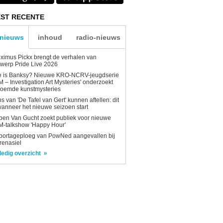
ST RECENTE
-nieuws
inhoud
radio-nieuws
ximus Pickx brengt de verhalen van
werp Pride Live 2026
e is Banksy? Nieuwe KRO-NCRV-jeugdserie
AM – Investigation Art Mysteries' onderzoekt
roemde kunstmysteries
s van 'De Tafel van Gert' kunnen aftellen: dit
wanneer het nieuwe seizoen start
en Van Gucht zoekt publiek voor nieuwe
-talkshow 'Happy Hour'
portageploeg van PowNed aangevallen bij
renasiel
ledig overzicht