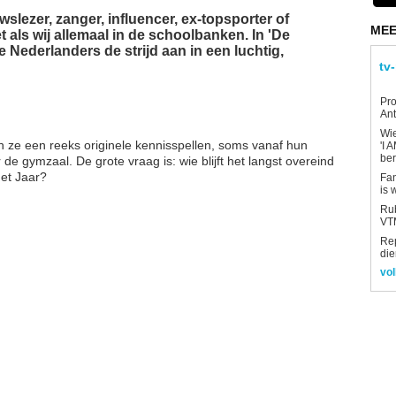
wslezer, zanger, influencer, ex-topsporter of
MEE
t als wij allemaal in de schoolbanken. In 'De
 Nederlanders de strijd aan in een luchtig,
tv
Pro
Ant
Wi
en ze een reeks originele kennisspellen, soms vanaf hun
'I 
be
 gymzaal. De grote vraag is: wie blijft het langst overeind
het Jaar?
Fan
is 
Rub
VTM
Re
die
vol