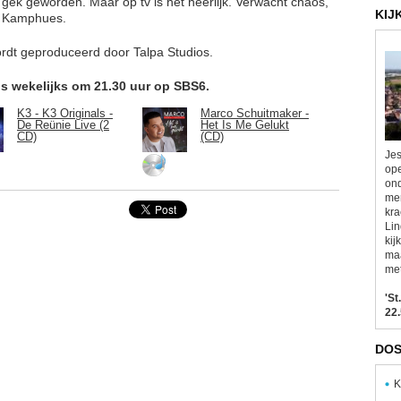
 gek geworden. Maar op tv is het heerlijk. Verwacht chaos,
KIJ
us Kamphues.
ordt geproduceerd door Talpa Studios.
us wekelijks om 21.30 uur op SBS6.
K3 - K3 Originals -
Marco Schuitmaker -
De Reünie Live (2
Het Is Me Gelukt
CD)
(CD)
Jes
ope
ond
men
kra
Lin
kij
maa
met
'St
22.
DOS
K