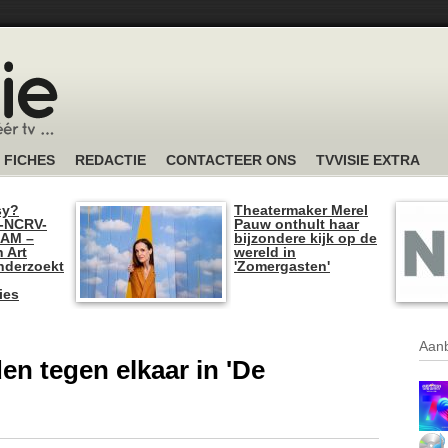
FICHES
REDACTIE
CONTACTEER ONS
TVVISIE EXTRA
sy?
Theatermaker Merel
-NCRV-
Pauw onthult haar
I AM –
bijzondere kijk op de
n Art
wereld in
nderzoekt
'Zomergasten'
ies
Aanb
den tegen elkaar in 'De