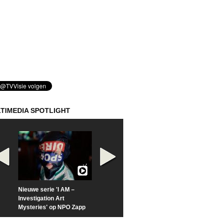
TIMEDIA SPOTLIGHT
Nieuwe serie 'I AM –
Prime Video deelt officiële
Check nu de offi
Investigation Art
trailer van 'L*VE KLEINE'
trailer van 'The
Mysteries' op NPO Zapp
Sunrise'