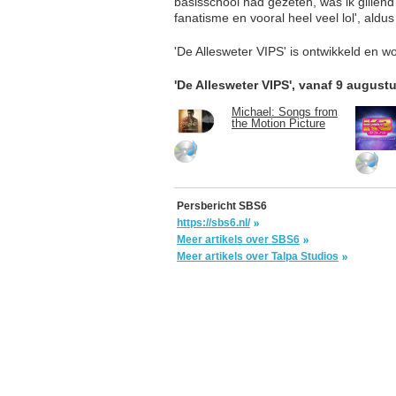
basisschool had gezeten, was ik gillend
fanatisme en vooral heel veel lol', ald
'De Allesweter VIPS' is ontwikkeld en w
'De Allesweter VIPS', vanaf 9 august
Michael: Songs from
the Motion Picture
Persbericht SBS6
https://sbs6.nl/
Meer artikels over SBS6
Meer artikels over Talpa Studios