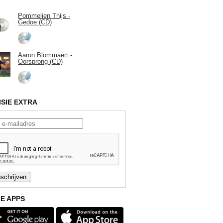
Pommelien Thijs -
Gedoe (CD)
Aaron Blommaert -
Oorsprong (CD)
ISIE EXTRA
E APPS